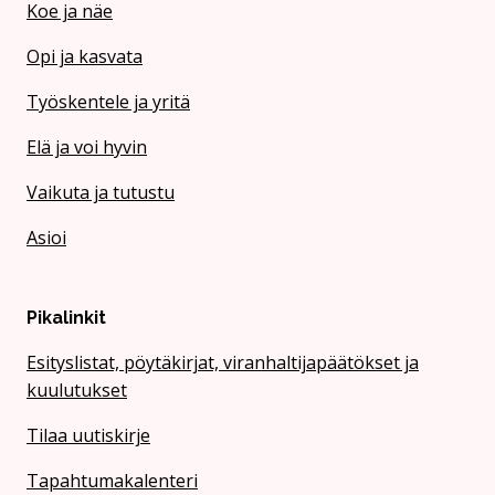
Koe ja näe
Opi ja kasvata
Työskentele ja yritä
Elä ja voi hyvin
Vaikuta ja tutustu
Asioi
Pikalinkit
Esityslistat, pöytäkirjat, viranhaltijapäätökset ja
kuulutukset
Tilaa uutiskirje
Tapahtumakalenteri