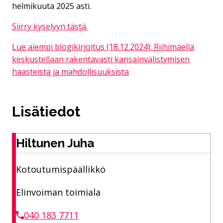
helmikuuta 2025 asti.
Siirry kyselyyn tästä.
Lue aiempi blogikirjoitus (18.12.2024): Riihimäellä
keskustellaan rakentavasti kansainvälistymisen
haasteista ja mahdollisuuksista
Lisätiedot
Hiltunen Juha
Kotoutumispäällikkö
Elinvoiman toimiala
040 183 7711