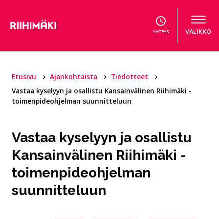
Hyppää sisältöön
VALIKKO
YHTEYS
Etusivu
Ajankohtaista
Tiedotteet
Vastaa kyselyyn ja osallistu Kansainvälinen Riihimäki -
toimenpideohjelman suunnitteluun
Vastaa kyselyyn ja osallistu
Kansainvälinen Riihimäki -
toimenpideohjelman
suunnitteluun