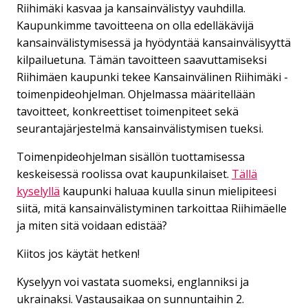
Riihimäki kasvaa ja kansainvälistyy vauhdilla.
Kaupunkimme tavoitteena on olla edelläkävijä
kansainvälistymisessä ja hyödyntää kansainvälisyyttä
kilpailuetuna. Tämän tavoitteen saavuttamiseksi
Riihimäen kaupunki tekee Kansainvälinen Riihimäki -
toimenpideohjelman. Ohjelmassa määritellään
tavoitteet, konkreettiset toimenpiteet sekä
seurantajärjestelmä kansainvälistymisen tueksi.
Toimenpideohjelman sisällön tuottamisessa
keskeisessä roolissa ovat kaupunkilaiset.
Tällä
kyselyllä
kaupunki haluaa kuulla sinun mielipiteesi
siitä, mitä kansainvälistyminen tarkoittaa Riihimäelle
ja miten sitä voidaan edistää?
Kiitos jos käytät hetken!
Kyselyyn voi vastata suomeksi, englanniksi ja
ukrainaksi. Vastausaikaa on sunnuntaihin 2.