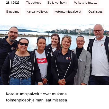
28.1.2025
Tiedotteet
Elä ja voi hyvin
Vaikuta ja tutustu
Elinvoima
Kansainvälisyys
Kotoutumispalvelut
Osallisuus
Kotoutumispalvelut ovat mukana
toimenpideohjelman laatimisessa.