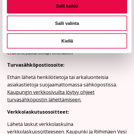
Salli kaikki
PL 125 (Eteläinen Asemakatu 2)
11101 Riihimäki
Salli valinta
Vaihde: 019 758 4000
Kiellä
Sähköpostiosoitteet:
etunimi.sukunimi@riihimaki.fi
Turvasähköpostiosoite:
Ethän lähetä henkilötietoja tai arkaluonteisia
asiakastietoja suojaamattomassa sähköpostissa.
Kaupungin verkkosivuilta löytyy ohjeet
turvasähköpostin lähettämiseen.
Verkkolaskutusosoitteet:
Lähetä laskut verkkolaskuina
verkkolaskuosoitteeseen. Kaupunki ja Riihimäen Vesi