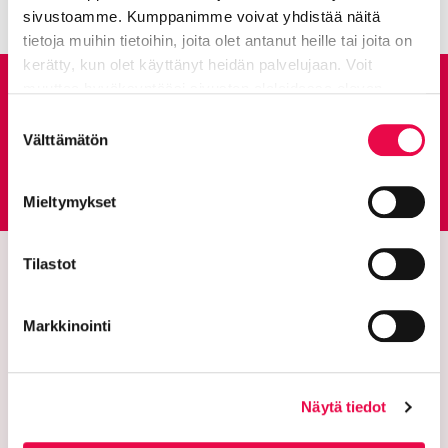
sivustoamme. Kumppanimme voivat yhdistää näitä
tietoja muihin tietoihin, joita olet antanut heille tai joita on
kerätty, kun olet käyttänyt heidän palvelujaan. Voit
muuttaa hyväksyntääsi sivuston alalaidassa olevan
Anna palautetta
Tietoa evästeistä
linkin kautta.
Suostumuksen
Välttämätön
valinta
Palautepalvelu
Siirtyy ulkoiselle sivust
Mieltymykset
Tilastot
Markkinointi
Näytä tiedot
Riihimäen kaupunki