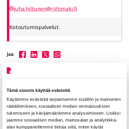
juha.hiltunen@riihimaki.fi
Kotoutumispalvelut.
Jaa Facebookissa
Jaa LinkedInissä
Jaa X:ssä
Jaa WhasAppissa
Jaa:
Kategorioiden arkisto:
Tiedotteet
Aihealueet:
Elä ja voi hyvin
,
Vaikuta ja tutustu
Tämä sivusto käyttää evästeitä
Avainsanat:
Elinvoima
,
Kansainvälisyys
,
Käytämme evästeitä tarjoamamme sisällön ja mainosten
Kotoutumispalvelut
,
Osallisuus
räätälöimiseen, sosiaalisen median ominaisuuksien
tukemiseen ja kävijämäärämme analysoimiseen. Lisäksi
Kaikki artikkelit:
Ajankohtaista
jaamme sosiaalisen median, mainosalan ja analytiikka-
alan kumppaneillemme tietoja siitä, miten käytät