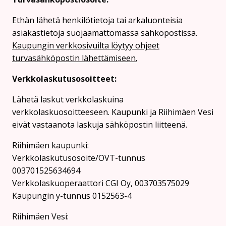
Ethän lähetä henkilötietoja tai arkaluonteisia
asiakastietoja suojaamattomassa sähköpostissa.
Kaupungin verkkosivuilta löytyy ohjeet
turvasähköpostin lähettämiseen.
Verkkolaskutusosoitteet:
Lähetä laskut verkkolaskuina
verkkolaskuosoitteeseen. Kaupunki ja Riihimäen Vesi
eivät vastaanota laskuja sähköpostin liitteenä.
Riihimäen kaupunki:
Verkkolaskutusosoite/OVT-tunnus
003701525634694
Verkkolaskuoperaattori CGI Oy, 003703575029
Kaupungin y-tunnus 0152563-4
Rii­hi­mäen Vesi: