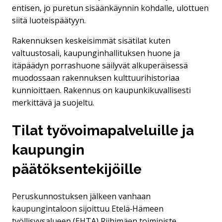
entisen, jo puretun sisäänkäynnin kohdalle, ulottuen
siitä luoteispäätyyn.
Rakennuksen keskeisimmät sisätilat kuten
valtuustosali, kaupunginhallituksen huone ja
itäpäädyn porrashuone säilyvät alkuperäisessä
muodossaan rakennuksen kulttuurihistoriaa
kunnioittaen. Rakennus on kaupunkikuvallisesti
merkittävä ja suojeltu.
Tilat työvoimapalveluille ja
kaupungin
päätöksentekijöille
Peruskunnostuksen jälkeen vanhaan
kaupungintaloon sijoittuu Etelä‑Hämeen
työllisyysalueen (EHTA) Riihimäen toimipiste.