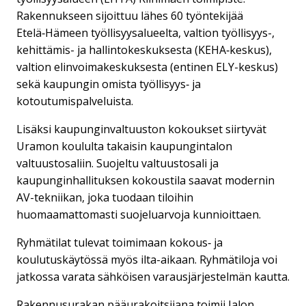
Rakennukseen sijoittuu lähes 60 työntekijää
Etelä‑Hämeen työllisyysalueelta, valtion työllisyys-,
kehittämis- ja hallintokeskuksesta (KEHA‑keskus),
valtion elinvoimakeskuksesta (entinen ELY-keskus)
sekä kaupungin omista työllisyys‑ ja
kotoutumispalveluista.
Lisäksi kaupunginvaltuuston kokoukset siirtyvät
Uramon koululta takaisin kaupungintalon
valtuustosaliin. Suojeltu valtuustosali ja
kaupunginhallituksen kokoustila saavat modernin
AV-tekniikan, joka tuodaan tiloihin
huomaamattomasti suojeluarvoja kunnioittaen.
Ryhmätilat tulevat toimimaan kokous‑ ja
koulutuskäytössä myös ilta-aikaan. Ryhmätiloja voi
jatkossa varata sähköisen varausjärjestelmän kautta.
Rakennusurakan pääurakoitsijana toimii Jalon