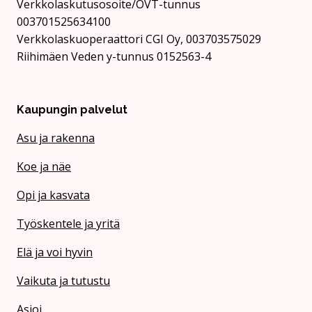
Verkkolaskutusosoite/OVT-tunnus
003701525634100
Verkkolaskuoperaattori CGI Oy, 003703575029
Riihimäen Veden y-tunnus 0152563-4
Kaupungin palvelut
Asu ja rakenna
Koe ja näe
Opi ja kasvata
Työskentele ja yritä
Elä ja voi hyvin
Vaikuta ja tutustu
Asioi