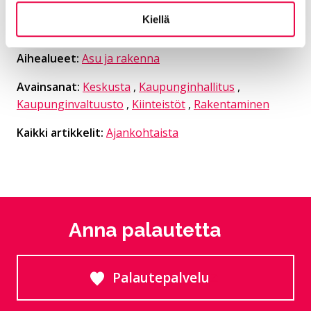
Kiellä
Kategorioiden arkisto:
Tiedotteet
Aihealueet:
Asu ja rakenna
Avainsanat:
Keskusta
,
Kaupunginhallitus
,
Kaupunginvaltuusto
,
Kiinteistöt
,
Rakentaminen
Kaikki artikkelit:
Ajankohtaista
Anna palautetta
Palautepalvelu
Siirtyy ulkoiselle sivust