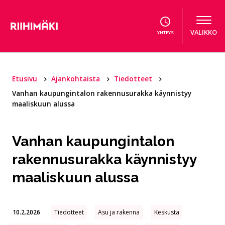
Hyppää sisältöön
VALIKKO
YHTEYS
Etusivu
Ajankohtaista
Tiedotteet
Vanhan kaupungintalon rakennusurakka käynnistyy
maaliskuun alussa
Vanhan kaupungintalon
rakennusurakka käynnistyy
maaliskuun alussa
10.2.2026
Tiedotteet
Asu ja rakenna
Keskusta