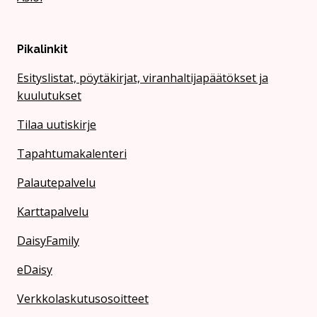
Pikalinkit
Esityslistat, pöytäkirjat, viranhaltijapäätökset ja
kuulutukset
Tilaa uutiskirje
Tapahtumakalenteri
Palautepalvelu
Karttapalvelu
DaisyFamily
eDaisy
Verkkolaskutusosoitteet