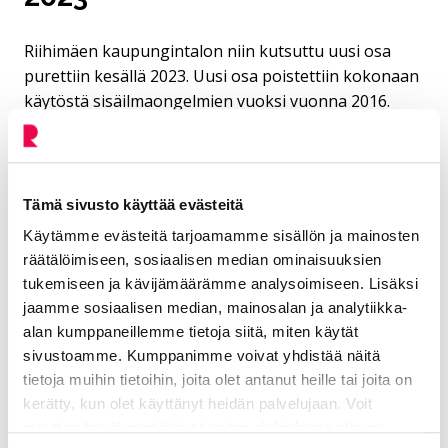
Riihimäen kaupungintalon niin kutsuttu uusi osa
purettiin kesällä 2023. Uusi osa poistettiin kokonaan
käytöstä sisäilmaongelmien vuoksi vuonna 2016.
Suojeltu vanha kaupungintalo jäi ennalleen
odottamaan remonttia.
Vanhan kaupungintalon suunnitteli arkkitehti Veli
Tämä sivusto käyttää evästeitä
Valorinta ja se valmistui vuonna 1948.
Käytämme evästeitä tarjoamamme sisällön ja mainosten
Vanha kaupungintalo sijaitsee Riihimäen
räätälöimiseen, sosiaalisen median ominaisuuksien
keskustassa osoitteessa Kalevankatu 1.
tukemiseen ja kävijämäärämme analysoimiseen. Lisäksi
jaamme sosiaalisen median, mainosalan ja analytiikka-
Lue aiempi tiedotteemme aiheesta:
alan kumppaneillemme tietoja siitä, miten käytät
Kaupunginhallitus hyväksyi vanhan kaupungintalon
sivustoamme. Kumppanimme voivat yhdistää näitä
hankesuunnitelman (huhtikuu 2025)
tietoja muihin tietoihin, joita olet antanut heille tai joita on
kerätty, kun olet käyttänyt heidän palvelujaan. Voit
muuttaa hyväksyntääsi sivuston alalaidassa olevan