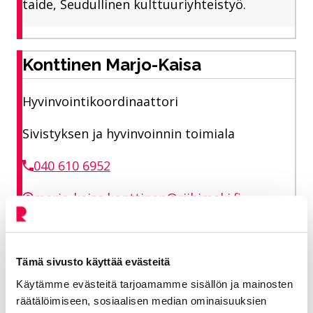
taide, Seudullinen kulttuuriyhteistyö.
Konttinen Marjo-Kaisa
Hyvinvointikoordinaattori
Sivistyksen ja hyvinvoinnin toimiala
040 610 6952
marjo-kaisa.konttinen@riihimaki.fi
Jaa Facebookissa
Jaa LinkedInissä
Jaa X:ssä
Jaa WhasAppissa
Jaa:
Tämä sivusto käyttää evästeitä
Käytämme evästeitä tarjoamamme sisällön ja mainosten
räätälöimiseen, sosiaalisen median ominaisuuksien