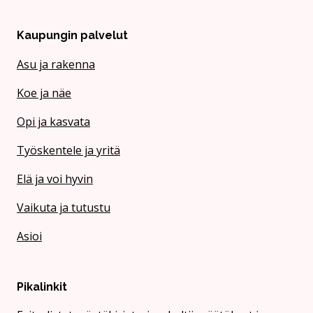
Kaupungin palvelut
Asu ja rakenna
Koe ja näe
Opi ja kasvata
Työskentele ja yritä
Elä ja voi hyvin
Vaikuta ja tutustu
Asioi
Pikalinkit