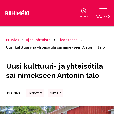
Hyppää sisältöön
VALIKKO
YHTEYS
Etusivu
Ajankohtaista
Tiedotteet
Uusi kulttuuri- ja yhteisötila sai nimekseen Antonin talo
Uusi kulttuuri- ja yhteisötila
sai nimekseen Antonin talo
11.4.2024
Tiedotteet
Kulttuuri