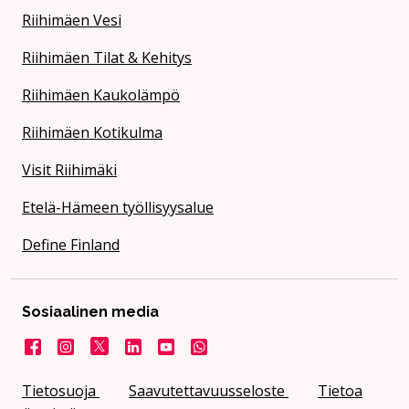
Riihimäen Vesi
Riihimäen Tilat & Kehitys
Riihimäen Kaukolämpö
Riihimäen Kotikulma
Visit Riihimäki
Etelä-Hämeen työllisyysalue
Define Finland
Sosiaalinen media
Facebook
Instagram
X
LinkedIn
YouTube
Kaupunki WhatsApissa
Tietosuoja
Saavutettavuusseloste
Tietoa