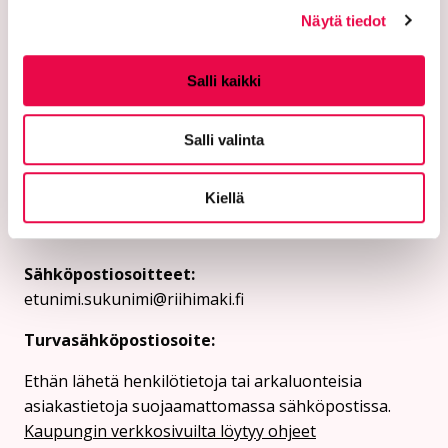
Näytä tiedot
Salli kaikki
Riihimäen kaupunki
Salli valinta
PL 125 (Eteläinen Asemakatu 2)
11101 Riihimäki
Kiellä
Vaihde: 019 758 4000
Sähköpostiosoitteet:
etunimi.sukunimi@riihimaki.fi
Turvasähköpostiosoite:
Ethän lähetä henkilötietoja tai arkaluonteisia
asiakastietoja suojaamattomassa sähköpostissa.
Kaupungin verkkosivuilta löytyy ohjeet