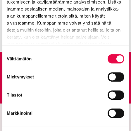
Kategorioiden arkisto:
Tiedotteet
tukemiseen ja kävijämäärämme analysoimiseen. Lisäksi
jaamme sosiaalisen median, mainosalan ja analytiikka-
Avainsanat:
Kulttuuri
alan kumppaneillemme tietoja siitä, miten käytät
sivustoamme. Kumppanimme voivat yhdistää näitä
Kaikki artikkelit:
Ajankohtaista
tietoja muihin tietoihin, joita olet antanut heille tai joita on
kerätty, kun olet käyttänyt heidän palvelujaan. Voit
muuttaa hyväksyntääsi sivuston alalaidassa olevan
Tietoa evästeistä
linkin kautta.
Suostumuksen
Välttämätön
valinta
Anna palautetta
Mieltymykset
Palautepalvelu
Siirtyy ulkoiselle sivust
Tilastot
Markkinointi