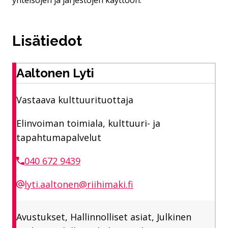
Lisätiedot
Aaltonen Lyti
Vastaava kulttuurituottaja
Elinvoiman toimiala, kulttuuri- ja
tapahtumapalvelut
040 672 9439
lyti.aaltonen@riihimaki.fi
Avustukset, Hallinnolliset asiat, Julkinen