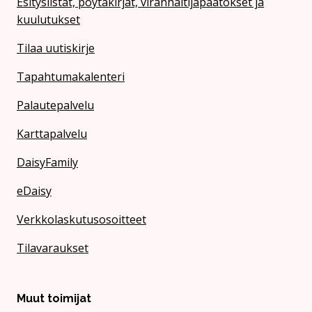
Esityslistat, pöytäkirjat, viranhaltijapäätökset ja
kuulutukset
Tilaa uutiskirje
Tapahtumakalenteri
Palautepalvelu
Karttapalvelu
DaisyFamily
eDaisy
Verkkolaskutusosoitteet
Tilavaraukset
Muut toimijat