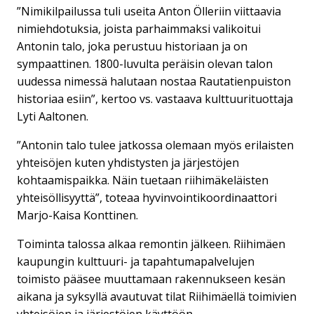
”Nimikilpailussa tuli useita Anton Ölleriin viittaavia
nimiehdotuksia, joista parhaimmaksi valikoitui
Antonin talo, joka perustuu historiaan ja on
sympaattinen. 1800-luvulta peräisin olevan talon
uudessa nimessä halutaan nostaa Rautatienpuiston
historiaa esiin”, kertoo vs. vastaava kulttuurituottaja
Lyti Aaltonen.
”Antonin talo tulee jatkossa olemaan myös erilaisten
yhteisöjen kuten yhdistysten ja järjestöjen
kohtaamispaikka. Näin tuetaan riihimäkeläisten
yhteisöllisyyttä”, toteaa hyvinvointikoordinaattori
Marjo-Kaisa Konttinen.
Toiminta talossa alkaa remontin jälkeen. Riihimäen
kaupungin kulttuuri- ja tapahtumapalvelujen
toimisto pääsee muuttamaan rakennukseen kesän
aikana ja syksyllä avautuvat tilat Riihimäellä toimivien
yhteisöjen ja järjestöjen käyttöön.