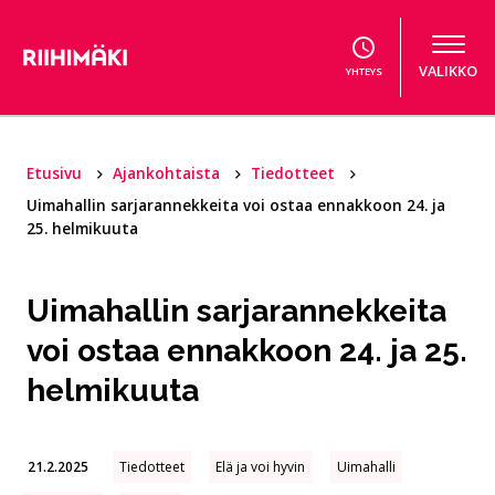
Hyppää sisältöön
VALIKKO
YHTEYS
Etusivu
Ajankohtaista
Tiedotteet
Uimahallin sarjarannekkeita voi ostaa ennakkoon 24. ja
25. helmikuuta
Uimahallin sarjarannekkeita
voi ostaa ennakkoon 24. ja 25.
helmikuuta
21.2.2025
Tiedotteet
Elä ja voi hyvin
Uimahalli