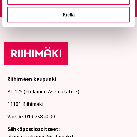
Siirtyy ulkoiselle sivust
Kiellä
Riihimäen kaupunki
PL 125 (Eteläinen Asemakatu 2)
11101 Riihimäki
Vaihde: 019 758 4000
Sähköpostiosoitteet:
etunimi.sukunimi@riihimaki.fi