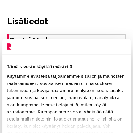
Lisätiedot
Rantsi Markus
Liikuntapäällikkö
Tämä sivusto käyttää evästeitä
Tekninen toimiala
Käytämme evästeitä tarjoamamme sisällön ja mainosten
040 485 4605
räätälöimiseen, sosiaalisen median ominaisuuksien
tukemiseen ja kävijämäärämme analysoimiseen. Lisäksi
markus.rantsi@riihimaki.fi
jaamme sosiaalisen median, mainosalan ja analytiikka-
alan kumppaneillemme tietoja siitä, miten käytät
sivustoamme. Kumppanimme voivat yhdistää näitä
Liikuntakeskus vastuualue
tietoja muihin tietoihin, joita olet antanut heille tai joita on
kerätty, kun olet käyttänyt heidän palvelujaan. Voit