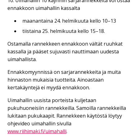
10. Uimahallin 10 käynnin sarjarannekkeita voi ostaa
ennakkoon uimahallin kassalta
maanantaina 24. helmikuuta kello 10–13
tiistaina 25. helmikuuta kello 15–18.
Ostamalla rannekkeen ennakkoon vältät ruuhkat
kassalla ja pääset sujuvasti nauttimaan uudesta
uimahallista.
Ennakkomyynnissä on sarjarannekkeita ja muita
hinnaston mukaisia tuotteita. Ainoastaan
kertakäyntejä ei myydä ennakkoon.
Uimahallin uusista porteista kuljetaan
pukuhuoneisiin rannekkeilla. Samoilla rannekkeilla
lukitaan pukukaapit. Rannekkeen käytöstä löytyy
ohjevideo uimahallin sivulla
www.riihimaki.fi/uimahalli
.