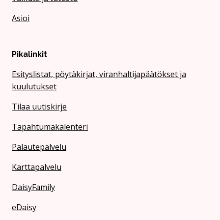
Asioi
Pikalinkit
Esityslistat, pöytäkirjat, viranhaltijapäätökset ja
kuulutukset
Tilaa uutiskirje
Tapahtumakalenteri
Palautepalvelu
Karttapalvelu
DaisyFamily
eDaisy