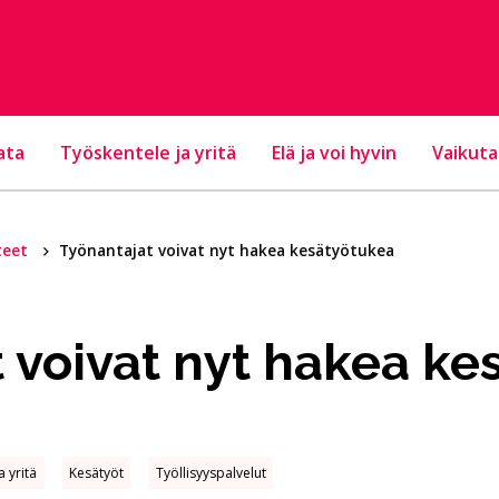
ata
Työskentele ja yritä
Elä ja voi hyvin
Vaikuta
teet
Työnantajat voivat nyt hakea kesätyötukea
 voivat nyt hakea ke
a yritä
Kesätyöt
Työllisyyspalvelut