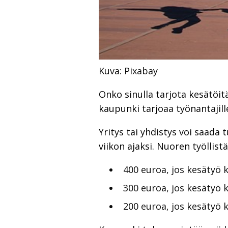
Kuva: Pixabay
Onko sinulla tarjota kesätöit
kaupunki tarjoaa työnantajill
Yritys tai yhdistys voi saad
viikon ajaksi. Nuoren työllis
400 euroa, jos kesätyö k
300 euroa, jos kesätyö 
200 euroa, jos kesätyö k