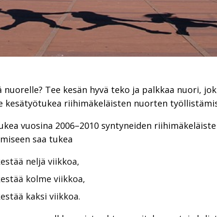
ä nuorelle? Tee kesän hyvä teko ja palkkaa nuori, jok
e kesätyötukea riihimäkeläisten nuorten työllistämi
a tukea vuosina 2006–2010 syntyneiden riihimäkeläis
tämiseen saa tukea
estää neljä viikkoa,
kestää kolme viikkoa,
estää kaksi viikkoa.