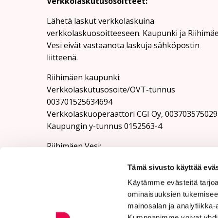
Verkkolaskutusosoitteet:
Lähetä laskut verkkolaskuina
verkkolaskuosoitteeseen. Kaupunki ja Riihimä
Vesi eivät vastaanota laskuja sähköpostin
liitteenä.
Riihimäen kaupunki:
Verkkolaskutusosoite/OVT-tunnus
003701525634694
Verkkolaskuoperaattori CGI Oy, 003703575029
Kaupungin y-tunnus 0152563-4
Rii­hi­mäen Vesi:
Verkkolaskutusosoite/OVT-tunnus
Tämä sivusto käyttää eväs
003701525634100
Verkkolaskuoperaattori CGI Oy, 003703575029
Käytämme evästeitä tarjoa
Riihimäen Veden y-tunnus 0152563-4
ominaisuuksien tukemisee
mainosalan ja analytiikka-
Kumppanimme voivat yhdistää 