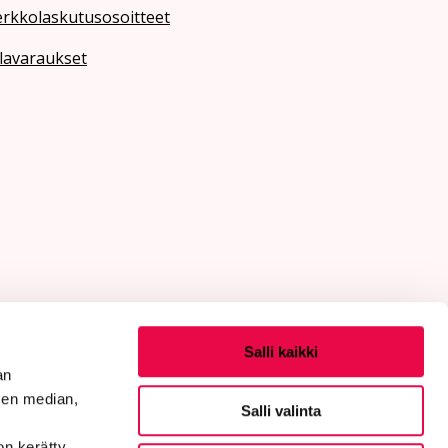
erkkolaskutusosoitteet
lavaraukset
Salli kaikki
an
sen median,
Salli valinta
on kerätty,