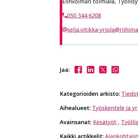
Elinvoiman toimiala, Työllis
050 344 6208
selja.vitikka-yrjola@riihimak
Jaa Facebookissa
Jaa LinkedInissä
Jaa X:ssä
Jaa Wha
Jaa:
Kategorioiden arkisto:
Tiedo
Aihealueet:
Työskentele ja yr
Avainsanat:
Kesätyöt
,
Työlli
Kaikki artikkelit:
Ajankohtais