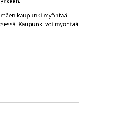
tykseen.
iihimäen kaupunki myöntää
ksessä. Kaupunki voi myöntää