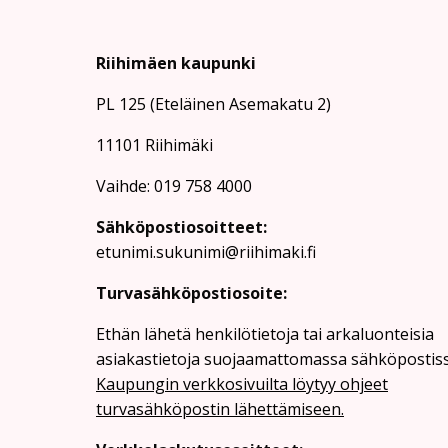
Riihimäen kaupunki
PL 125 (Eteläinen Asemakatu 2)
11101 Riihimäki
Vaihde: 019 758 4000
Sähköpostiosoitteet:
etunimi.sukunimi@riihimaki.fi
Turvasähköpostiosoite:
Ethän lähetä henkilötietoja tai arkaluonteisia
asiakastietoja suojaamattomassa sähköpostiss
Kaupungin verkkosivuilta löytyy ohjeet
turvasähköpostin lähettämiseen.