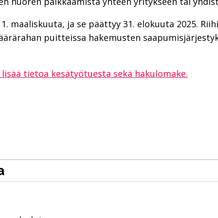
en nuoren palkkaamista yhteen yritykseen tai yhdis
1. maaliskuuta, ja se päättyy 31. elokuuta 2025. R
määrärahan puitteissa hakemusten saapumisjärjesty
lisää tietoa kesätyötuesta sekä hakulomake.
a