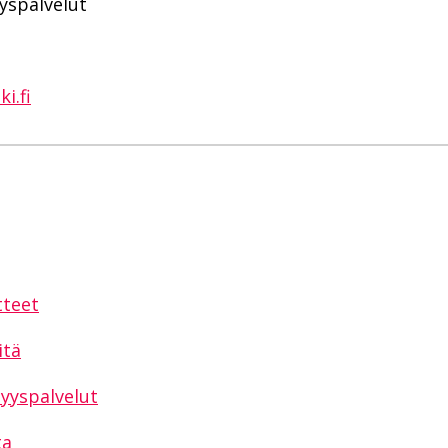
yyspalvelut
i.fi
sAppissa
tteet
itä
syyspalvelut
ta