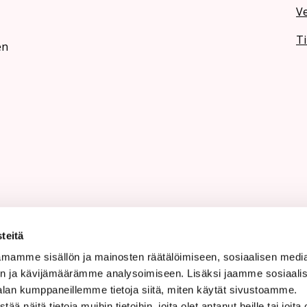
V
Ti
en
teitä
mamme sisällön ja mainosten räätälöimiseen, sosiaalisen medi
n ja kävijämäärämme analysoimiseen. Lisäksi jaamme sosiaali
alan kumppaneillemme tietoja siitä, miten käytät sivustoamme.
näitä tietoja muihin tietoihin, joita olet antanut heille tai joita 