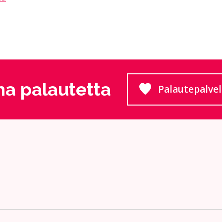
a palautetta
Palautepalve
Siirtyy