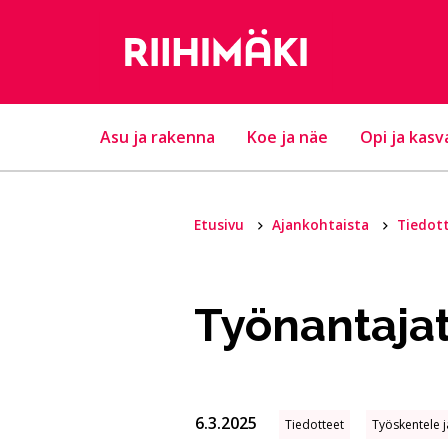
Hyppää sisältöön
Asu ja rakenna
Koe ja näe
Opi ja kasv
Etusivu
Ajankohtaista
Tiedot
Työnantajat
6.3.2025
Tiedotteet
Työskentele j