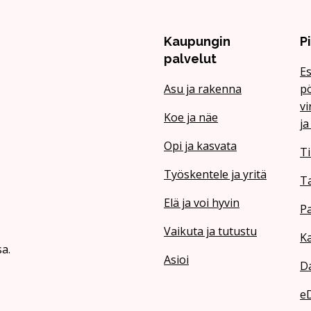
Kaupungin
P
palvelut
Es
Asu ja rakenna
pö
vi
Koe ja näe
ja
Opi ja kasvata
Ti
Työskentele ja yritä
T
Elä ja voi hyvin
Pa
Vaikuta ja tutustu
Ka
a.
Asioi
Da
e