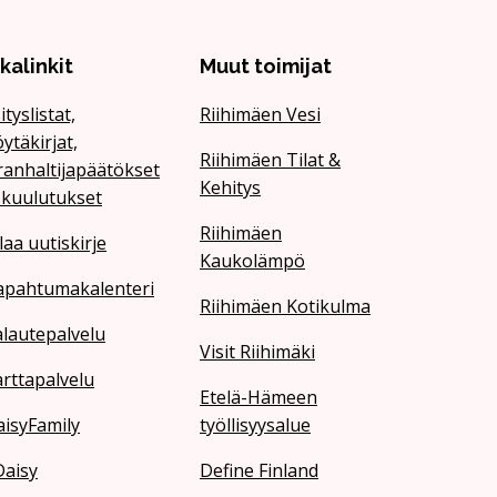
ikalinkit
Muut toimijat
ityslistat,
Riihimäen Vesi
ytäkirjat,
Riihimäen Tilat &
ranhaltijapäätökset
Kehitys
 kuulutukset
Riihimäen
laa uutiskirje
Kaukolämpö
apahtumakalenteri
Riihimäen Kotikulma
lautepalvelu
Visit Riihimäki
rttapalvelu
Etelä-Hämeen
isyFamily
työllisyysalue
Daisy
Define Finland