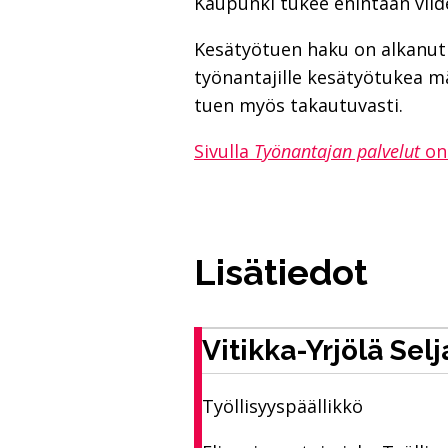
Kaupunki tukee enintään viid
Kesätyötuen haku on alkanut 
työnantajille kesätyötukea 
tuen myös takautuvasti.
Sivulla
Työnantajan palvelut
on 
Lisätiedot
Vitikka-Yrjölä Selj
Työllisyyspäällikkö