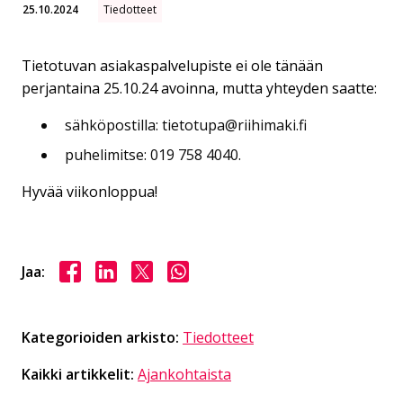
25.10.2024
Tiedotteet
Tietotuvan asiakaspalvelupiste ei ole tänään
perjantaina 25.10.24 avoinna, mutta yhteyden saatte:
sähköpostilla: tietotupa@riihimaki.fi
puhelimitse: 019 758 4040.
Hyvää viikonloppua!
Jaa Facebookissa
Jaa LinkedInissä
Jaa X:ssä
Jaa WhasAppissa
Jaa:
Kategorioiden arkisto:
Tiedotteet
Kaikki artikkelit:
Ajankohtaista