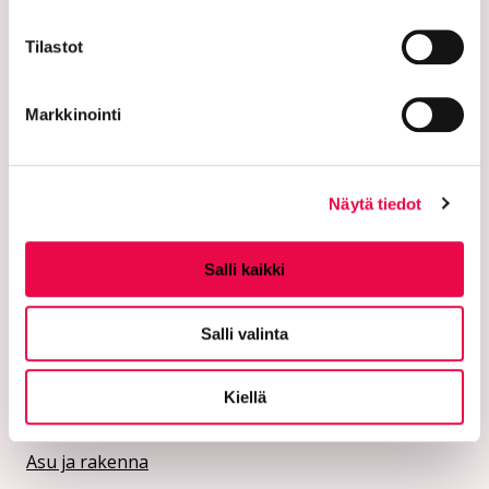
eivät vastaanota laskuja sähköpostin liitteenä.
Tilastot
Riihimäen kaupunki:
Verkkolaskutusosoite/OVT-tunnus
Markkinointi
003701525634694
Verkkolaskuoperaattori CGI Oy, 003703575029
Kaupungin y-tunnus 0152563-4
Näytä tiedot
Rii­hi­mäen Vesi:
Verkkolaskutusosoite/OVT-tunnus
Salli kaikki
003701525634100
Verkkolaskuoperaattori CGI Oy, 003703575029
Riihimäen Veden y-tunnus 0152563-4
Salli valinta
Kiellä
Kaupungin palvelut
Asu ja rakenna