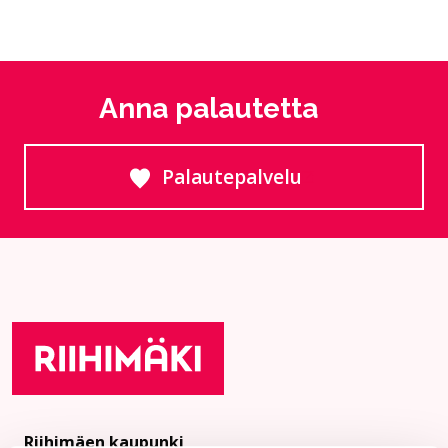
Anna palautetta
Palautepalvelu
Siirtyy ulkoiselle sivust
Riihimäen kaupunki