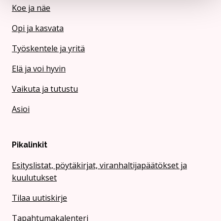
Koe ja näe
Opi ja kasvata
Työskentele ja yritä
Elä ja voi hyvin
Vaikuta ja tutustu
Asioi
Pikalinkit
Esityslistat, pöytäkirjat, viranhaltijapäätökset ja
kuulutukset
Tilaa uutiskirje
Tapahtumakalenteri