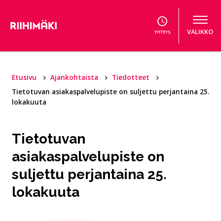
Hyppää sisältöön
VALIKKO
YHTEYS
Etusivu
Ajankohtaista
Tiedotteet
Tietotuvan asiakaspalvelupiste on suljettu perjantaina 25.
lokakuuta
Tietotuvan
asiakaspalvelupiste on
suljettu perjantaina 25.
lokakuuta