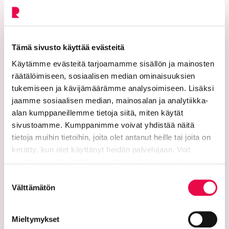
PL 125 (Eteläinen Asemakatu 2)
11101 Riihimäki
Tämä sivusto käyttää evästeitä
Vaihde: 019 758 4000
Käytämme evästeitä tarjoamamme sisällön ja mainosten
räätälöimiseen, sosiaalisen median ominaisuuksien
Sähköpostiosoitteet:
tukemiseen ja kävijämäärämme analysoimiseen. Lisäksi
etunimi.sukunimi@riihimaki.fi
jaamme sosiaalisen median, mainosalan ja analytiikka-
alan kumppaneillemme tietoja siitä, miten käytät
Turvasähköpostiosoite:
sivustoamme. Kumppanimme voivat yhdistää näitä
Ethän lähetä henkilötietoja tai arkaluonteisia
tietoja muihin tietoihin, joita olet antanut heille tai joita on
asiakastietoja suojaamattomassa sähköpostissa.
kerätty, kun olet käyttänyt heidän palvelujaan. Voit
Kaupungin verkkosivuilta löytyy ohjeet
muuttaa hyväksyntääsi sivuston alalaidassa olevan
turvasähköpostin lähettämiseen.
Tietoa evästeistä
linkin kautta.
Suostumuksen
Välttämätön
valinta
Verkkolaskutusosoitteet:
Lähetä laskut verkkolaskuina
Mieltymykset
verkkolaskuosoitteeseen. Kaupunki ja Riihimäen Vesi