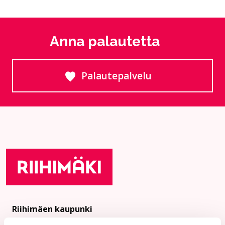
Anna palautetta
Palautepalvelu
Siirtyy ulkoiselle sivust
Riihimäen kaupunki