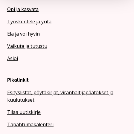
Opi ja kasvata
Työskentele ja yritä
Elä ja voi hyvin
Vaikuta ja tutustu
Asioi
Pikalinkit
Esityslistat, pöytäkirjat, viranhaltijapäätökset ja
kuulutukset
Tilaa uutiskirje
Tapahtumakalenteri