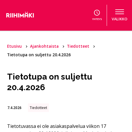
Hyppää sisältöön
VALIKKO
YHTEYS
Etusivu
Ajankohtaista
Tiedotteet
Tietotupa on suljettu 20.4.2026
Tietotupa on suljettu
20.4.2026
7.4.2026
Tiedotteet
Tietotuvassa ei ole asiakaspalvelua viikon 17