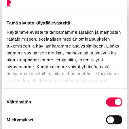
PL 125 (Eteläinen Asemakatu 2)
11101 Riihimäki
Tämä sivusto käyttää evästeitä
Vaihde: 019 758 4000
Käytämme evästeitä tarjoamamme sisällön ja mainosten
Sähköpostiosoitteet:
räätälöimiseen, sosiaalisen median ominaisuuksien
etunimi.sukunimi@riihimaki.fi
tukemiseen ja kävijämäärämme analysoimiseen. Lisäksi
jaamme sosiaalisen median, mainosalan ja analytiikka-
Turvasähköpostiosoite:
alan kumppaneillemme tietoja siitä, miten käytät
sivustoamme. Kumppanimme voivat yhdistää näitä
Ethän lähetä henkilötietoja tai arkaluonteisia
tietoja muihin tietoihin, joita olet antanut heille tai joita on
asiakastietoja suojaamattomassa sähköpostissa.
kerätty, kun olet käyttänyt heidän palvelujaan. Voit
Kaupungin verkkosivuilta löytyy ohjeet
muuttaa hyväksyntääsi sivuston alalaidassa olevan
turvasähköpostin lähettämiseen.
Tietoa evästeistä
linkin kautta.
Suostumuksen
Verkkolaskutusosoitteet:
Välttämätön
valinta
Lähetä laskut verkkolaskuina
Mieltymykset
verkkolaskuosoitteeseen. Kaupunki ja Riihimäen Vesi
eivät vastaanota laskuja sähköpostin liitteenä.