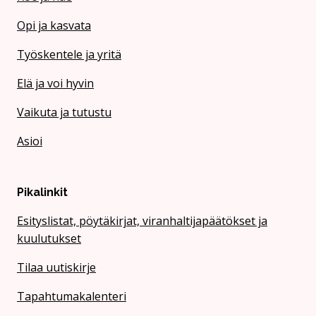
Opi ja kasvata
Työskentele ja yritä
Elä ja voi hyvin
Vaikuta ja tutustu
Asioi
Pikalinkit
Esityslistat, pöytäkirjat, viranhaltijapäätökset ja
kuulutukset
Tilaa uutiskirje
Tapahtumakalenteri