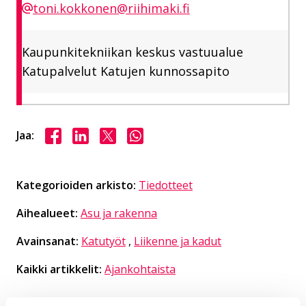
toni.kokkonen@riihimaki.fi
Kaupunkitekniikan keskus vastuualue
Katupalvelut Katujen kunnossapito
Jaa Facebookissa
Jaa LinkedInissä
Jaa X:ssä
Jaa WhasAppissa
Jaa:
Kategorioiden arkisto:
Tiedotteet
Aihealueet:
Asu ja rakenna
Avainsanat:
Katutyöt
,
Liikenne ja kadut
Kaikki artikkelit:
Ajankohtaista