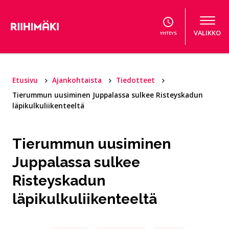
Hyppää sisältöön
VALIKKO
YHTEYS
Etusivu
Ajankohtaista
Tiedotteet
Tierummun uusiminen Juppalassa sulkee Risteyskadun
läpikulkuliikenteeltä
Tierummun uusiminen
Juppalassa sulkee
Risteyskadun
läpikulkuliikenteeltä