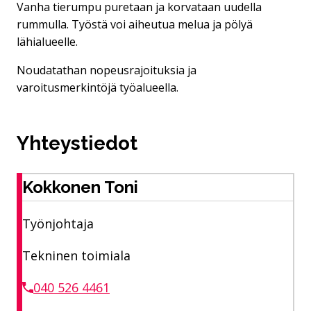
Vanha tierumpu puretaan ja korvataan uudella
rummulla. Työstä voi aiheutua melua ja pölyä
lähialueelle.
Noudatathan nopeusrajoituksia ja
varoitusmerkintöjä työalueella.
Yhteystiedot
Kokkonen Toni
Työnjohtaja
Tekninen toimiala
040 526 4461