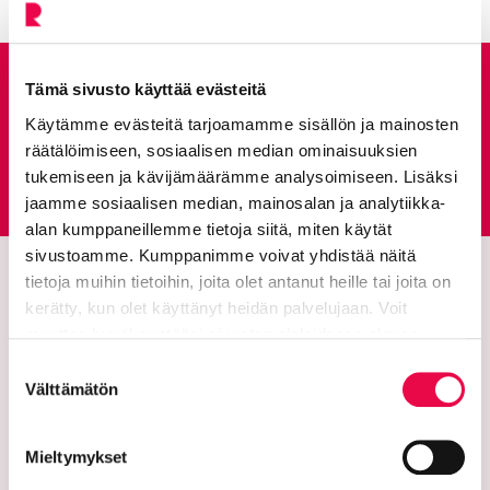
Anna palautetta
Tämä sivusto käyttää evästeitä
Käytämme evästeitä tarjoamamme sisällön ja mainosten
räätälöimiseen, sosiaalisen median ominaisuuksien
Palautepalvelu
tukemiseen ja kävijämäärämme analysoimiseen. Lisäksi
Siirtyy ulkoiselle sivust
jaamme sosiaalisen median, mainosalan ja analytiikka-
alan kumppaneillemme tietoja siitä, miten käytät
sivustoamme. Kumppanimme voivat yhdistää näitä
tietoja muihin tietoihin, joita olet antanut heille tai joita on
kerätty, kun olet käyttänyt heidän palvelujaan. Voit
muuttaa hyväksyntääsi sivuston alalaidassa olevan
Tietoa evästeistä
linkin kautta.
Suostumuksen
Välttämätön
valinta
Riihimäen kaupunki
Mieltymykset