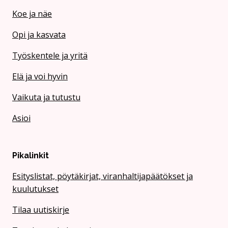
Koe ja näe
Opi ja kasvata
Työskentele ja yritä
Elä ja voi hyvin
Vaikuta ja tutustu
Asioi
Pikalinkit
Esityslistat, pöytäkirjat, viranhaltijapäätökset ja
kuulutukset
Tilaa uutiskirje