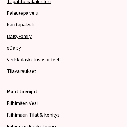
Tapahtumakalenteri
Palautepalvelu
Karttapalvelu
DaisyFamily
eDaisy
Verkkolaskutusosoitteet
Tilavaraukset
Muut toimijat
Riihimäen Vesi
Riihimäen Tilat & Kehitys
Riihimäen Kaukolämpö