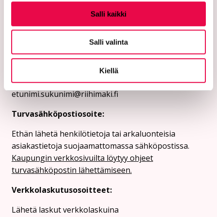
Riihimäen kaupunki
Salli kaikki
PL 125 (Eteläinen Asemakatu 2)
11101 Riihimäki
Salli valinta
Vaihde: 019 758 4000
Kiellä
Sähköpostiosoitteet:
etunimi.sukunimi@riihimaki.fi
Turvasähköpostiosoite:
Ethän lähetä henkilötietoja tai arkaluonteisia
asiakastietoja suojaamattomassa sähköpostissa.
Kaupungin verkkosivuilta löytyy ohjeet
turvasähköpostin lähettämiseen.
Verkkolaskutusosoitteet:
Lähetä laskut verkkolaskuina