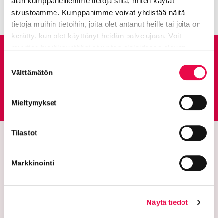
alan kumppaneillemme tietoja siitä, miten käytät
sivustoamme. Kumppanimme voivat yhdistää näitä
tietoja muihin tietoihin, joita olet antanut heille tai joita on
kerätty, kun olet käyttänyt heidän palvelujaan. Voit
muuttaa hyväksyntääsi sivuston alalaidassa olevan
Anna palautetta
Tietoa evästeistä
linkin kautta.
Suostumuksen
Välttämätön
valinta
Palautepalvelu
Siirtyy ulkoiselle sivust
Mieltymykset
Tilastot
Markkinointi
Näytä tiedot