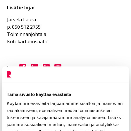
Lisätietoja:
Järvelä Laura
p. 050 512 2755
Toiminnanjohtaja
Kotokartanosäätiö
Jaa Facebookissa
Jaa LinkedInissä
Jaa X:ssä
Jaa WhasAppissa
Jaa:
Kategorioiden arkisto:
Tiedotteet
Tämä sivusto käyttää evästeitä
Aihealueet:
Elä ja voi hyvin
Käytämme evästeitä tarjoamamme sisällön ja mainosten
räätälöimiseen, sosiaalisen median ominaisuuksien
Avainsanat:
Messut
,
Tapahtumat
tukemiseen ja kävijämäärämme analysoimiseen. Lisäksi
Kaikki artikkelit:
Ajankohtaista
jaamme sosiaalisen median, mainosalan ja analytiikka-