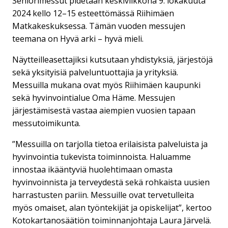
Seniorimessut pidetään keskiviikkona 9. lokakuuta
2024 kello 12–15 esteettömässä Riihimäen
Matkakeskuksessa. Tämän vuoden messujen
teemana on Hyvä arki – hyvä mieli.
Näytteilleasettajiksi kutsutaan yhdistyksiä, järjestöjä
sekä yksityisiä palveluntuottajia ja yrityksiä.
Messuilla mukana ovat myös Riihimäen kaupunki
sekä hyvinvointialue Oma Häme. Messujen
järjestämisestä vastaa aiempien vuosien tapaan
messutoimikunta.
”Messuilla on tarjolla tietoa erilaisista palveluista ja
hyvinvointia tukevista toiminnoista. Haluamme
innostaa ikääntyviä huolehtimaan omasta
hyvinvoinnista ja terveydestä sekä rohkaista uusien
harrastusten pariin. Messuille ovat tervetulleita
myös omaiset, alan työntekijät ja opiskelijat”, kertoo
Kotokartanosäätiön toiminnanjohtaja Laura Järvelä.