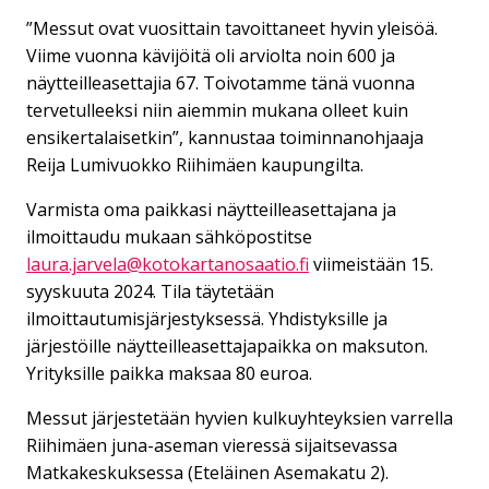
”Messut ovat vuosittain tavoittaneet hyvin yleisöä.
Viime vuonna kävijöitä oli arviolta noin 600 ja
näytteilleasettajia 67. Toivotamme tänä vuonna
tervetulleeksi niin aiemmin mukana olleet kuin
ensikertalaisetkin”, kannustaa toiminnanohjaaja
Reija Lumivuokko Riihimäen kaupungilta.
Varmista oma paikkasi näytteilleasettajana ja
ilmoittaudu mukaan sähköpostitse
laura.jarvela@kotokartanosaatio.fi
viimeistään 15.
syyskuuta 2024. Tila täytetään
ilmoittautumisjärjestyksessä. Yhdistyksille ja
järjestöille näytteilleasettajapaikka on maksuton.
Yrityksille paikka maksaa 80 euroa.
Messut järjestetään hyvien kulkuyhteyksien varrella
Riihimäen juna-aseman vieressä sijaitsevassa
Matkakeskuksessa (Eteläinen Asemakatu 2).