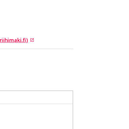
iihimaki.fi)
le