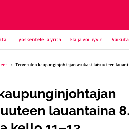
ata
Työskentele ja yritä
Elä ja voi hyvin
Vaikuta
teet
Tervetuloa kaupunginjohtajan asukastilaisuuteen lauant
 kaupunginjohtajan
suuteen lauantaina 8
a kello 11–12