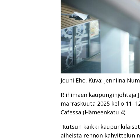
Jouni Eho.
Kuva: Jenniina Nu
Riihimäen kaupunginjohtaja Jo
marraskuuta 2025 kello 11–12.
Cafessa (Hämeenkatu 4).
”Kutsun kaikki kaupunkilaise
aiheista rennon kahvittelun 