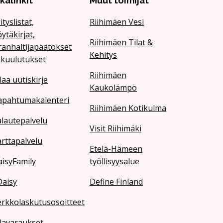
ikalinkit
Muut toimijat
ityslistat,
Riihimäen Vesi
ytäkirjat,
Riihimäen Tilat &
ranhaltijapäätökset
Kehitys
 kuulutukset
Riihimäen
laa uutiskirje
Kaukolämpö
apahtumakalenteri
Riihimäen Kotikulma
lautepalvelu
Visit Riihimäki
rttapalvelu
Etelä-Hämeen
isyFamily
työllisyysalue
Daisy
Define Finland
erkkolaskutusosoitteet
lavaraukset