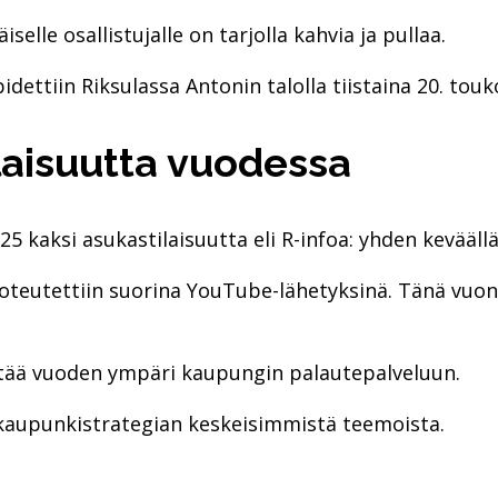
lle osallistujalle on tarjolla kahvia ja pullaa.
ettiin Riksulassa Antonin talolla tiistaina 20. touk
lai­suut­ta vuo­des­sa
 kaksi asukastilaisuutta eli R-infoa: yhden keväällä
toteutettiin suorina YouTube-lähetyksinä. Tänä vuon
jättää vuoden ympäri kaupungin palautepalveluun.
 kaupunkistrategian keskeisimmistä teemoista.