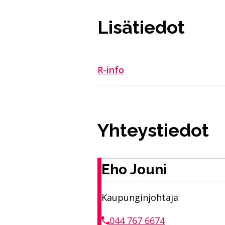
Lisätiedot
R-info
Yhteystiedot
Eho Jouni
Kaupunginjohtaja
044 767 6674