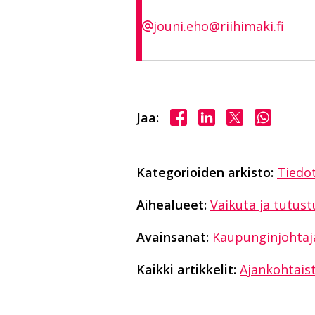
jouni.eho@riihimaki.fi
Jaa Facebookissa
Jaa LinkedInissä
Jaa X:ssä
Jaa Wha
Jaa:
Kategorioiden arkisto:
Tiedo
Aihealueet:
Vaikuta ja tutust
Avainsanat:
Kaupunginjohtaj
Kaikki artikkelit:
Ajankohtais