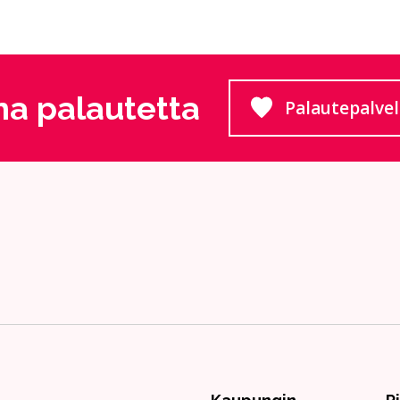
a palautetta
Palautepalve
Siirtyy