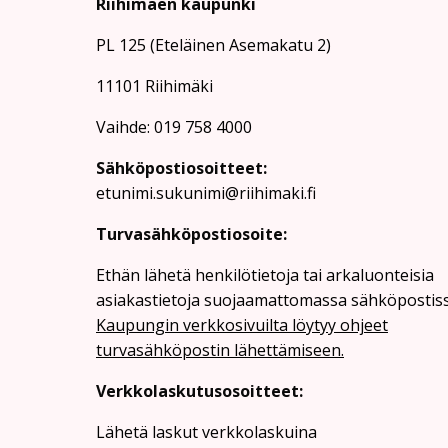
Riihimäen kaupunki
PL 125 (Eteläinen Asemakatu 2)
11101 Riihimäki
Vaihde: 019 758 4000
Sähköpostiosoitteet:
etunimi.sukunimi@riihimaki.fi
Turvasähköpostiosoite:
Ethän lähetä henkilötietoja tai arkaluonteisia
asiakastietoja suojaamattomassa sähköpostiss
Kaupungin verkkosivuilta löytyy ohjeet
turvasähköpostin lähettämiseen.
Verkkolaskutusosoitteet:
Lähetä laskut verkkolaskuina