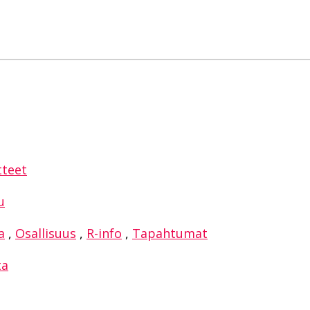
sAppissa
tteet
u
a
,
Osallisuus
,
R-info
,
Tapahtumat
ta