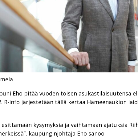
mmela
uni Eho pitää vuoden toisen asukastilaisuutensa eli
 R-info järjestetään tällä kertaa Hämeenaukion laida
t esittämään kysymyksiä ja vaihtamaan ajatuksia Rii
merkeissä”, kaupunginjohtaja Eho sanoo.