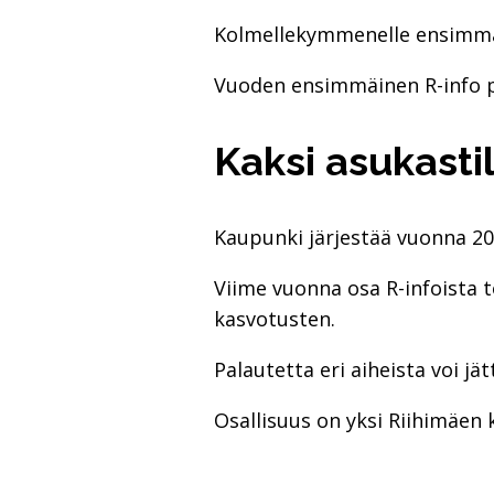
Kolmellekymmenelle ensimmäise
Vuoden ensimmäinen R-info pid
Kaksi asu­kas­ti­
Kaupunki järjestää vuonna 2025
Viime vuonna osa R-infoista 
kasvotusten.
Palautetta eri aiheista voi 
Osallisuus on yksi Riihimäen