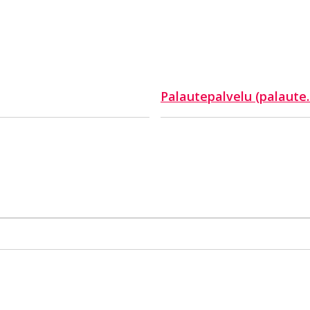
Palautepalvelu (palaute.r
Siirtyy ulkoiselle sivustol