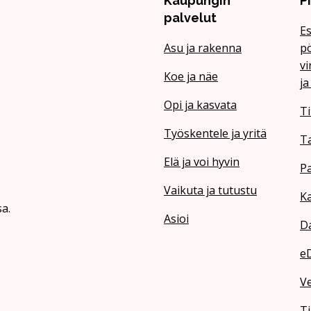
Kaupungin
P
palvelut
Es
Asu ja rakenna
pö
vi
Koe ja näe
ja
Opi ja kasvata
Ti
Työskentele ja yritä
T
Elä ja voi hyvin
Pa
Vaikuta ja tutustu
Ka
a.
Asioi
Da
e
V
Ti