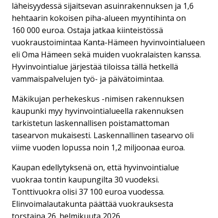
läheisyydessä sijaitsevan asuinrakennuksen ja 1,6
hehtaarin kokoisen piha-alueen myyntihinta on
160 000 euroa. Ostaja jatkaa kiinteistössä
vuokraustoimintaa Kanta-Hämeen hyvinvointialueen
eli Oma Hämeen sekä muiden vuokralaisten kanssa.
Hyvinvointialue järjestää tiloissa tällä hetkellä
vammaispalvelujen työ- ja päivätoimintaa.
Mäkikujan perhekeskus -nimisen rakennuksen
kaupunki myy hyvinvointialueella rakennuksen
tarkistetun laskennallisen poistamattoman
tasearvon mukaisesti. Laskennallinen tasearvo oli
viime vuoden lopussa noin 1,2 miljoonaa euroa.
Kaupan edellytyksenä on, että hyvinvointialue
vuokraa tontin kaupungilta 30 vuodeksi.
Tonttivuokra olisi 37 100 euroa vuodessa.
Elinvoimalautakunta päättää vuokrauksesta
torstaina 26. helmikuuta 2026.