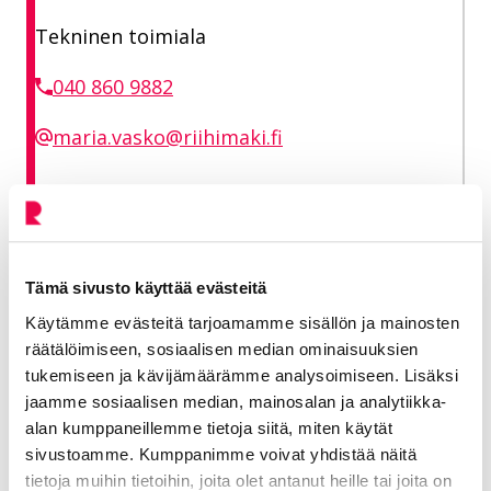
Tekninen toimiala
040 860 9882
maria.vasko@riihimaki.fi
Vuori Paavo
Rakennuspäällikkö
Tämä sivusto käyttää evästeitä
Käytämme evästeitä tarjoamamme sisällön ja mainosten
Tekninen toimiala
räätälöimiseen, sosiaalisen median ominaisuuksien
tukemiseen ja kävijämäärämme analysoimiseen. Lisäksi
040 330 4872
jaamme sosiaalisen median, mainosalan ja analytiikka-
alan kumppaneillemme tietoja siitä, miten käytät
paavo.vuori@riihimaki.fi
sivustoamme. Kumppanimme voivat yhdistää näitä
tietoja muihin tietoihin, joita olet antanut heille tai joita on