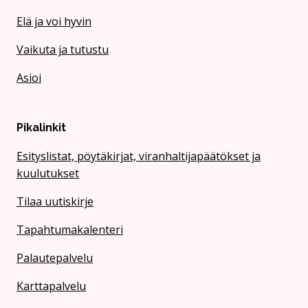
Elä ja voi hyvin
Vaikuta ja tutustu
Asioi
Pikalinkit
Esityslistat, pöytäkirjat, viranhaltijapäätökset ja
kuulutukset
Tilaa uutiskirje
Tapahtumakalenteri
Palautepalvelu
Karttapalvelu