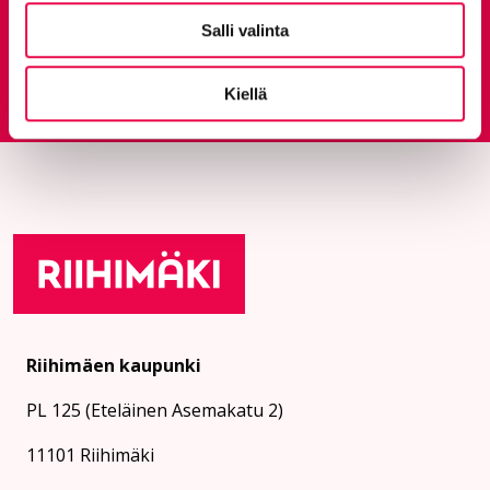
Anna palautetta
Salli valinta
Palautepalvelu
Siirtyy ulkoiselle sivust
Kiellä
Riihimäen kaupunki
PL 125 (Eteläinen Asemakatu 2)
11101 Riihimäki