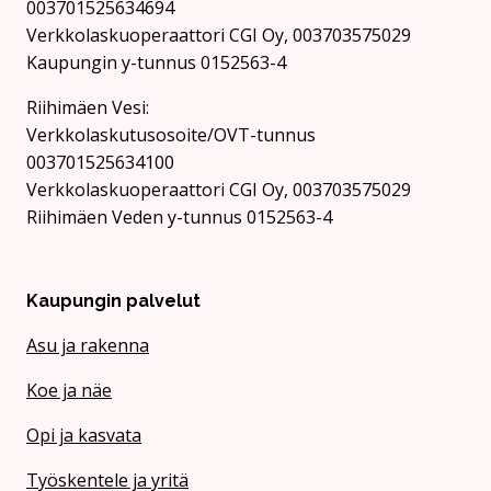
003701525634694
Verkkolaskuoperaattori CGI Oy, 003703575029
Kaupungin y-tunnus 0152563-4
Rii­hi­mäen Vesi:
Verkkolaskutusosoite/OVT-tunnus
003701525634100
Verkkolaskuoperaattori CGI Oy, 003703575029
Riihimäen Veden y-tunnus 0152563-4
Kaupungin palvelut
Asu ja rakenna
Koe ja näe
Opi ja kasvata
Työskentele ja yritä