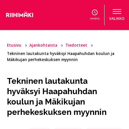
Hyppää sisältöön
VALIKKO
YHTEYS
Etusivu
Ajankohtaista
Tiedotteet
Tekninen lautakunta hyväksyi Haapahuhdan koulun ja
Mäkikujan perhekeskuksen myynnin
Tekninen lautakunta
hyväksyi Haapahuhdan
koulun ja Mäkikujan
perhekeskuksen myynnin