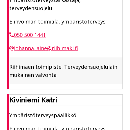
Ympäristöterveystarkastaja,
terveydensuojelu
Elinvoiman toimiala, ympäristöterveys
050 500 1441
johanna.laine@riihimaki.fi
Riihimäen toimipiste. Terveydensuojelulain
mukainen valvonta
Kiviniemi Katri
Ympäristöterveyspäällikkö
Elinvoiman toimiala, ympäristöterveys