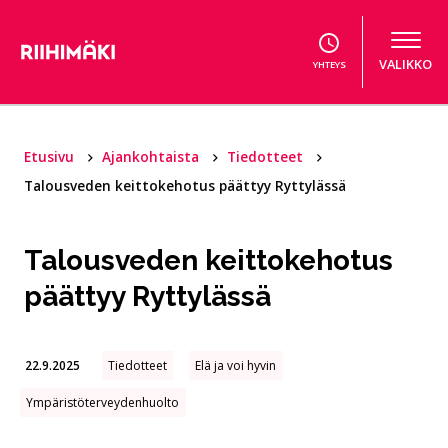
Hyppää sisältöön
VALIKKO
YHTEYS
Etusivu
Ajankohtaista
Tiedotteet
Talousveden keittokehotus päättyy Ryttylässä
Talousveden keittokehotus
päättyy Ryttylässä
22.9.2025
Tiedotteet
Elä ja voi hyvin
Ympäristöterveydenhuolto