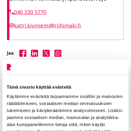
040 330 5770
katri.kiviniemi@riihimaki.fi
Jaa Facebookissa
Jaa LinkedInissä
Jaa X:ssä
Jaa WhasAppissa
Jaa:
Kategorioiden arkisto:
Tiedotteet
Aihealueet:
Elä ja voi hyvin
Tämä sivusto käyttää evästeitä
Käytämme evästeitä tarjoamamme sisällön ja mainosten
Avainsanat:
Ympäristöterveydenhuolto
räätälöimiseen, sosiaalisen median ominaisuuksien
Kaikki artikkelit:
Ajankohtaista
tukemiseen ja kävijämäärämme analysoimiseen. Lisäksi
jaamme sosiaalisen median, mainosalan ja analytiikka-
alan kumppaneillemme tietoja siitä, miten käytät