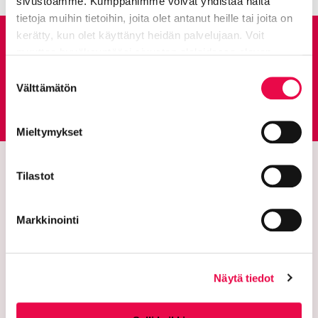
sivustoamme. Kumppanimme voivat yhdistää näitä
tietoja muihin tietoihin, joita olet antanut heille tai joita on
kerätty, kun olet käyttänyt heidän palvelujaan. Voit
Anna palautetta
muuttaa hyväksyntääsi sivuston alalaidassa olevan
Tietoa evästeistä
linkin kautta.
Suostumuksen
Välttämätön
valinta
Palautepalvelu
Siirtyy ulkoiselle sivust
Mieltymykset
Tilastot
Markkinointi
Näytä tiedot
Riihimäen kaupunki
PL 125 (Eteläinen Asemakatu 2)