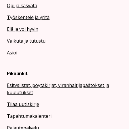
Opi ja kasvata
Työskentele ja yritä
Elä ja voi hyvin
Vaikuta ja tutustu
Asioi
Pikalinkit
Esityslistat, pöytäkirjat, viranhaltijapäätökset ja
kuulutukset
Tilaa uutiskirje
Tapahtumakalenteri
Palautepalvelu