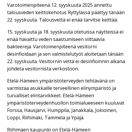
Varotoimenpiteenä 12. syyskuuta 2025 annettu
talousveden keittokehotus Ryttylässä päättyy tänään
22. syyskuuta. Talousvettä ei enää tarvitse keittää.
15. syyskuuta ja 18. syyskuuta otetuissa näytteissä ei
enää havaittu veden saastumiseen viittaavia
bakteereja. Varotoimenpiteenä vesitorni
desinfioidaan ja sen valmistelutyöt aloitetaan tänään
22. syyskuuta. Vesitornin vettä ei desinfioinnin aikana
johdeta vesitornista verkostoon.
Etelä-Hämeen ympäristöterveyden tehtävänä on
varmistaa asukkaille terveellinen elinympäristö ja
turvalliset elintarvikkeet. Etelä-Hämeen
ympäristöterveydenhuollon toimialueeseen kuuluvat
Forssa, Hausjärvi, Humppila, Janakkala, Jokioinen,
Loppi, Riihimäki, Tammela ja Ypäjä.
Riihimäen kaupunki on Etelä-Hämeen