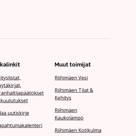
ikalinkit
Muut toimijat
ityslistat,
Riihimäen Vesi
ytäkirjat,
Riihimäen Tilat &
ranhaltijapäätökset
Kehitys
 kuulutukset
Riihimäen
laa uutiskirje
Kaukolämpö
apahtumakalenteri
Riihimäen Kotikulma