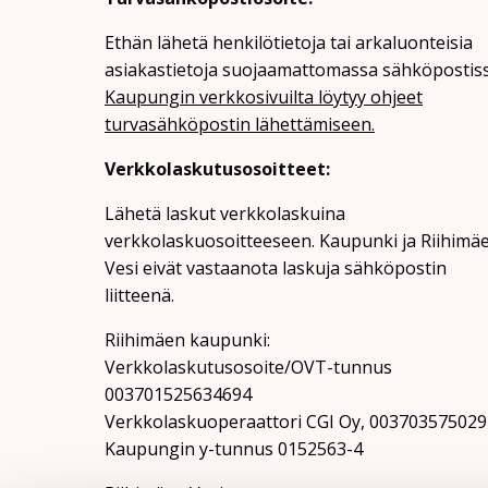
Ethän lähetä henkilötietoja tai arkaluonteisia
asiakastietoja suojaamattomassa sähköpostiss
Kaupungin verkkosivuilta löytyy ohjeet
turvasähköpostin lähettämiseen.
Verkkolaskutusosoitteet:
Lähetä laskut verkkolaskuina
verkkolaskuosoitteeseen. Kaupunki ja Riihimä
Vesi eivät vastaanota laskuja sähköpostin
liitteenä.
Riihimäen kaupunki:
Verkkolaskutusosoite/OVT-tunnus
003701525634694
Verkkolaskuoperaattori CGI Oy, 003703575029
Kaupungin y-tunnus 0152563-4