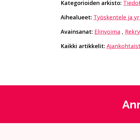
Kategorioiden arkisto:
Tiedo
Aihealueet:
Työskentele ja yr
Avainsanat:
Elinvoima
,
Rekry
Kaikki artikkelit:
Ajankohtais
Ann