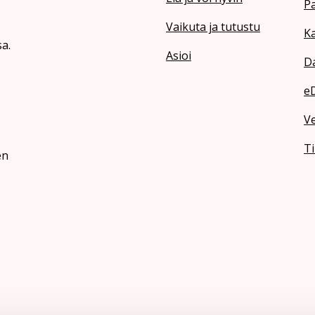
Pa
Vaikuta ja tutustu
Ka
a.
Asioi
Da
e
V
Ti
en