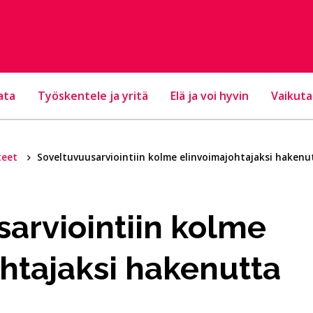
ata
Työskentele ja yritä
Elä ja voi hyvin
Vaikuta
teet
Soveltuvuusarviointiin kolme elinvoimajohtajaksi hakenu
arviointiin kolme
htajaksi hakenutta