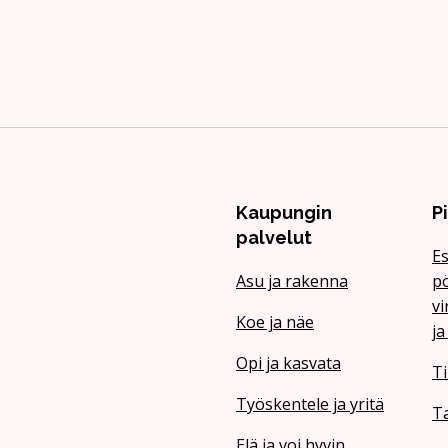
Kaupungin
P
palvelut
Es
Asu ja rakenna
pö
vi
Koe ja näe
ja
Opi ja kasvata
Ti
Työskentele ja yritä
T
Elä ja voi hyvin