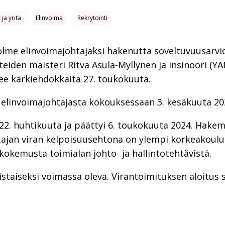
ja yritä
Elinvoima
Rekrytointi
lme elinvoimajohtajaksi hakenutta soveltuvuusarvioin
eteiden maisteri Ritva Asula-Myllynen ja insinööri (Y
ee kärkiehdokkaita 27. toukokuuta.
elinvoimajohtajasta kokouksessaan 3. kesäkuuta 20
22. huhtikuuta ja päättyi 6. toukokuuta 2024. Hakem
tajan viran kelpoisuusehtona on ylempi korkeakoulu
kokemusta toimialan johto- ja hallintotehtävistä.
istaiseksi voimassa oleva. Virantoimituksen aloitus 