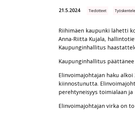
21.5.2024
Tiedotteet
Työskentele 
Riihimäen kaupunki lähetti ko
Anna-Riitta Kujala, hallintoti
Kaupunginhallitus haastattel
Kaupunginhallitus päättänee 
Elinvoimajohtajan haku alkoi 
kiinnostunutta. Elinvoimajoh
perehtyneisyys toimialaan ja 
Elinvoimajohtajan virka on to