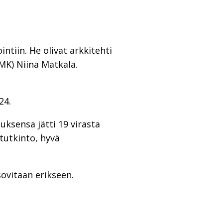
tiin. He olivat arkkitehti
AMK) Niina Matkala.
24.
uksensa jätti 19 virasta
tutkinto, hyvä
sovitaan erikseen.