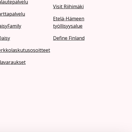
lautepalvelu
Visit Riihimäki
rttapalvelu
Etelä-Hämeen
isyFamily
työllisyysalue
Daisy
Define Finland
erkkolaskutusosoitteet
lavaraukset