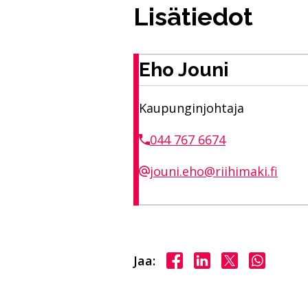
Lisätiedot
Eho Jouni
Kaupunginjohtaja
044 767 6674
jouni.eho@riihimaki.fi
Jaa Facebookissa
Jaa LinkedInissä
Jaa X:ssä
Jaa Wha
Jaa: