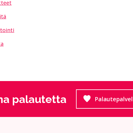
tteet
itä
tointi
ta
a palautetta
Palautepalve
Siirtyy