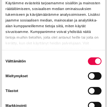
Toteutettavat ideat olivat juuri ne, joita
Käytämme evästeitä tarjoamamme sisällön ja mainosten
kaupunkilaiset eniten äänestivät ja mitkä mahtuivat
räätälöimiseen, sosiaalisen median ominaisuuksien
100 000 euron kokonaisbudjettiin. 12 eniten ääniä
tukemiseen ja kävijämäärämme analysoimiseen. Lisäksi
saanutta hanketta ovat yhteisarvoltaan 90 700
jaamme sosiaalisen median, mainosalan ja analytiikka-
euroa, joten seuraavaksi eniten ääniä saaneita ei
alan kumppaneillemme tietoja siitä, miten käytät
voitu valita, koska budjetti olisi ylittynyt. Budjettiin
sivustoamme. Kumppanimme voivat yhdistää näitä
mahtui jaetulta 16. sijalta leveä matomankeli
tietoja muihin tietoihin, joita olet antanut heille tai joita on
matonpesupaikalle (143 ääntä) sekä 17. sijalta
kerätty, kun olet käyttänyt heidän palvelujaan. Voit
muuttaa hyväksyntääsi sivuston alalaidassa olevan
ulkoshakki puistoon (130 ääntä).
Tietoa evästeistä
linkin kautta.
Suostumuksen
Osallisuus osa kaupungin
Välttämätön
valinta
strategiaa
Mieltymykset
Osallistuvassa budjetoinnissa riihimäkeläiset
Tilastot
päättävät ja vaikuttavat siihen, miten kaupungin
käytössä olevia julkisia varoja käytetään. Osallisuus
on yksi Riihimäen kaupungin strategian teemoista.
Markkinointi