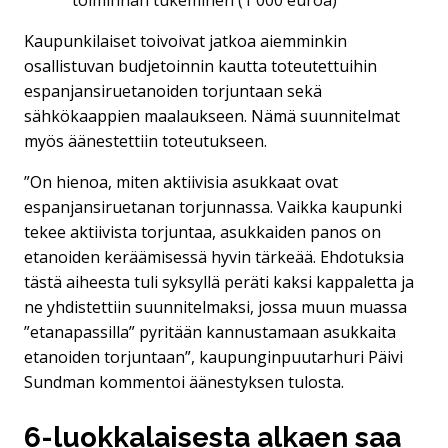
Kaupunkilaiset toivoivat jatkoa aiemminkin
osallistuvan budjetoinnin kautta toteutettuihin
espanjansiruetanoiden torjuntaan sekä
sähkökaappien maalaukseen. Nämä suunnitelmat
myös äänestettiin toteutukseen.
”On hienoa, miten aktiivisia asukkaat ovat
espanjansiruetanan torjunnassa. Vaikka kaupunki
tekee aktiivista torjuntaa, asukkaiden panos on
etanoiden keräämisessä hyvin tärkeää. Ehdotuksia
tästä aiheesta tuli syksyllä peräti kaksi kappaletta ja
ne yhdistettiin suunnitelmaksi, jossa muun muassa
”etanapassilla” pyritään kannustamaan asukkaita
etanoiden torjuntaan”, kaupunginpuutarhuri Päivi
Sundman kommentoi äänestyksen tulosta.
6-luokkalaisesta alkaen saa