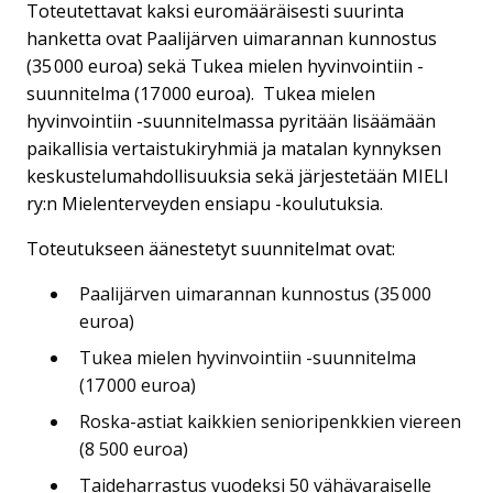
Toteutettavat kaksi euromääräisesti suurinta
hanketta ovat Paalijärven uimarannan kunnostus
(35 000 euroa) sekä Tukea mielen hyvinvointiin -
suunnitelma (17 000 euroa). Tukea mielen
hyvinvointiin -suunnitelmassa pyritään lisäämään
paikallisia vertaistukiryhmiä ja matalan kynnyksen
keskustelumahdollisuuksia sekä järjestetään MIELI
ry:n Mielenterveyden ensiapu -koulutuksia.
Toteutukseen äänestetyt suunnitelmat ovat:
Paalijärven uimarannan kunnostus (35 000
euroa)
Tukea mielen hyvinvointiin -suunnitelma
(17 000 euroa)
Roska-astiat kaikkien senioripenkkien viereen
(8 500 euroa)
Taideharrastus vuodeksi 50 vähävaraiselle