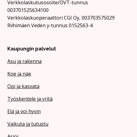
Verkkolaskutusosoite/OVT-tunnus
003701525634100
Verkkolaskuoperaattori CGI Oy, 003703575029
Riihimäen Veden y-tunnus 0152563-4
Kaupungin palvelut
Asu ja rakenna
Koe ja näe
Opi ja kasvata
Työskentele ja yritä
Elä ja voi hyvin
Vaikuta ja tutustu
Asioi