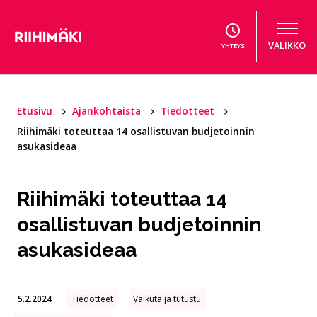
Hyppää sisältöön
VALIKKO
YHTEYS
Etusivu
Ajankohtaista
Tiedotteet
Riihimäki toteuttaa 14 osallistuvan budjetoinnin
asukasideaa
Riihimäki toteuttaa 14
osallistuvan budjetoinnin
asukasideaa
5.2.2024
Tiedotteet
Vaikuta ja tutustu