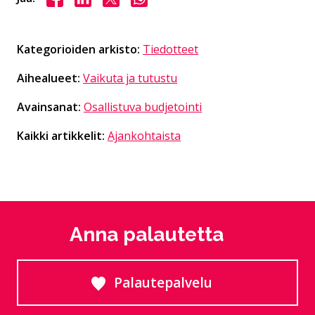
Kategorioiden arkisto:
Tiedotteet
Aihealueet:
Vaikuta ja tutustu
Avainsanat:
Osallistuva budjetointi
Kaikki artikkelit:
Ajankohtaista
Anna palautetta
Palautepalvelu
Siirtyy ulkoiselle sivust