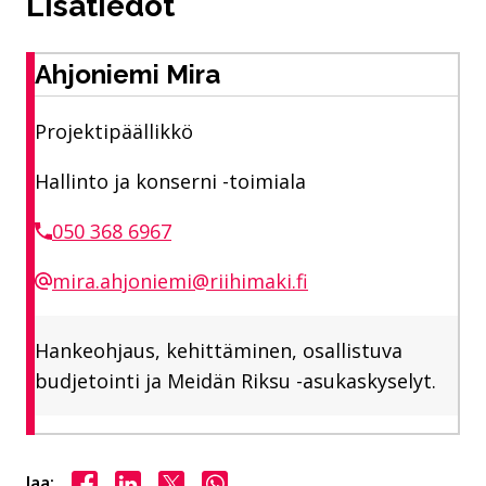
Lisätiedot
Ahjoniemi Mira
Projektipäällikkö
Hallinto ja konserni -toimiala
050 368 6967
mira.ahjoniemi@riihimaki.fi
Hankeohjaus, kehittäminen, osallistuva
budjetointi ja Meidän Riksu -asukaskyselyt.
Jaa Facebookissa
Jaa LinkedInissä
Jaa X:ssä
Jaa WhasAppissa
Jaa: