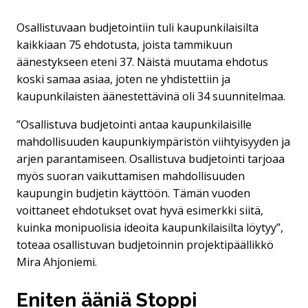
Osallistuvaan budjetointiin tuli kaupunkilaisilta
kaikkiaan 75 ehdotusta, joista tammikuun
äänestykseen eteni 37. Näistä muutama ehdotus
koski samaa asiaa, joten ne yhdistettiin ja
kaupunkilaisten äänestettävinä oli 34 suunnitelmaa.
”Osallistuva budjetointi antaa kaupunkilaisille
mahdollisuuden kaupunkiympäristön viihtyisyyden ja
arjen parantamiseen. Osallistuva budjetointi tarjoaa
myös suoran vaikuttamisen mahdollisuuden
kaupungin budjetin käyttöön. Tämän vuoden
voittaneet ehdotukset ovat hyvä esimerkki siitä,
kuinka monipuolisia ideoita kaupunkilaisilta löytyy”,
toteaa osallistuvan budjetoinnin projektipäällikkö
Mira Ahjoniemi.
Eniten ääniä Stoppi