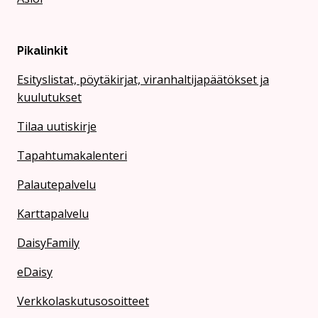
Pikalinkit
Esityslistat, pöytäkirjat, viranhaltijapäätökset ja
kuulutukset
Tilaa uutiskirje
Tapahtumakalenteri
Palautepalvelu
Karttapalvelu
DaisyFamily
eDaisy
Verkkolaskutusosoitteet