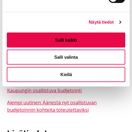
Riihimäellä osallistuvaan budjetointiin on varattu
vuosittain 100 000 euroa.
Kaupunkilaiset voivat seurata voittaneiden
Näytä tiedot
suunnitelmien toteuttamista sähköiseltä
osallistumisalustalta, kaupungin verkkosivuilta ja
Salli kaikki
kaupungin sosiaalisen median kanavista.
Voittaneiden suunnitelmien toteutus alkaa
Salli valinta
välittömästi.
Kaikki toteutettavat ideat ja äänimäärät sähköisellä
Kiellä
osallistumisalustalla
Kaupungin osallistuva budjetointi
Aiempi uutinen: Äänestä nyt osallistuvan
budjetoinnin kohteita toteutettaviksi