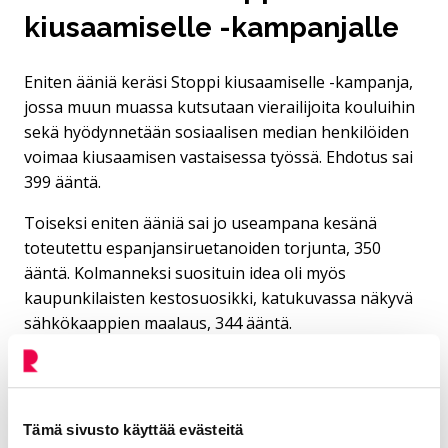
kiusaamiselle -kampanjalle
Eniten ääniä keräsi Stoppi kiusaamiselle -kampanja,
jossa muun muassa kutsutaan vierailijoita kouluihin
sekä hyödynnetään sosiaalisen median henkilöiden
voimaa kiusaamisen vastaisessa työssä. Ehdotus sai
399 ääntä.
Toiseksi eniten ääniä sai jo useampana kesänä
toteutettu espanjansiruetanoiden torjunta, 350
ääntä. Kolmanneksi suosituin idea oli myös
kaupunkilaisten kestosuosikki, katukuvassa näkyvä
sähkökaappien maalaus, 344 ääntä.
Yli 300 ääntä keräsi myös työkalujen lainauspiste
(324 ääntä). Kirjastolle hankitaan lainattaviksi
erilaisia pientyökaluja 1000 euron budjetilla.
Tämä sivusto käyttää evästeitä