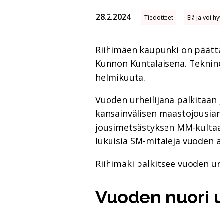
28.2.2024
Tiedotteet
Elä ja voi hy
Riihimäen kaupunki on päättän
Kunnon Kuntalaisena. Tekninen
helmikuuta.
Vuoden urheilijana palkitaa
kansainvälisen maastojousiam
jousimetsästyksen MM-kultaa 
lukuisia SM-mitaleja vuoden a
Riihimäki palkitsee vuoden ur
Vuo­den nuo­ri u