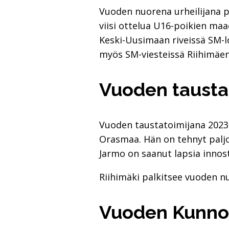
Vuoden nuorena urheilijana pa
viisi ottelua U16-poikien maa
Keski-Uusimaan riveissä SM-lo
myös SM-viesteissä Riihimäen
Vuo­den taus­ta
Vuoden taustatoimijana 2023 
Orasmaa. Hän on tehnyt paljon
Jarmo on saanut lapsia innos
Riihimäki palkitsee vuoden nu
Vuo­den Kun­non