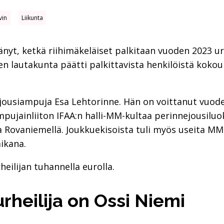
vin
Liikunta
yt, ketkä riihimäkeläiset palkitaan vuoden 2023 urh
 lautakunta päätti palkittavista henkilöistä kokouk
n jousiampuja Esa Lehtorinne. Hän on voittanut vuo
pujainliiton IFAA:n halli-MM-kultaa perinnejousiluo
Rovaniemellä. Joukkuekisoista tuli myös useita MM-m
ikana.
heilijan tuhannella eurolla.
r­hei­li­ja on Ossi Niemi