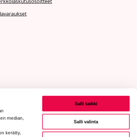
erkkolaskutusosoitteet
lavaraukset
Salli kaikki
an
sen median,
Salli valinta
on kerätty,