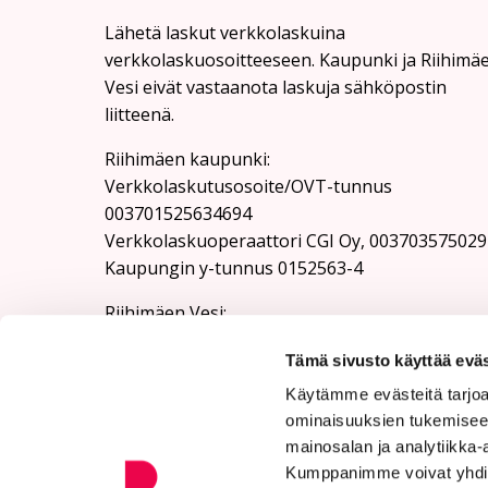
Lähetä laskut verkkolaskuina
verkkolaskuosoitteeseen. Kaupunki ja Riihimä
Vesi eivät vastaanota laskuja sähköpostin
liitteenä.
Riihimäen kaupunki:
Verkkolaskutusosoite/OVT-tunnus
003701525634694
Verkkolaskuoperaattori CGI Oy, 003703575029
Kaupungin y-tunnus 0152563-4
Rii­hi­mäen Vesi:
Verkkolaskutusosoite/OVT-tunnus
Tämä sivusto käyttää eväs
003701525634100
Verkkolaskuoperaattori CGI Oy, 003703575029
Käytämme evästeitä tarjoa
Riihimäen Veden y-tunnus 0152563-4
ominaisuuksien tukemisee
mainosalan ja analytiikka-
Kumppanimme voivat yhdistää 