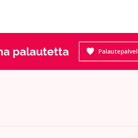
a palautetta
Palautepalve
Siirtyy