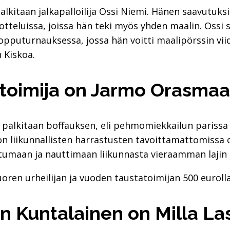
lkitaan jalkapalloilija Ossi Niemi. Hänen saavutuksi
otteluissa, joissa hän teki myös yhden maalin. Ossi 
pputurnauksessa, jossa hän voitti maalipörssin viid
 Kiskoa.
­toi­mi­ja on Jarmo Orasmaa
palkitaan boffauksen, eli pehmomiekkailun parissa 
 liikunnallisten harrastusten tavoittamattomissa ol
tumaan ja nauttimaan liikunnasta vieraamman lajin 
oren urheilijan ja vuoden taustatoimijan 500 eurolla
 Kun­ta­lai­nen on Milla La