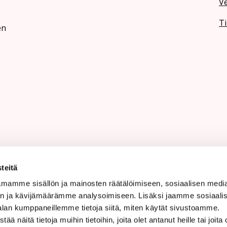
V
Ti
en
teitä
mamme sisällön ja mainosten räätälöimiseen, sosiaalisen medi
n ja kävijämäärämme analysoimiseen. Lisäksi jaamme sosiaali
alan kumppaneillemme tietoja siitä, miten käytät sivustoamme.
näitä tietoja muihin tietoihin, joita olet antanut heille tai joita 