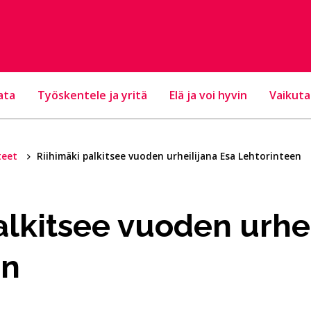
ata
Työskentele ja yritä
Elä ja voi hyvin
Vaikuta
teet
Riihimäki palkitsee vuoden urheilijana Esa Lehtorinteen
alkitsee vuoden urhei
en