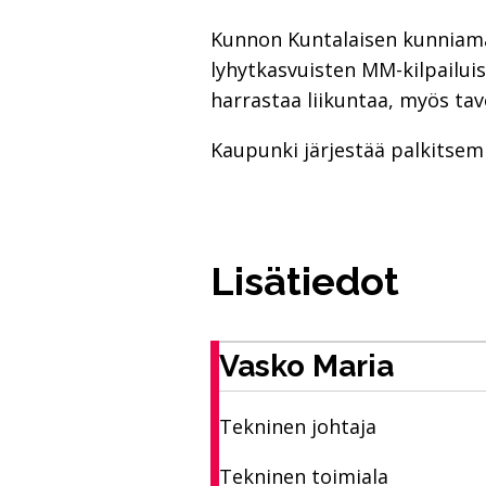
Kunnon Kuntalaisen kunniamain
lyhytkasvuisten MM-kilpailuis
harrastaa liikuntaa, myös tavo
Kaupunki järjestää palkitsem
Lisätiedot
Vasko Maria
Tekninen johtaja
Tekninen toimiala