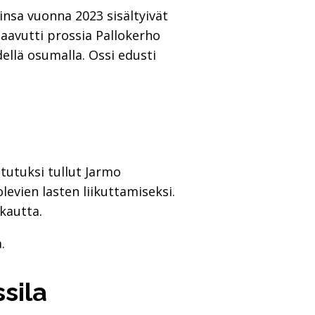
insa vuonna 2023 sisältyivät
saavutti prossia Pallokerho
ellä osumalla. Ossi edusti
tutuksi tullut Jarmo
evien lasten liikuttamiseksi.
kautta.
.
ssila