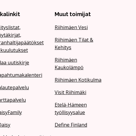
ikalinkit
Muut toimijat
ityslistat,
Riihimäen Vesi
ytäkirjat,
Riihimäen Tilat &
ranhaltijapäätökset
Kehitys
 kuulutukset
Riihimäen
laa uutiskirje
Kaukolämpö
apahtumakalenteri
Riihimäen Kotikulma
lautepalvelu
Visit Riihimäki
rttapalvelu
Etelä-Hämeen
isyFamily
työllisyysalue
Daisy
Define Finland