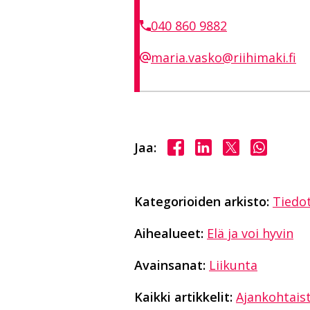
040 860 9882
maria.vasko@riihimaki.fi
Jaa Facebookissa
Jaa LinkedInissä
Jaa X:ssä
Jaa Wha
Jaa:
Kategorioiden arkisto:
Tiedo
Aihealueet:
Elä ja voi hyvin
Avainsanat:
Liikunta
Kaikki artikkelit:
Ajankohtais