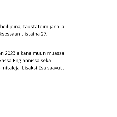
eilijoina, taustatoimijana ja
sessaan tiistaina 27.
den 2023 aikana muun muassa
kassa Englannissa sekä
italeja. Lisäksi Esa saavutti