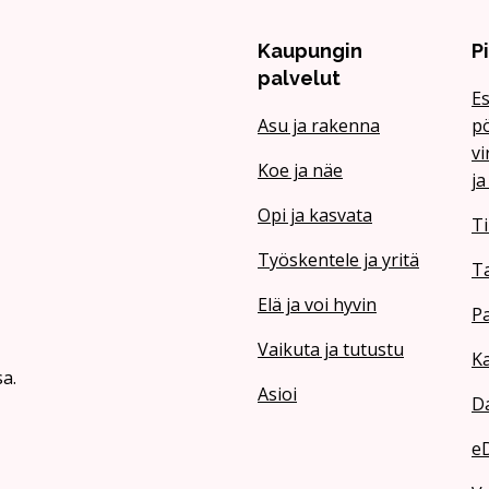
Kaupungin
P
palvelut
Es
Asu ja rakenna
pö
vi
Koe ja näe
ja
Opi ja kasvata
Ti
Työskentele ja yritä
T
Elä ja voi hyvin
Pa
Vaikuta ja tutustu
Ka
a.
Asioi
Da
e