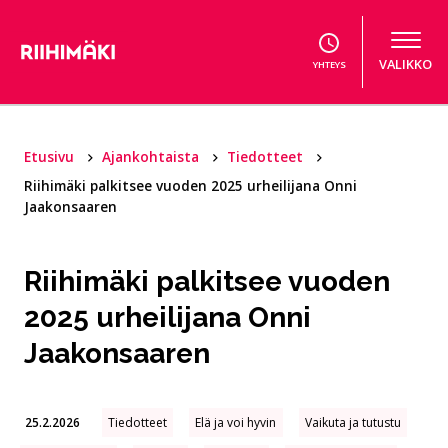
Hyppää sisältöön
VALIKKO
YHTEYS
Etusivu
Ajankohtaista
Tiedotteet
Riihimäki palkitsee vuoden 2025 urheilijana Onni
Jaakonsaaren
Riihimäki palkitsee vuoden
2025 urheilijana Onni
Jaakonsaaren
25.2.2026
Tiedotteet
Elä ja voi hyvin
Vaikuta ja tutustu