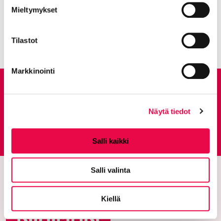
Tekninen toimiala
Mieltymykset
Kaikki artikkelit:
Ajankohtaista
Tilastot
Markkinointi
Anna palautetta
Näytä tiedot
Palautepalvelu
Siirtyy ulkoiselle sivust
Salli kaikki
Salli valinta
Kiellä