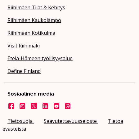
Riihimäen Tilat & Kehitys
Riihimäen Kaukolämpö
Riihimäen Kotikulma
Visit Riihimäki
Etelä-Hämeen työllisyysalue
Define Finland
Sosiaalinen media
Facebook
Instagram
X
LinkedIn
YouTube
Kaupunki WhatsApissa
Tietosuoja
Saavutettavuusseloste
Tietoa
evästeistä