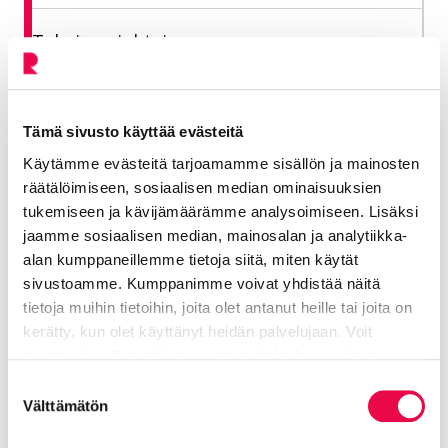
Tekninen johtaja
Tekninen toimiala
040 860 9882
Tämä sivusto käyttää evästeitä
Käytämme evästeitä tarjoamamme sisällön ja mainosten
maria.vasko@riihimaki.fi
räätälöimiseen, sosiaalisen median ominaisuuksien
tukemiseen ja kävijämäärämme analysoimiseen. Lisäksi
jaamme sosiaalisen median, mainosalan ja analytiikka-
alan kumppaneillemme tietoja siitä, miten käytät
Jaa Facebookissa
Jaa LinkedInissä
Jaa X:ssä
Jaa WhasAppissa
Jaa:
sivustoamme. Kumppanimme voivat yhdistää näitä
tietoja muihin tietoihin, joita olet antanut heille tai joita on
kerätty, kun olet käyttänyt heidän palvelujaan. Voit
Kategorioiden arkisto:
Tiedotteet
muuttaa hyväksyntääsi sivuston alalaidassa olevan
Tietoa evästeistä
linkin kautta.
Aihealueet:
Elä ja voi hyvin
,
Vaikuta ja tutustu
Suostumuksen
Välttämätön
valinta
Avainsanat:
Päätöksenteko
,
Liikunta
,
Palkinnot
,