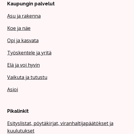
Kaupungin palvelut
Asu ja rakenna
Koe ja näe
Opi ja kasvata
Työskentele ja yritä
Elä ja voi hyvin
Vaikuta ja tutustu
Asioi
Pikalinkit
Esityslistat, pöytäkirjat, viranhaltijapäätökset ja
kuulutukset