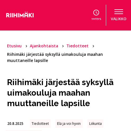
Hyppää sisältöön
VALIKKO
YHTEYS
Etusivu
Ajankohtaista
Tiedotteet
Riihimäki järjestää syksyllä uimakouluja maahan
muuttaneille lapsille
Riihimäki järjestää syksyllä
uimakouluja maahan
muuttaneille lapsille
20.8.2025
Tiedotteet
Elä ja voi hyvin
Liikunta