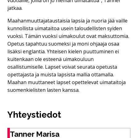
vuotiaille, joilla on jo hieman uimataitoa”, Tanner
jatkaa.
Maahanmuuttajataustaisia lapsia ja nuoria jää vaille
kunnollista uimataitoa usein taloudellisten syiden
vuoksi. Tämän vuoksi uimakoulut ovat maksuttomia.
Opetus tapahtuu suomeksi ja moni ohjaaja osaa
lisäksi englantia. Yhteisen kielen puuttuminen ei
kuitenkaan ole esteenä uimakouluun
osallistumiselle. Lapset voivat seurata opetusta
opettajasta ja muista lapsista mallia ottamalla.
Maahan muuttaneet lapset opettelevat uimataitoja
suomenkielisten lasten kanssa.
Yhteystiedot
Tanner Marisa