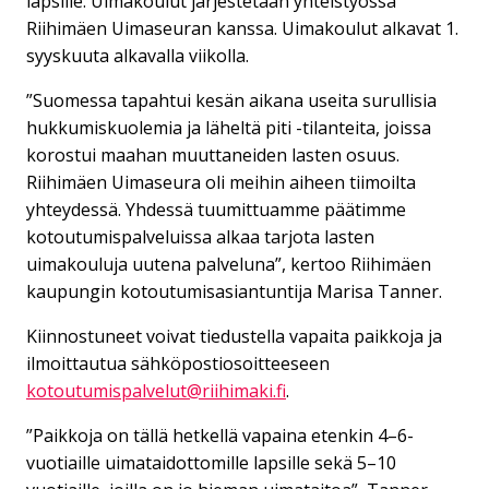
lapsille. Uimakoulut järjestetään yhteistyössä
Riihimäen Uimaseuran kanssa. Uimakoulut alkavat 1.
syyskuuta alkavalla viikolla.
”Suomessa tapahtui kesän aikana useita surullisia
hukkumiskuolemia ja läheltä piti -tilanteita, joissa
korostui maahan muuttaneiden lasten osuus.
Riihimäen Uimaseura oli meihin aiheen tiimoilta
yhteydessä. Yhdessä tuumittuamme päätimme
kotoutumispalveluissa alkaa tarjota lasten
uimakouluja uutena palveluna”, kertoo Riihimäen
kaupungin kotoutumisasiantuntija Marisa Tanner.
Kiinnostuneet voivat tiedustella vapaita paikkoja ja
ilmoittautua sähköpostiosoitteeseen
kotoutumispalvelut@riihimaki.fi
.
”Paikkoja on tällä hetkellä vapaina etenkin 4–6-
vuotiaille uimataidottomille lapsille sekä 5–10