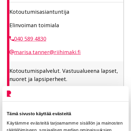
Kotoutumisasiantuntija
Elinvoiman toimiala
040 589 4830
marisa.tanner@riihimaki.fi
Kotoutumispalvelut. Vastuualueena lapset,
nuoret ja lapsiperheet.
Jaa Facebookissa
Jaa LinkedInissä
Jaa X:ssä
Jaa WhasAppissa
Jaa:
Tämä sivusto käyttää evästeitä
Käytämme evästeitä tarjoamamme sisällön ja mainosten
Kategorioiden arkisto:
Tiedotteet
räätälöimiseen, sosiaalisen median ominaisuuksien