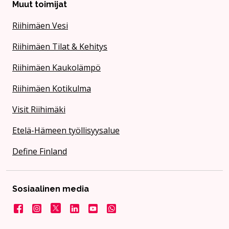
Muut toimijat
Riihimäen Vesi
Riihimäen Tilat & Kehitys
Riihimäen Kaukolämpö
Riihimäen Kotikulma
Visit Riihimäki
Etelä-Hämeen työllisyysalue
Define Finland
Sosiaalinen media
Facebook
Instagram
X
LinkedIn
YouTube
Kaupunki WhatsApissa