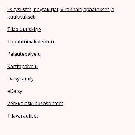
Esityslistat, pöytäkirjat, viranhaltijapäätökset ja
kuulutukset
Tilaa uutiskirje
Tapahtumakalenteri
Palautepalvelu
Karttapalvelu
DaisyFamily
eDaisy
Verkkolaskutusosoitteet
Tilavaraukset