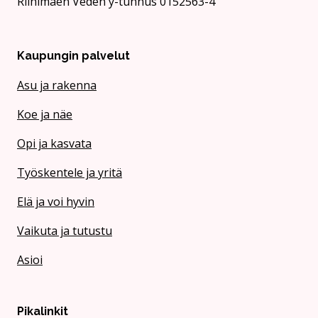
Riihimäen Veden y-tunnus 0152563-4
Kaupungin palvelut
Asu ja rakenna
Koe ja näe
Opi ja kasvata
Työskentele ja yritä
Elä ja voi hyvin
Vaikuta ja tutustu
Asioi
Pikalinkit