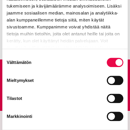
tukemiseen ja kävijämäärämme analysoimiseen. Lisäksi
Aihealueet:
Elä ja voi hyvin
jaamme sosiaalisen median, mainosalan ja analytiikka-
alan kumppaneillemme tietoja siitä, miten käytät
Avainsanat:
Liikunta
,
Kotoutumispalvelut
sivustoamme. Kumppanimme voivat yhdistää näitä
Kaikki artikkelit:
Ajankohtaista
tietoja muihin tietoihin, joita olet antanut heille tai joita on
kerätty, kun olet käyttänyt heidän palvelujaan. Voit
muuttaa hyväksyntääsi sivuston alalaidassa olevan
Tietoa evästeistä
linkin kautta.
Suostumuksen
Välttämätön
valinta
Anna palautetta
Mieltymykset
Palautepalvelu
Siirtyy ulkoiselle sivust
Tilastot
Markkinointi