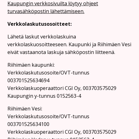
Kaupungin verkkosivuilta löytyy ohjeet
turvasähköpostin lähettämiseen.
Verkkolaskutusosoitteet:
Lähetä laskut verkkolaskuina
verkkolaskuosoitteeseen. Kaupunki ja Riihimäen Vesi
eivät vastaanota laskuja sähköpostin liitteenä.
Riihimäen kaupunki:
Verkkolaskutusosoite/OVT-tunnus
003701525634694
Verkkolaskuoperaattori CGI Oy, 003703575029
Kaupungin y-tunnus 0152563-4
Rii­hi­mäen Vesi:
Verkkolaskutusosoite/OVT-tunnus
003701525634100
Verkkolaskuoperaattori CGI Oy, 003703575029