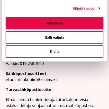
Näytä tiedot
Salli kaikki
Riihimäen kaupunki
Salli valinta
PL 125 (Eteläinen Asemakatu 2)
Kiellä
11101 Riihimäki
Vaihde: 019 758 4000
Sähköpostiosoitteet:
etunimi.sukunimi@riihimaki.fi
Turvasähköpostiosoite:
Ethän lähetä henkilötietoja tai arkaluonteisia
asiakastietoja suojaamattomassa sähköpostissa.