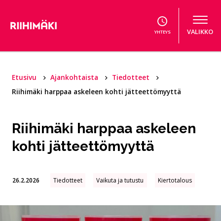
Hyppää sisältöön
VALIKKO
YHTEYS
Etusivu
Ajankohtaista
Tiedotteet
Riihimäki harppaa askeleen kohti jätteettömyyttä
Riihimäki harppaa askeleen
kohti jätteettömyyttä
26.2.2026
Tiedotteet
Vaikuta ja tutustu
Kiertotalous