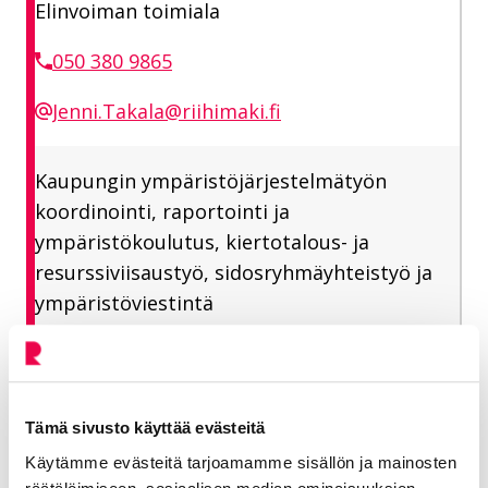
Elinvoiman toimiala
050 380 9865
Jenni.Takala@riihimaki.fi
Kaupungin ympäristöjärjestelmätyön
koordinointi, raportointi ja
ympäristökoulutus, kiertotalous- ja
resurssiviisaustyö, sidosryhmäyhteistyö ja
ympäristöviestintä
Jaa Facebookissa
Jaa LinkedInissä
Jaa X:ssä
Jaa WhasAppissa
Jaa:
Tämä sivusto käyttää evästeitä
Käytämme evästeitä tarjoamamme sisällön ja mainosten
Kategorioiden arkisto:
Tiedotteet