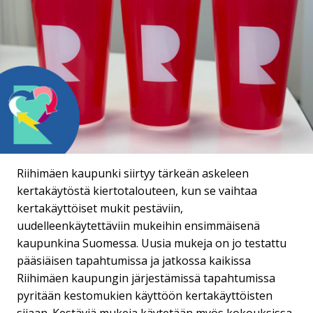
Riihimäen kaupunki siirtyy tärkeän askeleen
kertakäytöstä kiertotalouteen, kun se vaihtaa
kertakäyttöiset mukit pestäviin,
uudelleenkäytettäviin mukeihin ensimmäisenä
kaupunkina Suomessa. Uusia mukeja on jo testattu
pääsiäisen tapahtumissa ja jatkossa kaikissa
Riihimäen kaupungin järjestämissä tapahtumissa
pyritään kestomukien käyttöön kertakäyttöisten
sijaan. Kestäviä mukeja käytetään myös kokouksissa