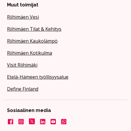
Muut toimijat
Riihimäen Vesi
Riihimäen Tilat & Kehitys
Riihimäen Kaukolämpö
Riihimäen Kotikulma
Visit Riihimäki
Etelä-Hämeen työllisyysalue
Define Finland
Sosiaalinen media
Facebook
Instagram
X
LinkedIn
YouTube
Kaupunki WhatsApissa