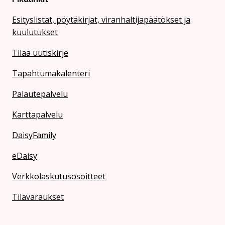
Esityslistat, pöytäkirjat, viranhaltijapäätökset ja
kuulutukset
Tilaa uutiskirje
Tapahtumakalenteri
Palautepalvelu
Karttapalvelu
DaisyFamily
eDaisy
Verkkolaskutusosoitteet
Tilavaraukset