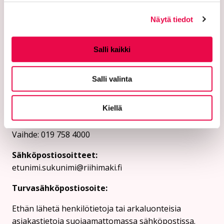
Näytä tiedot
Salli kaikki
Riihimäen kaupunki
Salli valinta
PL 125 (Eteläinen Asemakatu 2)
Kiellä
11101 Riihimäki
Vaihde: 019 758 4000
Sähköpostiosoitteet:
etunimi.sukunimi@riihimaki.fi
Turvasähköpostiosoite:
Ethän lähetä henkilötietoja tai arkaluonteisia
asiakastietoja suojaamattomassa sähköpostissa.