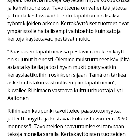
ja kahvihuoneissa. Tavoitteena on vähentää jätettä
ja tuoda kestävä vaihtoehto tapahtumien lisäksi
työntekijöiden arkeen. Kertakäyttöiset tuotteet ovat
ympäristölle haitallisempi vaihtoehto kuin satoja
kertoja käytettävät, pestävät mukit.
”Pääsiäisen tapahtumassa pestävien mukien käyttö
on sujunut hienosti. Olemme muistuttaneet kävijöitä
asiasta kylteillä ja tosi hyvin mukit päätyivätkin
keräyslaatikoihin roskiksen sijaan. Tämä on tärkeä
askel entistäkin vastuullisempiin tapahtumiin”,
kuvailee Riihimäen vastaava kulttuurituottaja Lyti
Aaltonen.
Riihimäen kaupunki tavoittelee päästöttömyyttä,
jätteettömyyttä ja kestävää kulutusta vuoteen 2050
mennessä. Tavoitteiden saavuttamiseksi tarvitaan
tekoja monella saralla. Kertakäyttöisten tuotteiden