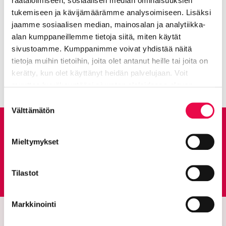
räätälöimiseen, sosiaalisen median ominaisuuksien
tukemiseen ja kävijämäärämme analysoimiseen. Lisäksi
Aihealueet:
Vaikuta ja tutustu
jaamme sosiaalisen median, mainosalan ja analytiikka-
alan kumppaneillemme tietoja siitä, miten käytät
Avainsanat:
Kiertotalous
sivustoamme. Kumppanimme voivat yhdistää näitä
Kaikki artikkelit:
Ajankohtaista
tietoja muihin tietoihin, joita olet antanut heille tai joita on
kerätty, kun olet käyttänyt heidän palvelujaan. Voit
muuttaa hyväksyntääsi sivuston alalaidassa olevan
Tietoa evästeistä
linkin kautta.
Suostumuksen
Välttämätön
valinta
Anna palautetta
Mieltymykset
Palautepalvelu
Tilastot
Siirtyy ulkoiselle sivust
Markkinointi