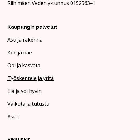
Riihimäen Veden y-tunnus 0152563-4
Kaupungin palvelut
Asu ja rakenna
Koe ja näe
Opi ja kasvata
Työskentele ja yritä
Elä ja voi hyvin
Vaikuta ja tutustu
Asioi
Pikalinkit