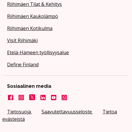
Riihimäen Tilat & Kehitys
Riihimäen Kaukolämpö
Riihimäen Kotikulma
Visit Riihimäki
Etelä-Hämeen työllisyysalue
Define Finland
Sosiaalinen media
Facebook
Instagram
X
LinkedIn
YouTube
Kaupunki WhatsApissa
Tietosuoja
Saavutettavuusseloste
Tietoa
evästeistä