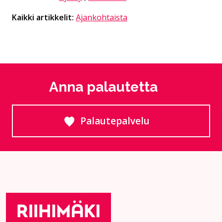
Kaikki artikkelit:
Ajankohtaista
Anna palautetta
Palautepalvelu
Siirtyy ulkoiselle sivust