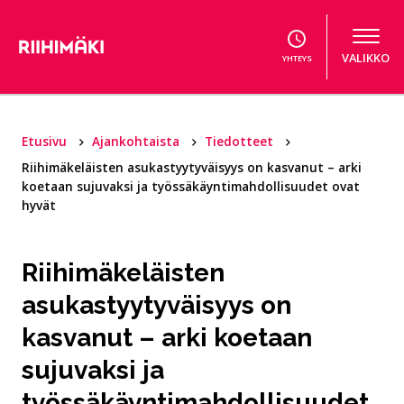
Hyppää sisältöön
VALIKKO
YHTEYS
Etusivu
Ajankohtaista
Tiedotteet
Riihimäkeläisten asukastyytyväisyys on kasvanut – arki
koetaan sujuvaksi ja työssäkäyntimahdollisuudet ovat
hyvät
Riihimäkeläisten
asukastyytyväisyys on
kasvanut – arki koetaan
sujuvaksi ja
työssäkäyntimahdollisuudet