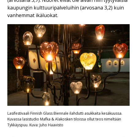
(arvosana 3,7). Nuoret eivät ole aivan niin tyytyväisiä
kaupungin kulttuuripalveluihin (arvosana 3,2) kuin
vanhemmat ikäluokat.
Lasifestivaali Finnish Glass Biennale ilahdutti asukkaita kesäkuussa.
Kuvassa lasistudio Mafka & Alakosken tiloissa ollut teos nimeltään
Tykkäyspuu. Kuva: Juho Haavisto