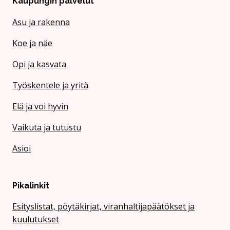
Kaupungin palvelut
Asu ja rakenna
Koe ja näe
Opi ja kasvata
Työskentele ja yritä
Elä ja voi hyvin
Vaikuta ja tutustu
Asioi
Pikalinkit
Esityslistat, pöytäkirjat, viranhaltijapäätökset ja
kuulutukset