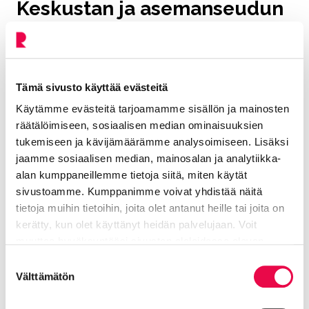
Keskustan ja asemanseudun
palveluihin toivotaan
parannusta
Tämä sivusto käyttää evästeitä
Väite, että Riihimäen asemanseutu ja keskusta
Käytämme evästeitä tarjoamamme sisällön ja mainosten
houkuttelevat viihtymään, sai kyselyn heikoimman
räätälöimiseen, sosiaalisen median ominaisuuksien
arvosanan (2,5). Tulokset paranivat hieman kahden
tukemiseen ja kävijämäärämme analysoimiseen. Lisäksi
vuoden takaisesta, mutta keskustan ja
jaamme sosiaalisen median, mainosalan ja analytiikka-
asemanseudun palveluihin toivotaan vielä
alan kumppaneillemme tietoja siitä, miten käytät
merkittävästi parannusta. Tyytymättömimpiä ovat
sivustoamme. Kumppanimme voivat yhdistää näitä
yrittäjät.
tietoja muihin tietoihin, joita olet antanut heille tai joita on
kerätty, kun olet käyttänyt heidän palvelujaan. Voit
Vartin kaupunki toteutuu
muuttaa hyväksyntääsi sivuston alalaidassa olevan
Tietoa evästeistä
linkin kautta.
Suostumuksen
Välttämätön
Kyselyn tulokset antavat tukea sille, että Riihimäen
valinta
kaupungin strategisella tavoitteella olla