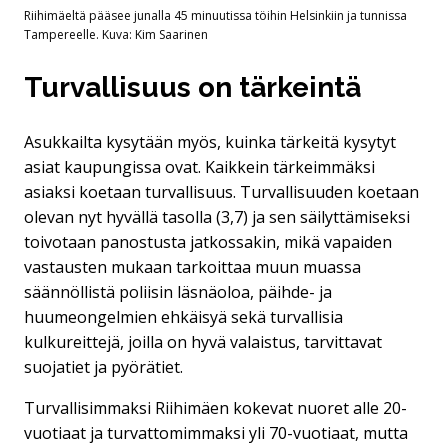
Riihimäeltä pääsee junalla 45 minuutissa töihin Helsinkiin ja tunnissa
Tampereelle. Kuva: Kim Saarinen
Turvallisuus on tärkeintä
Asukkailta kysytään myös, kuinka tärkeitä kysytyt
asiat kaupungissa ovat. Kaikkein tärkeimmäksi
asiaksi koetaan turvallisuus. Turvallisuuden koetaan
olevan nyt hyvällä tasolla (3,7) ja sen säilyttämiseksi
toivotaan panostusta jatkossakin, mikä vapaiden
vastausten mukaan tarkoittaa muun muassa
säännöllistä poliisin läsnäoloa, päihde- ja
huumeongelmien ehkäisyä sekä turvallisia
kulkureittejä, joilla on hyvä valaistus, tarvittavat
suojatiet ja pyörätiet.
Turvallisimmaksi Riihimäen kokevat nuoret alle 20-
vuotiaat ja turvattomimmaksi yli 70-vuotiaat, mutta