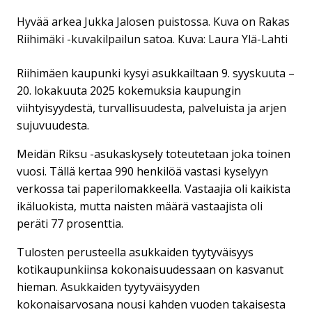
Hyvää arkea Jukka Jalosen puistossa. Kuva on Rakas
Riihimäki -kuvakilpailun satoa.
Kuva: Laura Ylä-Lahti
Riihimäen kaupunki kysyi asukkailtaan 9. syyskuuta –
20. lokakuuta 2025 kokemuksia kaupungin
viihtyisyydestä, turvallisuudesta, palveluista ja arjen
sujuvuudesta.
Meidän Riksu -asukaskysely toteutetaan joka toinen
vuosi. Tällä kertaa 990 henkilöä vastasi kyselyyn
verkossa tai paperilomakkeella. Vastaajia oli kaikista
ikäluokista, mutta naisten määrä vastaajista oli
peräti 77 prosenttia.
Tulosten perusteella asukkaiden tyytyväisyys
kotikaupunkiinsa kokonaisuudessaan on kasvanut
hieman. Asukkaiden tyytyväisyyden
kokonaisarvosana nousi kahden vuoden takaisesta