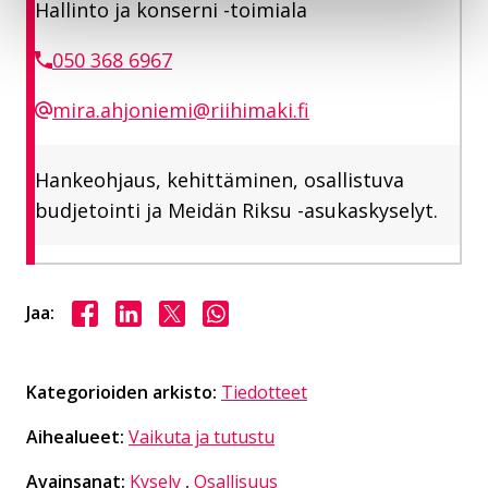
Hallinto ja konserni -toimiala
050 368 6967
mira.ahjoniemi@riihimaki.fi
Hankeohjaus, kehittäminen, osallistuva
budjetointi ja Meidän Riksu -asukaskyselyt.
Jaa Facebookissa
Jaa LinkedInissä
Jaa X:ssä
Jaa WhasAppissa
Jaa:
Kategorioiden arkisto:
Tiedotteet
Aihealueet:
Vaikuta ja tutustu
Avainsanat:
Kysely
,
Osallisuus