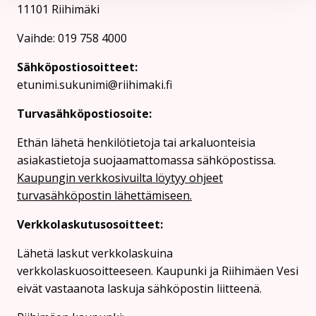
11101 Riihimäki
Vaihde: 019 758 4000
Sähköpostiosoitteet:
etunimi.sukunimi@riihimaki.fi
Turvasähköpostiosoite:
Ethän lähetä henkilötietoja tai arkaluonteisia
asiakastietoja suojaamattomassa sähköpostissa.
Kaupungin verkkosivuilta löytyy ohjeet
turvasähköpostin lähettämiseen.
Verkkolaskutusosoitteet:
Lähetä laskut verkkolaskuina
verkkolaskuosoitteeseen. Kaupunki ja Riihimäen Vesi
eivät vastaanota laskuja sähköpostin liitteenä.