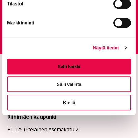
Tilastot
Anna palautetta
Markkinointi
Palautepalvelu
Siirtyy ulkoiselle sivust
Näytä tiedot
Salli kaikki
Salli valinta
Kiellä
Riihimäen kaupunki
PL 125 (Eteläinen Asemakatu 2)