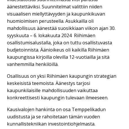
äänestettäviksi. Suunnitelmat valittiin niiden
visuaalisen miellyttävyyden ja kaupunkikuvan
huomioimisen perusteella. Asukkailla oli
mahdollisuus äänestää suosikkiaan viikon ajan 30.
syyskuuta – 6. lokakuuta 2024 Riihimäen
osallistumisalustalla, joka on tuttu osallistuvasta
budjetoinnista. Äänioikeus oli kaikilla Riihimäen
kaupungissa kirjoilla olevilla 12-vuotiailla ja sitä
vanhemmilla henkilöillä.
Osallisuus on yksi Riihimäen kaupungin strategian
keskeisistä teemoista. Äänestys tarjosi
kaupunkilaisille mahdollisuuden vaikuttaa
konkreettisesti kaupungin tulevaan ilmeeseen.
Kausivalojen hankinta on osa Temppelikadun
uudistusta ja se rahoitetaan tämän vuoden
kunnallistekniikan investointiohjelmasta.