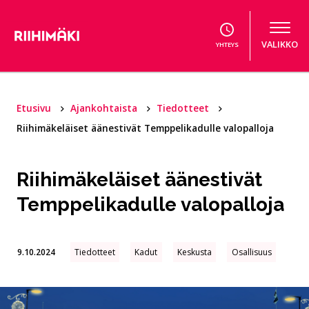
Hyppää sisältöön
VALIKKO
YHTEYS
Etusivu
Ajankohtaista
Tiedotteet
Riihimäkeläiset äänestivät Temppelikadulle valopalloja
Riihimäkeläiset äänestivät
Temppelikadulle valopalloja
9.10.2024
Tiedotteet
Kadut
Keskusta
Osallisuus