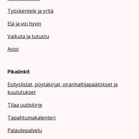
Työskentele ja yritä
Elä ja voi hyvin
Vaikuta ja tutustu
Asioi
Pikalinkit
Esityslistat, pöytäkirjat, viranhaltijapäätökset ja
kuulutukset
Tilaa uutiskirje
Tapahtumakalenteri
Palautepalvelu