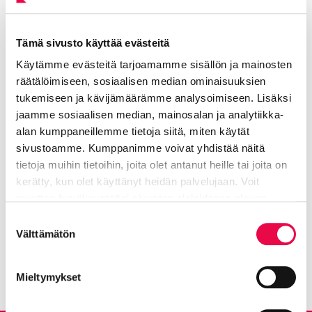
Suunnittelun ja toiminnanohjauksen
Tämä sivusto käyttää evästeitä
vastuualue Kaupunkiympäristön
Käytämme evästeitä tarjoamamme sisällön ja mainosten
suunnittelun palvelualue
räätälöimiseen, sosiaalisen median ominaisuuksien
tukemiseen ja kävijämäärämme analysoimiseen. Lisäksi
jaamme sosiaalisen median, mainosalan ja analytiikka-
alan kumppaneillemme tietoja siitä, miten käytät
Jaa Facebookissa
Jaa LinkedInissä
Jaa X:ssä
Jaa WhasAppissa
Jaa:
sivustoamme. Kumppanimme voivat yhdistää näitä
tietoja muihin tietoihin, joita olet antanut heille tai joita on
kerätty, kun olet käyttänyt heidän palvelujaan. Voit
Kategorioiden arkisto:
Tiedotteet
muuttaa hyväksyntääsi sivuston alalaidassa olevan
Tietoa evästeistä
linkin kautta.
Avainsanat:
Kadut
,
Keskusta
,
Osallisuus
Suostumuksen
Välttämätön
valinta
Kaikki artikkelit:
Ajankohtaista
Mieltymykset