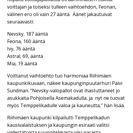
voittajan ja toiseksi tulleen vaihtoehdon, Feonan,
välinen ero oli vain 27 ääntä. Äänet jakautuivat
seuraavasti:
Nevsky, 187 ääntä
Feona, 160 ääntä
Ivy, 76 ääntä
Astral, 69, ääntä
Mia, 19 ääntä
Voittanut vaihtoehto tuo harmoniaa Riihimäen
kaupunkikuvaan, näkee kaupunginpuutarhuri Päivi
Sundman. ”Nevsky-valopallot ovat ihastuttaneet jo
asukkaita Pohjoisella Asemakadulla, ja nyt ne tuovat
myös Temppelikadulle valoa ja kauneutta,” hän lisää.
Riihimäen kaupunki kilpailutti Temppelikadun
kausivalaistuksen ja kaupungin esiraati valitsi
viidestätoista suunnitelmasta viisi parasta