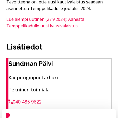
Tavoitteena on, että uusi kausivalaistus saadaan
asennettua Temppelikadulle jouluksi 2024.
Lue aiempi uutinen (27.9.2024): Äänestä
Temppelikadulle uusi kausivalaistus
Lisätiedot
Sundman Päivi
Kaupunginpuutarhuri
Tekninen toimiala
040 485 9622
paivi.sundman@riihimaki.fi