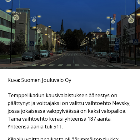
Kuva: Suomen Jouluvalo Oy
Temppelikadun kausivalaistuksen äänestys on
päättynyt ja voittajaksi on valittu vaihtoehto Nevsky,
jossa jokaisessa valopylväässä on kaksi valopalloa.
Tämä vaihtoehto keräsi yhteensä 187 ääntä.
Yhteensä ääniä tuli 511.
Kilpailu voittajapaikasta oli äärimmäisen tiukka: