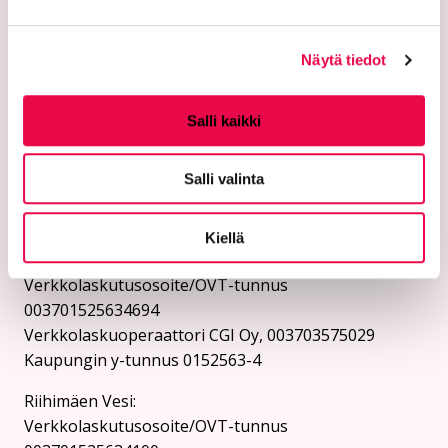
Ethän lähetä henkilötietoja tai arkaluonteisia
asiakastietoja suojaamattomassa sähköpostissa.
Kaupungin verkkosivuilta löytyy ohjeet
Näytä tiedot
turvasähköpostin lähettämiseen.
Salli kaikki
Verkkolaskutusosoitteet:
Lähetä laskut verkkolaskuina
Salli valinta
verkkolaskuosoitteeseen. Kaupunki ja Riihimäen Vesi
eivät vastaanota laskuja sähköpostin liitteenä.
Kiellä
Riihimäen kaupunki:
Verkkolaskutusosoite/OVT-tunnus
003701525634694
Verkkolaskuoperaattori CGI Oy, 003703575029
Kaupungin y-tunnus 0152563-4
Rii­hi­mäen Vesi:
Verkkolaskutusosoite/OVT-tunnus