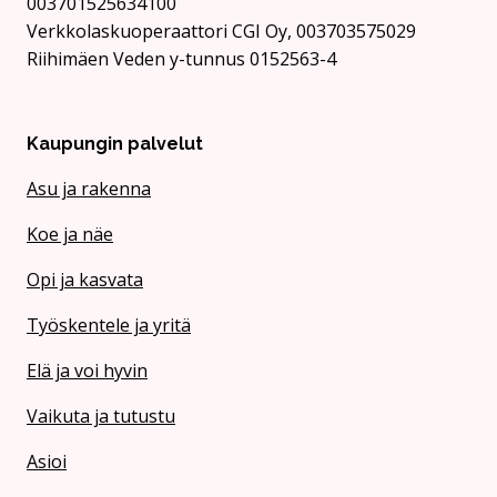
003701525634100
Verkkolaskuoperaattori CGI Oy, 003703575029
Riihimäen Veden y-tunnus 0152563-4
Kaupungin palvelut
Asu ja rakenna
Koe ja näe
Opi ja kasvata
Työskentele ja yritä
Elä ja voi hyvin
Vaikuta ja tutustu
Asioi