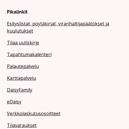
Pikalinkit
Esityslistat, pöytäkirjat, viranhaltijapäätökset ja
kuulutukset
Tilaa uutiskirje
Tapahtumakalenteri
Palautepalvelu
Karttapalvelu
DaisyFamily
eDaisy
Verkkolaskutusosoitteet
Tilavaraukset