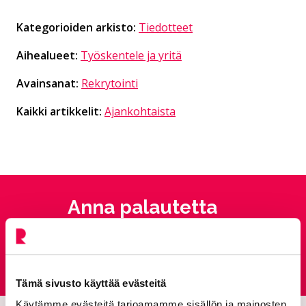
Kategorioiden arkisto:
Tiedotteet
Aihealueet:
Työskentele ja yritä
Avainsanat:
Rekrytointi
Kaikki artikkelit:
Ajankohtaista
Anna palautetta
Palautepalvelu
Siirtyy ulkoiselle sivust
Tämä sivusto käyttää evästeitä
Käytämme evästeitä tarjoamamme sisällön ja mainosten