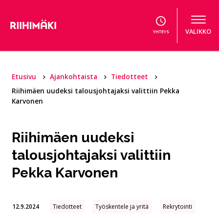
Hyppää sisältöön
VALIKKO
YHTEYS
Etusivu
Ajankohtaista
Tiedotteet
Riihimäen uudeksi talousjohtajaksi valittiin Pekka
Karvonen
Riihimäen uudeksi
talousjohtajaksi valittiin
Pekka Karvonen
12.9.2024
Tiedotteet
Työskentele ja yritä
Rekrytointi