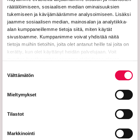
räätälöimiseen, sosiaalisen median ominaisuuksien
tukemiseen ja kävijämäärämme analysoimiseen. Lisäksi
jaamme sosiaalisen median, mainosalan ja analytiikka-
alan kumppaneillemme tietoja siitä, miten käytät
sivustoamme. Kumppanimme voivat yhdistää näitä
tietoja muihin tietoihin, joita olet antanut heille tai joita on
kerätty, kun olet käyttänyt heidän palvelujaan. Voit
Riihimäen kaupunki
muuttaa hyväksyntääsi sivuston alalaidassa olevan
Tietoa evästeistä
linkin kautta.
Suostumuksen
PL 125 (Eteläinen Asemakatu 2)
Välttämätön
valinta
11101 Riihimäki
Mieltymykset
Vaihde: 019 758 4000
Sähköpostiosoitteet:
Tilastot
etunimi.sukunimi@riihimaki.fi
Turvasähköpostiosoite:
Markkinointi