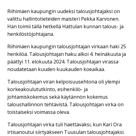
Riihimäen kaupungin uudeksi talousjohtajaksi on
valittu hallintotieteiden maisteri Pekka Karvonen.
Hän toimii tällä hetkellä Hattulan kunnan talous- ja
henkilöstöjohtajana.
Riihimäen kaupungin talousjohtajan virkaan haki 25
henkilöä. Talousjohtajan haku alkoi 4. heinäkuuta ja
päättyi 11. elokuuta 2024. Talousjohtajan virassa
noudatetaan kuuden kuukauden koeaikaa.
Talousjohtajan viran kelpoisuusehtona oli ylempi
korkeakoulututkinto, esihenkilö- ja
johtamiskokemus sekä käytännön kokemus
taloushallinnon tehtävistä. Talousjohtajan virka on
toistaiseksi voimassa oleva.
Talousjohtajan virka tuli haettavaksi, kun Kari Ora
irtisanoutui siirtyäkseen Tuusulan talousjohtajaksi.