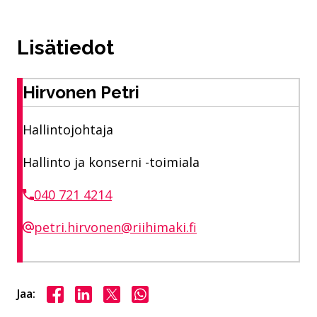
Lisätiedot
Hirvonen Petri
Hallintojohtaja
Hallinto ja konserni -toimiala
040 721 4214
petri.hirvonen@riihimaki.fi
Jaa Facebookissa
Jaa LinkedInissä
Jaa X:ssä
Jaa WhasAppissa
Jaa: