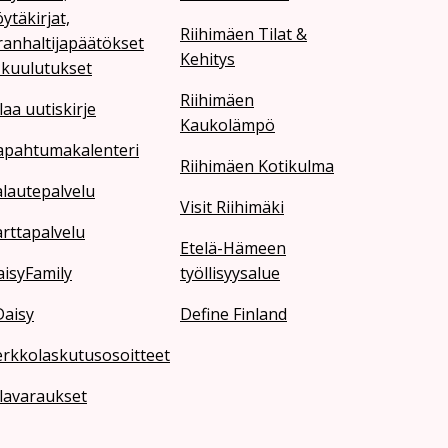
ytäkirjat,
Riihimäen Tilat &
ranhaltijapäätökset
Kehitys
 kuulutukset
Riihimäen
laa uutiskirje
Kaukolämpö
apahtumakalenteri
Riihimäen Kotikulma
lautepalvelu
Visit Riihimäki
rttapalvelu
Etelä-Hämeen
isyFamily
työllisyysalue
Daisy
Define Finland
erkkolaskutusosoitteet
lavaraukset