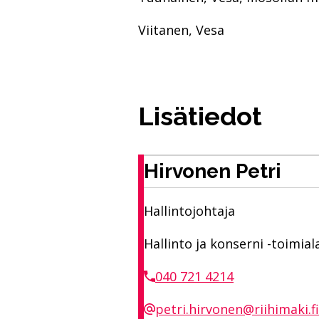
Viitanen, Vesa
Lisätiedot
Hirvonen Petri
Hallintojohtaja
Hallinto ja konserni -toimial
040 721 4214
petri.hirvonen@riihimaki.fi