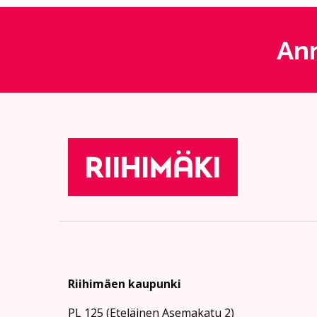
Ann
Riihimäen kaupunki
PL 125 (Eteläinen Asemakatu 2)