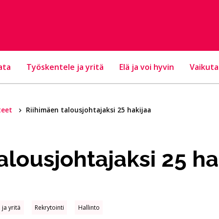
ata
Työskentele ja yritä
Elä ja voi hyvin
Vaikuta
teet
Riihimäen talousjohtajaksi 25 hakijaa
alousjohtajaksi 25 ha
ja yritä
Rekrytointi
Hallinto