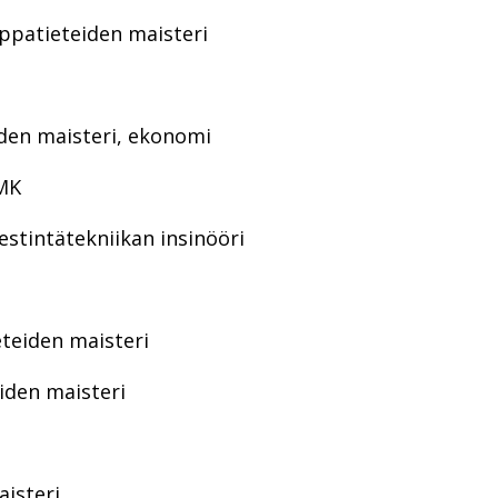
uppatieteiden maisteri
iden maisteri, ekonomi
AMK
iestintätekniikan insinööri
ieteiden maisteri
iden maisteri
aisteri