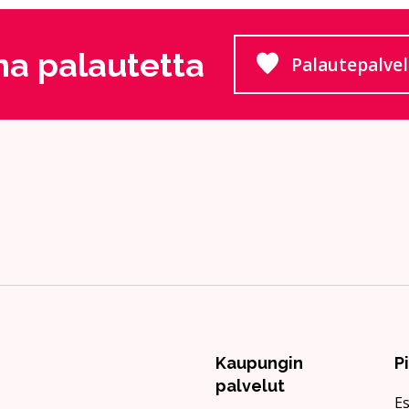
a palautetta
Palautepalve
Siirtyy
Kaupungin
P
palvelut
Es