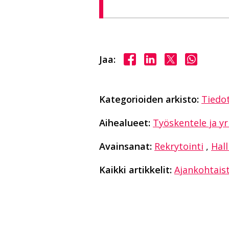
Jaa Facebookissa
Jaa LinkedInissä
Jaa X:ssä
Jaa Wha
Jaa:
Kategorioiden arkisto:
Tiedo
Aihealueet:
Työskentele ja yr
Avainsanat:
Rekrytointi
,
Hall
Kaikki artikkelit:
Ajankohtais