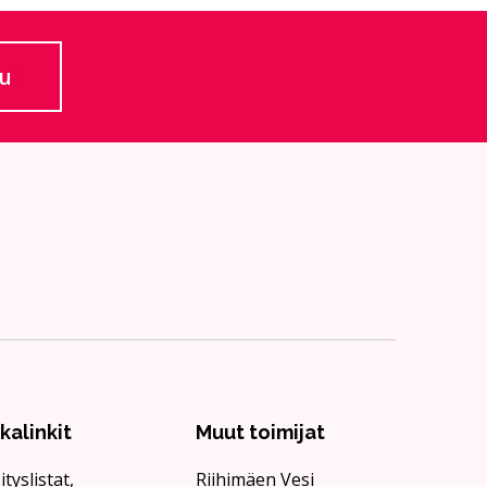
lu
 ulkoiselle sivustolle
ikalinkit
Muut toimijat
ityslistat,
Riihimäen Vesi