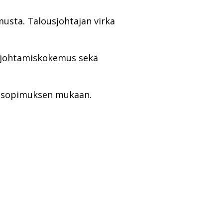
usta. Talousjohtajan virka
a johtamiskokemus sekä
kaa sopimuksen mukaan.