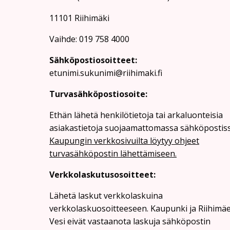
11101 Riihimäki
Vaihde: 019 758 4000
Sähköpostiosoitteet:
etunimi.sukunimi@riihimaki.fi
Turvasähköpostiosoite:
Ethän lähetä henkilötietoja tai arkaluonteisia
asiakastietoja suojaamattomassa sähköpostiss
Kaupungin verkkosivuilta löytyy ohjeet
turvasähköpostin lähettämiseen.
Verkkolaskutusosoitteet:
Lähetä laskut verkkolaskuina
verkkolaskuosoitteeseen. Kaupunki ja Riihimä
Vesi eivät vastaanota laskuja sähköpostin