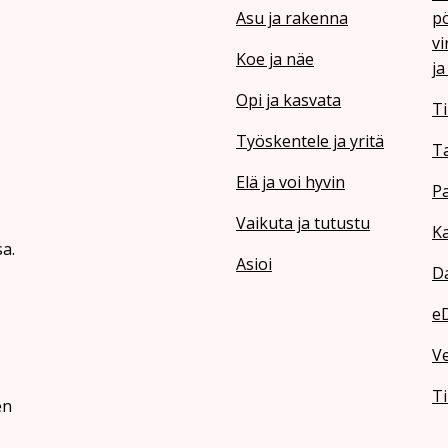
Asu ja rakenna
pö
vi
Koe ja näe
ja
Opi ja kasvata
Ti
Työskentele ja yritä
T
Elä ja voi hyvin
Pa
Vaikuta ja tutustu
Ka
a.
Asioi
Da
e
V
Ti
en