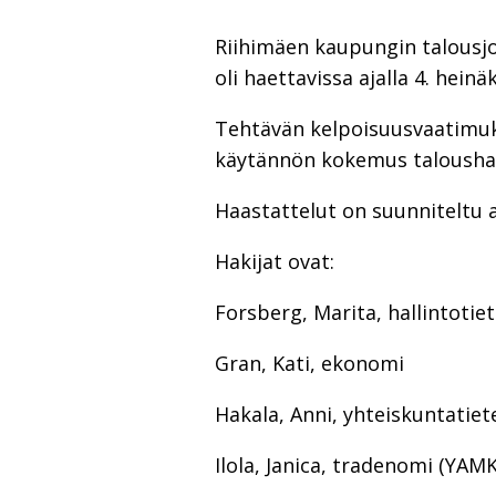
Riihimäen kaupungin talousjo
oli haettavissa ajalla 4. hein
Tehtävän kelpoisuusvaatimuk
käytännön kokemus taloushal
Haastattelut on suunniteltu a
Hakijat ovat:
Forsberg, Marita, hallintotie
Gran, Kati, ekonomi
Hakala, Anni, yhteiskuntatiet
Ilola, Janica, tradenomi (YAMK