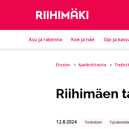
Hyppää sisältöön
Asu ja rakenna
Koe ja näe
Opi ja kasv
Etusivu
Ajankohtaista
Tiedot
Riihimäen t
12.8.2024
Tiedotteet
Työskentele 