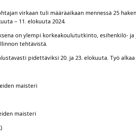
htajan virkaan tuli määräaikaan mennessä 25 hakem
äkuuta – 11. elokuuta 2024.
sena on ylempi korkeakoulututkinto, esihenkilö- j
linnon tehtävistä.
lustavasti pidettäviksi 20. ja 23. elokuuta. Työ al
teiden maisteri
eiden maisteri
)