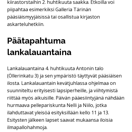
kiirastorstaihin 2. huhtikuuta saakka. Etkoilla voi
piipahtaa esimerkiksi Galleria Tärinän
pääsiäismyyjäisissä tai osallistua kirjaston
askarteluhetkiin.
Päätapahtuma
lankalauantaina
Lankalauantaina 4. huhtikuuta Antonin talo
(Öllerinkatu 3) ja sen ympäristö täyttyvät pääsiäisen
ilosta. Lankalauantain kevätjuhlassa ohjelmaa on
suunniteltu erityisesti lapsiperheille, ja viihtymistä
riittää myös aikuisille. Päivän pääesiintyjänä nähdään
hurmaava pellepariskunta Nelli ja Niilo, jotka
ilahduttavat yleisöä esityksillään kello 11 ja 13.
Esitysten jälkeen lapset saavat mukaansa iloisia
ilmapallohahmoja.