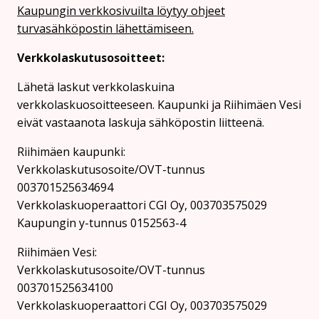
Kaupungin verkkosivuilta löytyy ohjeet
turvasähköpostin lähettämiseen.
Verkkolaskutusosoitteet:
Lähetä laskut verkkolaskuina
verkkolaskuosoitteeseen. Kaupunki ja Riihimäen Vesi
eivät vastaanota laskuja sähköpostin liitteenä.
Riihimäen kaupunki:
Verkkolaskutusosoite/OVT-tunnus
003701525634694
Verkkolaskuoperaattori CGI Oy, 003703575029
Kaupungin y-tunnus 0152563-4
Rii­hi­mäen Vesi:
Verkkolaskutusosoite/OVT-tunnus
003701525634100
Verkkolaskuoperaattori CGI Oy, 003703575029