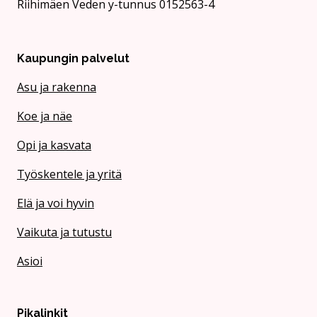
Riihimäen Veden y-tunnus 0152563-4
Kaupungin palvelut
Asu ja rakenna
Koe ja näe
Opi ja kasvata
Työskentele ja yritä
Elä ja voi hyvin
Vaikuta ja tutustu
Asioi
Pikalinkit