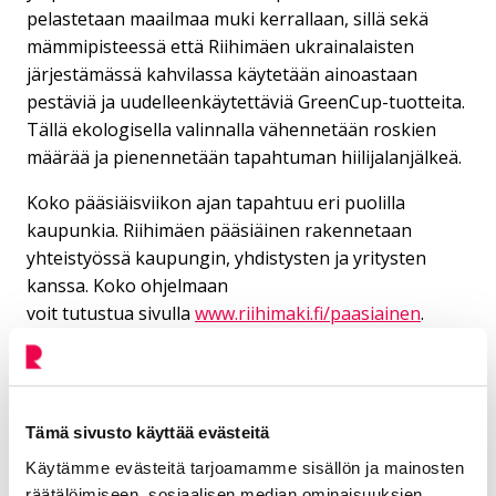
pelastetaan maailmaa muki kerrallaan, sillä sekä
mämmipisteessä että Riihimäen ukrainalaisten
järjestämässä kahvilassa käytetään ainoastaan
pestäviä ja uudelleenkäytettäviä GreenCup-tuotteita.
Tällä ekologisella valinnalla vähennetään roskien
määrää ja pienennetään tapahtuman hiilijalanjälkeä.
Koko pääsiäisviikon ajan tapahtuu eri puolilla
kaupunkia. Riihimäen pääsiäinen rakennetaan
yhteistyössä kaupungin, yhdistysten ja yritysten
kanssa. Koko ohjelmaan
voit tutustua sivulla
www.riihimaki.fi/paasiainen
.
Pääsiäisen päivittäiset ohjelmat julkaistaan
Riihimäen kulttuuri- ja tapahtumapalveluiden
somekanavissa
Facebookissa
ja
Instagramissa
Tämä sivusto käyttää evästeitä
sivulla/tilillä @riihimaenkulttuuripalvelut.
Käytämme evästeitä tarjoamamme sisällön ja mainosten
räätälöimiseen, sosiaalisen median ominaisuuksien