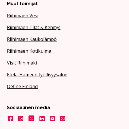
Muut toimijat
Riihimäen Vesi
Riihimäen Tilat & Kehitys
Riihimäen Kaukolämpö
Riihimäen Kotikulma
Visit Riihimäki
Etelä-Hämeen työllisyysalue
Define Finland
Sosiaalinen media
Facebook
Instagram
X
LinkedIn
YouTube
Kaupunki WhatsApissa