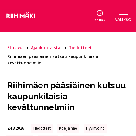
Hyppää sisältöön
VALIKKO
YHTEYS
Etusivu
Ajankohtaista
Tiedotteet
Riihimäen pääsiäinen kutsuu kaupunkilaisia
kevättunnelmiin
Riihimäen pääsiäinen kutsuu
kaupunkilaisia
kevättunnelmiin
24.3.2026
Tiedotteet
Koe ja näe
Hyvinvointi