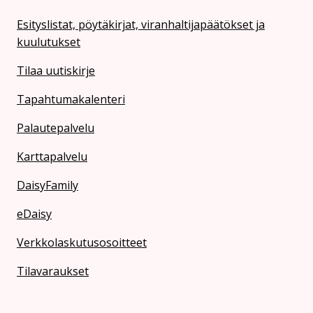
Esityslistat, pöytäkirjat, viranhaltijapäätökset ja
kuulutukset
Tilaa uutiskirje
Tapahtumakalenteri
Palautepalvelu
Karttapalvelu
DaisyFamily
eDaisy
Verkkolaskutusosoitteet
Tilavaraukset