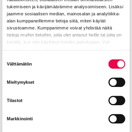
Pääsiäispyhät tuovat
tukemiseen ja kävijämäärämme analysoimiseen. Lisäksi
poikkeuksia
jaamme sosiaalisen median, mainosalan ja analytiikka-
alan kumppaneillemme tietoja siitä, miten käytät
paikallisliikenteeseen
sivustoamme. Kumppanimme voivat yhdistää näitä
tietoja muihin tietoihin, joita olet antanut heille tai joita on
Perjantaina 3. ja maanantaina 6. huhtikuuta ajetaan
kerätty, kun olet käyttänyt heidän palvelujaan. Voit
sunnuntailiikenteen mukaisesti eli ajossa ovat linja 1
muuttaa hyväksyntääsi sivuston alalaidassa olevan
ja kutsukyytipalvelu R-kyyti. Viikonloppuna ajetaan
Tietoa evästeistä
linkin kautta.
Suostumuksen
normaalein viikonlopun aikatauluin.
Välttämätön
valinta
Mieltymykset
Yhteystiedot
Tilastot
Seppo Minttu
Markkinointi
Kulttuurituottaja