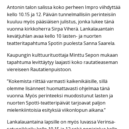
Antonin talon salissa koko perheen Impro viihdyttää
kello 10.15 ja 12. Päivän tunnelmallisiin perinteisiin
kuuluu myös pääsiäisen julistus, jonka lukee tänä
vuonna kirkkoherra Sirpa Viherä. Lankalauantain
kevätjuhlan avaa kello 10 lasten- ja nuorten
teatteritapahtuma Spotin puolesta Sanna Saarela.
Kaupungin kulttuurituottaja Minttu Sepon mukaan
tapahtuma levittäytyy laajasti koko rautatieaseman
viereiseen Rautatienpuistoon.
”Kokemista riittää varmasti kaikenikäisille, sillä
olemme lisänneet huomattavasti ohjelmaa tänä
vuonna. Myös perinteeksi muodostunut lasten ja
nuorten Spotti-teatteripäivät tarjoavat paljon
mielenkiintoisia esityksiä viikonlopun aikana.”
Lankalauantaina lapsille on myös luvassa Verinsa-
satuseikkailu kello 10.15 ja 12 sekä poniajelua kello