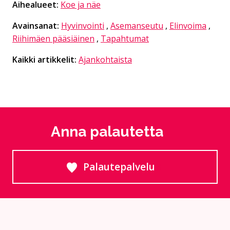
Aihealueet:
Koe ja näe
Avainsanat:
Hyvinvointi
,
Asemanseutu
,
Elinvoima
,
Riihimäen pääsiäinen
,
Tapahtumat
Kaikki artikkelit:
Ajankohtaista
Anna palautetta
Palautepalvelu
Siirtyy ulkoiselle sivust