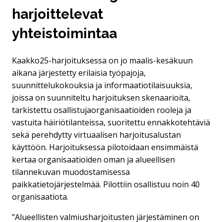
harjoittelevat
yhteistoimintaa
Kaakko25-harjoituksessa on jo maalis-kesäkuun
aikana järjestetty erilaisia työpajoja,
suunnittelukokouksia ja informaatiotilaisuuksia,
joissa on suunniteltu harjoituksen skenaarioita,
tarkistettu osallistujaorganisaatioiden rooleja ja
vastuita häiriötilanteissa, suoritettu ennakkotehtäviä
sekä perehdytty virtuaalisen harjoitusalustan
käyttöön. Harjoituksessa pilotoidaan ensimmäistä
kertaa organisaatioiden oman ja alueellisen
tilannekuvan muodostamisessa
paikkatietojärjestelmää. Pilottiin osallistuu noin 40
organisaatiota.
”Alueellisten valmiusharjoitusten järjestäminen on