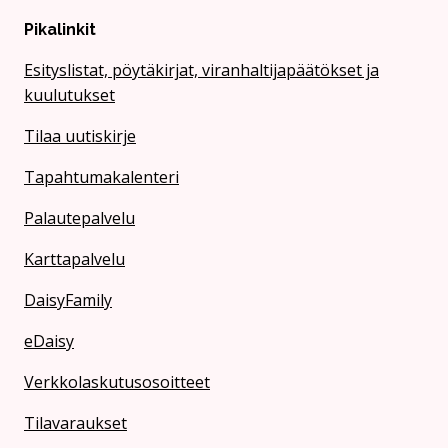
Pikalinkit
Esityslistat, pöytäkirjat, viranhaltijapäätökset ja
kuulutukset
Tilaa uutiskirje
Tapahtumakalenteri
Palautepalvelu
Karttapalvelu
DaisyFamily
eDaisy
Verkkolaskutusosoitteet
Tilavaraukset