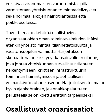
edistävää viranomaisten varautumista, joilla
varmistetaan yhteiskunnan toimintaedellytykset
sekä normaaliaikojen häiriötilanteissa että
poikkeusoloissa.
Tavoitteena on kehittää osallistuvien
organisaatioiden oman toimintavalmiuden lisäksi
etenkin yhteistoimintaa, tilannetietoisuutta ja
väestönsuojelun valmiutta. Harjoituksen
skenaariona on kiristynyt kansainvälinen tilanne,
joka johtaa yhteiskunnan turvallisuustilanteen
heikentymiseen, kriittisen infrastruktuurin
toiminnan häiriintymiseen ja sotilaallisen
voimankäytön uhan kasvuun. Harjoituksen teema on
hyvin ajankohtainen, ja ennakkopalautteen
perusteella se on koettu erittäin tarpeelliseksi.
Osallistuvat organisaatiot