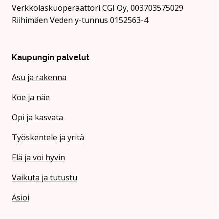
Verkkolaskuoperaattori CGI Oy, 003703575029
Riihimäen Veden y-tunnus 0152563-4
Kaupungin palvelut
Asu ja rakenna
Koe ja näe
Opi ja kasvata
Työskentele ja yritä
Elä ja voi hyvin
Vaikuta ja tutustu
Asioi