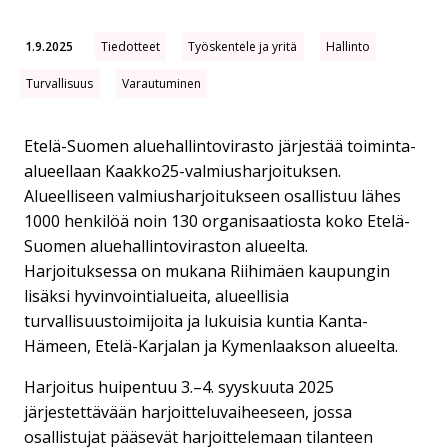
1.9.2025
Tiedotteet
Työskentele ja yritä
Hallinto
Turvallisuus
Varautuminen
Etelä-Suomen aluehallintovirasto järjestää toiminta-
alueellaan Kaakko25-valmiusharjoituksen.
Alueelliseen valmiusharjoitukseen osallistuu lähes
1000 henkilöä noin 130 organisaatiosta koko Etelä-
Suomen aluehallintoviraston alueelta.
Harjoituksessa on mukana Riihimäen kaupungin
lisäksi hyvinvointialueita, alueellisia
turvallisuustoimijoita ja lukuisia kuntia Kanta-
Hämeen, Etelä-Karjalan ja Kymenlaakson alueelta.
Harjoitus huipentuu 3.–4. syyskuuta 2025
järjestettävään harjoitteluvaiheeseen, jossa
osallistujat pääsevät harjoittelemaan tilanteen