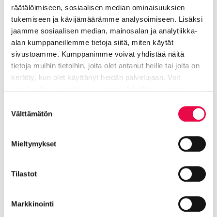
räätälöimiseen, sosiaalisen median ominaisuuksien
Saarinen Ari
tukemiseen ja kävijämäärämme analysoimiseen. Lisäksi
jaamme sosiaalisen median, mainosalan ja analytiikka-
Valmius- ja turvallisuuspäällikkö
alan kumppaneillemme tietoja siitä, miten käytät
sivustoamme. Kumppanimme voivat yhdistää näitä
Tekninen toimiala
tietoja muihin tietoihin, joita olet antanut heille tai joita on
kerätty, kun olet käyttänyt heidän palvelujaan. Voit
040 167 6248
muuttaa hyväksyntääsi sivuston alalaidassa olevan
Tietoa evästeistä
linkin kautta.
ari.saarinen@riihimaki.fi
Suostumuksen
Välttämätön
valinta
Kaupungin valmius- ja
Mieltymykset
turvallisuussuunnittelu
Tilastot
Jaa Facebookissa
Jaa LinkedInissä
Jaa X:ssä
Jaa WhasAppissa
Jaa:
Markkinointi