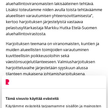
aluehallintoviranomaisten lakisääteinen tehtävä.
Lisäksi toteutamme niiden avulla toista tehtäväämme
alueellisen varautumisen yhteensovittamisesta”,
kertoo harjoituksen järjestelyistä vastaava
pelastusylitarkastaja Markku Hutka Etelä-Suomen
aluehallintovirastosta.
Harjoituksen teemana on viranomaisten, kuntien ja
muiden alueellisten toimijoiden varautuminen
kuvitteellisiin poikkeusoloihin sekä
väestönsuojelutilanteeseen. Valmiusharjoituksen
harjoitteluvaihe järjestetään syyskuun alussa
tilanteen mukaisena johtamisharjoituksena.
Valmiusharjoitus ei näy katukuvassa.
Yhteystiedot
Tämä sivusto käyttää evästeitä
Käytämme evästeitä tarjoamamme sisällön ja mainosten