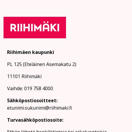
Riihimäen kaupunki
PL 125 (Eteläinen Asemakatu 2)
11101 Riihimäki
Vaihde: 019 758 4000
Sähköpostiosoitteet:
etunimi.sukunimi@riihimaki.fi
Turvasähköpostiosoite:
Ethän lähetä henkilötietoja tai arkaluonteisia