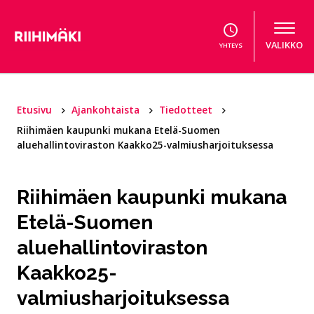
Hyppää sisältöön
VALIKKO
YHTEYS
Etusivu
Ajankohtaista
Tiedotteet
Riihimäen kaupunki mukana Etelä-Suomen
aluehallintoviraston Kaakko25-valmiusharjoituksessa
Riihimäen kaupunki mukana
Etelä-Suomen
aluehallintoviraston
Kaakko25-
valmiusharjoituksessa