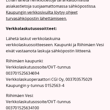
asiakastietoja suojaamattomassa sähköpostissa.
Kaupungin verkkosivuilta löytyy ohjeet
turvasähköpostin lähettämiseen.
Verkkolaskutusosoitteet:
Lähetä laskut verkkolaskuina
verkkolaskuosoitteeseen. Kaupunki ja Riihimäen Vesi
eivät vastaanota laskuja sähköpostin liitteenä.
Riihimäen kaupunki:
Verkkolaskutusosoite/OVT-tunnus
003701525634694
Verkkolaskuoperaattori CGI Oy, 003703575029
Kaupungin y-tunnus 0152563-4
Rii­hi­mäen Vesi:
Verkkolaskutusosoite/OVT-tunnus
003701525634100