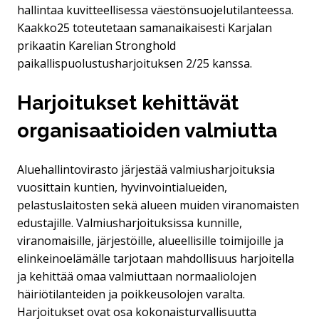
hallintaa kuvitteellisessa väestönsuojelutilanteessa.
Kaakko25 toteutetaan samanaikaisesti Karjalan
prikaatin Karelian Stronghold
paikallispuolustusharjoituksen 2/25 kanssa.
Harjoitukset kehittävät
organisaatioiden valmiutta
Aluehallintovirasto järjestää valmiusharjoituksia
vuosittain kuntien, hyvinvointialueiden,
pelastuslaitosten sekä alueen muiden viranomaisten
edustajille. Valmiusharjoituksissa kunnille,
viranomaisille, järjestöille, alueellisille toimijoille ja
elinkeinoelämälle tarjotaan mahdollisuus harjoitella
ja kehittää omaa valmiuttaan normaaliolojen
häiriötilanteiden ja poikkeusolojen varalta.
Harjoitukset ovat osa kokonaisturvallisuutta