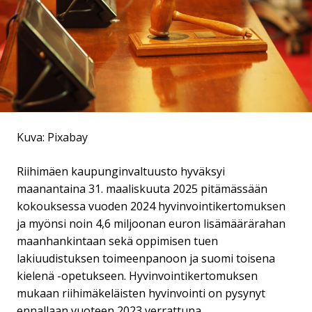
Kuva: Pixabay
Riihimäen kaupunginvaltuusto hyväksyi
maanantaina 31. maaliskuuta 2025 pitämässään
kokouksessa vuoden 2024 hyvinvointikertomuksen
ja myönsi noin 4,6 miljoonan euron lisämäärärahan
maanhankintaan sekä oppimisen tuen
lakiuudistuksen toimeenpanoon ja suomi toisena
kielenä -opetukseen. Hyvinvointikertomuksen
mukaan riihimäkeläisten hyvinvointi on pysynyt
ennallaan vuoteen 2023 verrattuna.