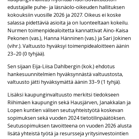
edustajalle puhe- ja läsnäolo-oikeuden hallituksen
kokouksiin vuosille 2026 ja 2027. Oikeus ei koske
salassa pidettäviä asioita ja on luonteeltaan kokeilu.
Nurmen toimenpidealoitetta kannattivat Aino-Kaisa
Pekonen (vas.), Hanna Hänninen (vas.) ja Sari Jokinen
(vihr.). Valtuusto hyväksyi toimenpidealoitteen äänin
23–20 (0 tyhjää).
Sen sijaan Eija-Liisa Dahlbergin (kok.) ehdotus
hankesuunnitelmien hyväksynnästä valtuustosta,
valtuusto jätti hyväksymättä äänin 33–9 (1 tyhjä).
Lisäksi kaupunginvaltuusto merkitsi tiedokseen
Riihimäen kaupungin sekä Hausjärven, Janakkalan ja
Lopen kuntien välisen seutuyhteistyötä koskevan
sopimuksen sekä vuoden 2024 tietotilinpäätöksen.
Seutusopimuksen tavoitteena on vuoden 2026 alusta
lisätä yhteistä työtä ja resursseja yritysinvestointien