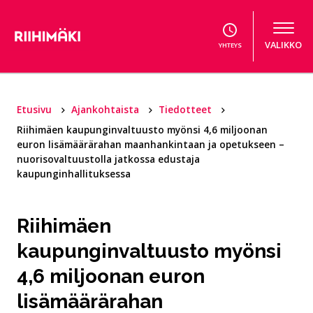
Hyppää sisältöön
VALIKKO
YHTEYS
Etusivu
Ajankohtaista
Tiedotteet
Riihimäen kaupunginvaltuusto myönsi 4,6 miljoonan
euron lisämäärärahan maanhankintaan ja opetukseen –
nuorisovaltuustolla jatkossa edustaja
kaupunginhallituksessa
Riihimäen
kaupunginvaltuusto myönsi
4,6 miljoonan euron
lisämäärärahan