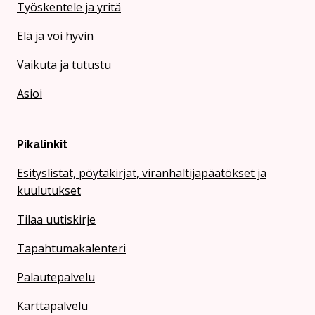
Työskentele ja yritä
Elä ja voi hyvin
Vaikuta ja tutustu
Asioi
Pikalinkit
Esityslistat, pöytäkirjat, viranhaltijapäätökset ja
kuulutukset
Tilaa uutiskirje
Tapahtumakalenteri
Palautepalvelu
Karttapalvelu