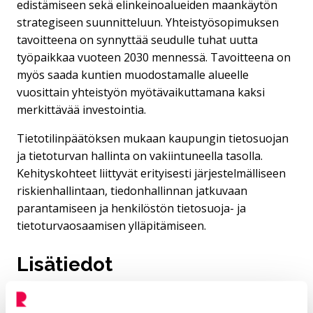
edistämiseen sekä elinkeinoalueiden maankäytön
strategiseen suunnitteluun. Yhteistyösopimuksen
tavoitteena on synnyttää seudulle tuhat uutta
työpaikkaa vuoteen 2030 mennessä. Tavoitteena on
myös saada kuntien muodostamalle alueelle
vuosittain yhteistyön myötävaikuttamana kaksi
merkittävää investointia.
Tietotilinpäätöksen mukaan kaupungin tietosuojan
ja tietoturvan hallinta on vakiintuneella tasolla.
Kehityskohteet liittyvät erityisesti järjestelmälliseen
riskienhallintaan, tiedonhallinnan jatkuvaan
parantamiseen ja henkilöstön tietosuoja- ja
tietoturvaosaamisen ylläpitämiseen.
Li­sä­tie­dot
Katso Riihimäen kaupunginvaltuuston kokouksia