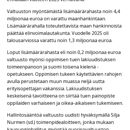
Valtuuston myöntämästä lisämäärärahasta noin 4,4
miljoonaa euroa on varattu maanhankintaan.
Lisämäärärahalla toteutettavista maan hankinnoista
päättää elinvoimalautakunta. Vuodelle 2025 oli
talousarviossa varattu noin 1,3 miljoonaa euroa.
Loput lisämäärärahasta eli noin 0,2 miljoonaa euroa
valtuusto myönsi oppimisen tuen lakiuudistuksen
toimeenpanoon ja suomi toisena kielenä -
opetukseen. Oppimisen tukeen käytettävien rahojen
avulla perustetaan muun muassa neljä uutta
erityisopettajan vakanssia. Lakiuudistuksen
keskeisenä tavoitteena on siirtää tuen painopiste
oppilaiden varhaiseen ja oikea-aikaiseen tukemiseen.
Hallintosääntöä valtuusto uudisti hyväksymällä Silja
Nurmen (sd.) toimenpidealoitteen, jonka mukaan
kaupunginhallitus myöntää nuorisovaltuuston