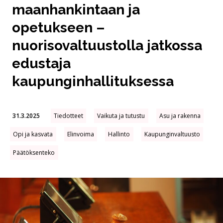
maanhankintaan ja
opetukseen –
nuorisovaltuustolla jatkossa
edustaja
kaupunginhallituksessa
31.3.2025
Tiedotteet
Vaikuta ja tutustu
Asu ja rakenna
Opi ja kasvata
Elinvoima
Hallinto
Kaupunginvaltuusto
Päätöksenteko