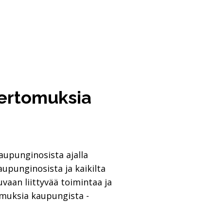
ertomuksia
aupunginosista ajalla
aupunginosista ja kaikilta
vaan liittyvää toimintaa ja
omuksia kaupungista -