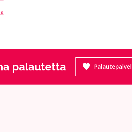
ta
a palautetta
Palautepalve
Siirtyy