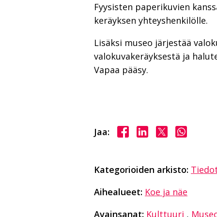
Fyysisten paperikuvien kans
keräyksen yhteyshenkilölle.
Lisäksi museo järjestää valok
valokuvakeräyksestä ja halut
Vapaa pääsy.
Jaa Facebookissa
Jaa LinkedInissä
Jaa X:ssä
Jaa Wha
Jaa:
Kategorioiden arkisto:
Tiedo
Aihealueet:
Koe ja näe
Avainsanat:
Kulttuuri
,
Muse