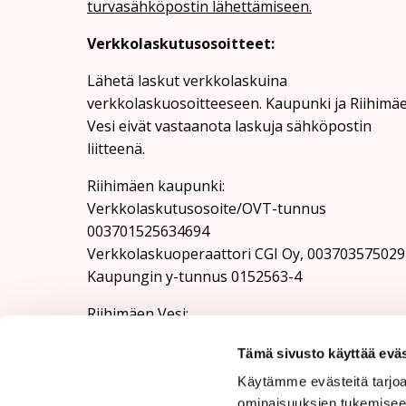
turvasähköpostin lähettämiseen.
Verkkolaskutusosoitteet:
Lähetä laskut verkkolaskuina
verkkolaskuosoitteeseen. Kaupunki ja Riihimä
Vesi eivät vastaanota laskuja sähköpostin
liitteenä.
Riihimäen kaupunki:
Verkkolaskutusosoite/OVT-tunnus
003701525634694
Verkkolaskuoperaattori CGI Oy, 003703575029
Kaupungin y-tunnus 0152563-4
Rii­hi­mäen Vesi:
Verkkolaskutusosoite/OVT-tunnus
Tämä sivusto käyttää eväs
003701525634100
Verkkolaskuoperaattori CGI Oy, 003703575029
Käytämme evästeitä tarjoa
Riihimäen Veden y-tunnus 0152563-4
ominaisuuksien tukemisee