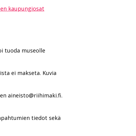
äen kaupungiosat
voi tuoda museolle
ista ei makseta. Kuvia
.
en aineisto@riihimaki.fi.
tapahtumien tiedot sekä