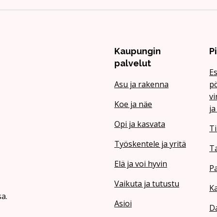
Kaupungin
P
palvelut
Es
Asu ja rakenna
pö
vi
Koe ja näe
ja
Opi ja kasvata
Ti
Työskentele ja yritä
T
Elä ja voi hyvin
Pa
Vaikuta ja tutustu
Ka
a.
Asioi
Da