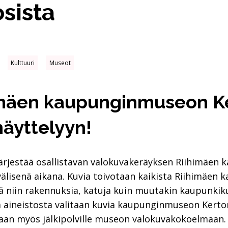
sista
Kulttuuri
Museot
himäen kaupunginmuseon K
äyttelyyn!
jestää osallistavan valokuvakeräyksen Riihimäen k
lisenä aikana. Kuvia toivotaan kaikista Riihimäen k
yä niin rakennuksia, katuja kuin muutakin kaupunkiku
ä aineistosta valitaan kuvia kaupunginmuseon Kert
etaan myös jälkipolville museon valokuvakokoelmaan.