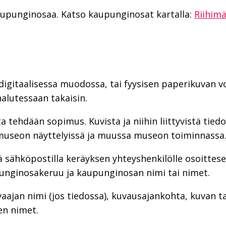
aupunginosaa. Katso kaupunginosat kartalla:
Riihim
 digitaalisessa muodossa, tai fyysisen paperikuvan 
halutessaan takaisin.
 tehdään sopimus. Kuvista ja niihin liittyvistä tiedo
 museon näyttelyissä ja muussa museon toiminnassa
ää sähköpostilla keräyksen yhteyshenkilölle osoittese
unginosakeruu ja kaupunginosan nimi tai nimet.
aajan nimi (jos tiedossa), kuvausajankohta, kuvan 
en nimet.