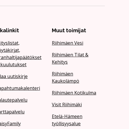
ikalinkit
Muut toimijat
ityslistat,
Riihimäen Vesi
ytäkirjat,
Riihimäen Tilat &
ranhaltijapäätökset
Kehitys
 kuulutukset
Riihimäen
laa uutiskirje
Kaukolämpö
apahtumakalenteri
Riihimäen Kotikulma
lautepalvelu
Visit Riihimäki
rttapalvelu
Etelä-Hämeen
isyFamily
työllisyysalue