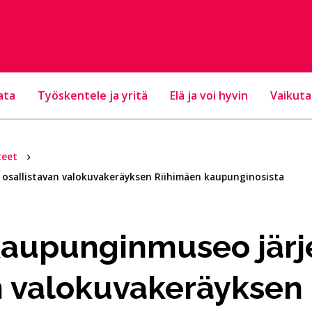
ata
Työskentele ja yritä
Elä ja voi hyvin
Vaikuta
teet
 osallistavan valokuvakeräyksen Riihimäen kaupunginosista
kaupunginmuseo järj
n valokuvakeräyksen