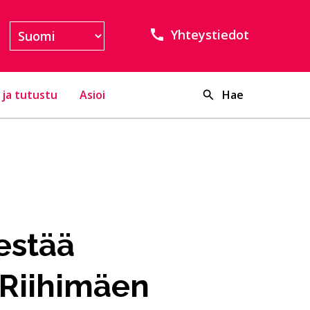
Yhteystiedot
 ja tutustu
Asioi
Hae
estää
 Riihimäen