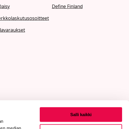
Daisy
Define Finland
erkkolaskutusosoitteet
lavaraukset
Salli kaikki
an
sen median,