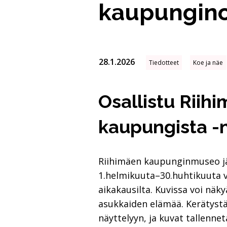
kaupungino
28.1.2026
Tiedotteet
Koe ja näe
Osallistu Rii
kaupungista -n
Riihimäen kaupunginmuseo jär
1.helmikuuta–30.huhtikuuta vä
aikakausilta. Kuvissa voi näk
asukkaiden elämää. Kerätyst
näyttelyyn, ja kuvat tallenn