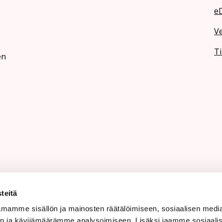
e
V
Ti
en
teitä
mamme sisällön ja mainosten räätälöimiseen, sosiaalisen medi
n ja kävijämäärämme analysoimiseen. Lisäksi jaamme sosiaali