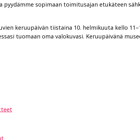
sa pyydämme sopimaan toimitusajan etukäteen sähkö
uvien keruupäivän tiistaina 10. helmikuuta kello 11–
essasi tuomaan oma valokuvasi. Keruupäivänä museoll
sAppissa
tteet
ot