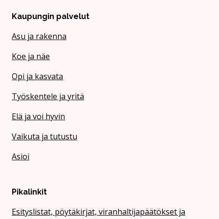
Kaupungin palvelut
Asu ja rakenna
Koe ja näe
Opi ja kasvata
Työskentele ja yritä
Elä ja voi hyvin
Vaikuta ja tutustu
Asioi
Pikalinkit
Esityslistat, pöytäkirjat, viranhaltijapäätökset ja