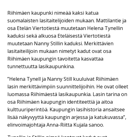
Riihimäen kaupunki nimeää kaksi katua
suomalaisten lasitaitelijoiden mukaan. Mattilantie ja
osa Etelän Viertotiestä muutetaan Helena Tynellin
kaduksi sekä alkuosa Eteläisestä Viertotiestä
muutetaan Nanny Stillin kaduksi. Merkittävien
lasitaiteilijoin mukaan nimetyt kadut ovat osa
Riihimäen kaupungin tavoitetta kasvattaa
tunnettuutta lasikaupunkina.
”Helena Tynell ja Nanny Still kuuluivat Riihimäen
lasin merkittävimpiin suunnittelijoihin. He ovat olleet
luomassa Riihimäestä lasikaupunkia. Lasin tarina on
osa Riihimäen kaupungin identiteettiä ja aitoa
kulttuuriperintöä. Kaupungin lasihistoria ansaitsee
lisää näkyvyyttä kaupungin arjessa ja katukuvassa”,
elinvoimajohtaja Anna-Riitta Kujala sanoo.