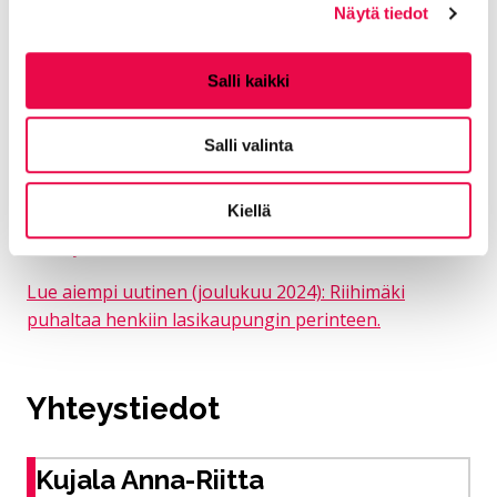
Näytä tiedot
Tutustu Riihimäen kaupungin viranhaltijapäätöksiin.
Tutustu Riihimäki lasikaupunki -sivuun.
Salli kaikki
Lue aiempi uutinen (elokuu 2025): Helena Tynellin ja
Nanny Stillin katujen nimeäminen
Salli valinta
elinvoimalautakuntaan.
Kiellä
Lue aiempi uutinen (huhtikuu 2025): Helena Tynell ja
Nanny Still saavat Riihimäeltä omat kadut.
Lue aiempi uutinen (joulukuu 2024): Riihimäki
puhaltaa henkiin lasikaupungin perinteen.
Yhteystiedot
Kujala Anna-Riitta