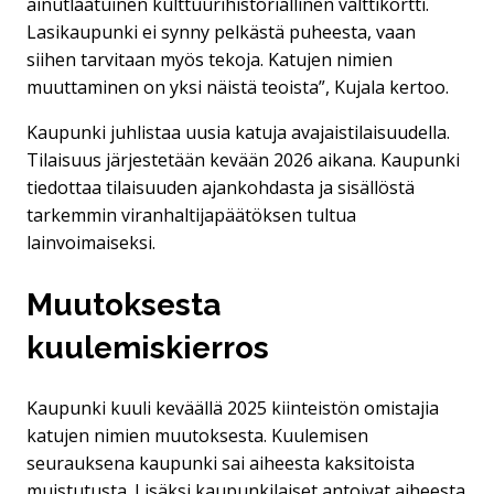
ainutlaatuinen kulttuurihistoriallinen valttikortti.
Lasikaupunki ei synny pelkästä puheesta, vaan
siihen tarvitaan myös tekoja. Katujen nimien
muuttaminen on yksi näistä teoista”, Kujala kertoo.
Kaupunki juhlistaa uusia katuja avajaistilaisuudella.
Tilaisuus järjestetään kevään 2026 aikana. Kaupunki
tiedottaa tilaisuuden ajankohdasta ja sisällöstä
tarkemmin viranhaltijapäätöksen tultua
lainvoimaiseksi.
Muutoksesta
kuulemiskierros
Kaupunki kuuli keväällä 2025 kiinteistön omistajia
katujen nimien muutoksesta. Kuulemisen
seurauksena kaupunki sai aiheesta kaksitoista
muistutusta. Lisäksi kaupunkilaiset antoivat aiheesta