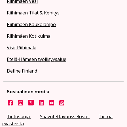
Riihimäen Vesi
Riihimäen Tilat & Kehitys
Riihimäen Kaukolämpö
Riihimäen Kotikulma
Visit Riihimäki
Etelä-Hämeen työllisyysalue
Define Finland
Sosiaalinen media
Facebook
Instagram
X
LinkedIn
YouTube
Kaupunki WhatsApissa
Tietosuoja
Saavutettavuusseloste
Tietoa
evästeistä