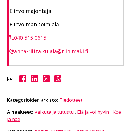
Elinvoimajohtaja
Elinvoiman toimiala
040 515 0615
anna-riitta.kujala@riihimaki.fi
Jaa Facebookissa
Jaa LinkedInissä
Jaa X:ssä
Jaa WhasAppissa
Jaa:
Kategorioiden arkisto:
Tiedotteet
Aihealueet:
Vaikuta ja tutustu
,
Elä ja voi hyvin
,
Koe
ja näe