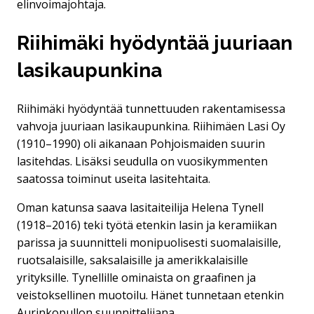
elinvoimajohtaja.
Riihimäki hyödyntää juuriaan
lasikaupunkina
Riihimäki hyödyntää tunnettuuden rakentamisessa
vahvoja juuriaan lasikaupunkina. Riihimäen Lasi Oy
(1910–1990) oli aikanaan Pohjoismaiden suurin
lasitehdas. Lisäksi seudulla on vuosikymmenten
saatossa toiminut useita lasitehtaita.
Oman katunsa saava lasitaiteilija Helena Tynell
(1918–2016) teki työtä etenkin lasin ja keramiikan
parissa ja suunnitteli monipuolisesti suomalaisille,
ruotsalaisille, saksalaisille ja amerikkalaisille
yrityksille. Tynellille ominaista on graafinen ja
veistoksellinen muotoilu. Hänet tunnetaan etenkin
Aurinkopullon suunnittelijana.