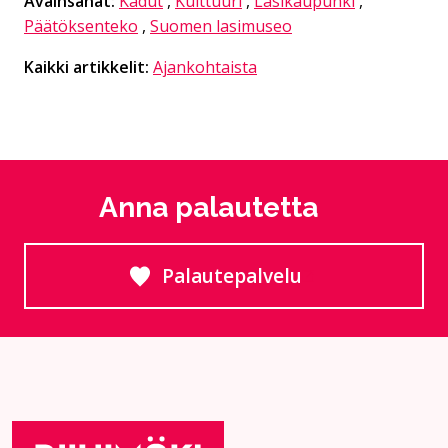
Avainsanat:
Kadut
,
Kulttuuri
,
Lasikaupunki
,
Päätöksenteko
,
Suomen lasimuseo
Kaikki artikkelit:
Ajankohtaista
Anna palautetta
Palautepalvelu
Siirtyy ulkoiselle sivust