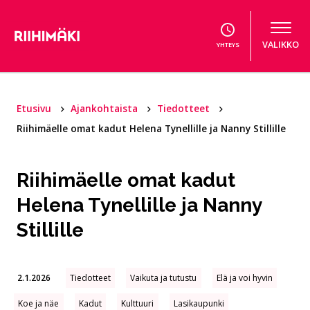
Hyppää sisältöön
VALIKKO
YHTEYS
Etusivu
Ajankohtaista
Tiedotteet
Riihimäelle omat kadut Helena Tynellille ja Nanny Stillille
Riihimäelle omat kadut
Helena Tynellille ja Nanny
Stillille
2.1.2026
Tiedotteet
Vaikuta ja tutustu
Elä ja voi hyvin
Koe ja näe
Kadut
Kulttuuri
Lasikaupunki