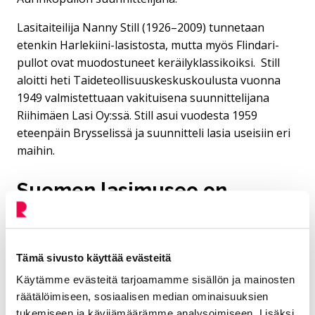
Lasitaiteilija Nanny Still (1926–2009) tunnetaan
etenkin Harlekiini-lasistosta, mutta myös Flindari-
pullot ovat muodostuneet keräilyklassikoiksi. Still
aloitti heti Taideteollisuuskeskuskoulusta vuonna
1949 valmistettuaan vakituisena suunnittelijana
Riihimäen Lasi Oy:ssä. Still asui vuodesta 1959
eteenpäin Brysselissä ja suunnitteli lasia useisiin eri
maihin.
Suomen lasimuseo on
Riihimäen suosituin
vierailukohde
Tämä sivusto käyttää evästeitä
Käytämme evästeitä tarjoamamme sisällön ja mainosten
Suomen lasimuseo avautui nykyisiin tiloihinsa
räätälöimiseen, sosiaalisen median ominaisuuksien
vuonna 1981. Museonäyttelyt suunnitteli
tukemiseen ja kävijämäärämme analysoimiseen. Lisäksi