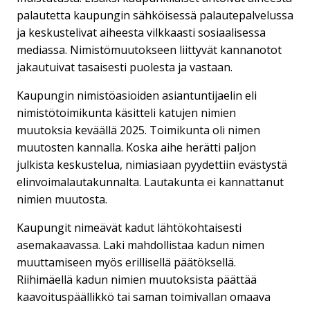
palautetta kaupungin sähköisessä palautepalvelussa
ja keskustelivat aiheesta vilkkaasti sosiaalisessa
mediassa. Nimistömuutokseen liittyvät kannanotot
jakautuivat tasaisesti puolesta ja vastaan.
Kaupungin nimistöasioiden asiantuntijaelin eli
nimistötoimikunta käsitteli katujen nimien
muutoksia keväällä 2025. Toimikunta oli nimen
muutosten kannalla. Koska aihe herätti paljon
julkista keskustelua, nimiasiaan pyydettiin evästystä
elinvoimalautakunnalta. Lautakunta ei kannattanut
nimien muutosta.
Kaupungit nimeävät kadut lähtökohtaisesti
asemakaavassa. Laki mahdollistaa kadun nimen
muuttamiseen myös erillisellä päätöksellä.
Riihimäellä kadun nimien muutoksista päättää
kaavoituspäällikkö tai saman toimivallan omaava