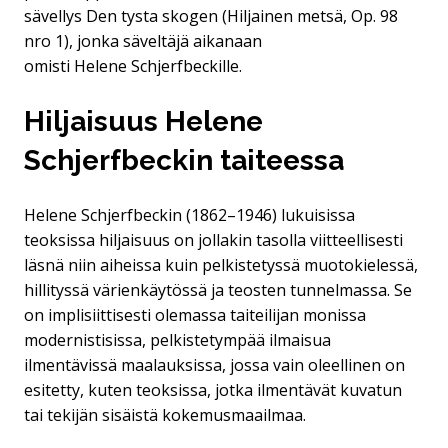
sävellys Den tysta skogen (Hiljainen metsä, Op. 98
nro 1), jonka säveltäjä aikanaan
omisti Helene Schjerfbeckille.
Hiljaisuus Helene
Schjerfbeckin taiteessa
Helene Schjerfbeckin (1862–1946) lukuisissa
teoksissa hiljaisuus on jollakin tasolla viitteellisesti
läsnä niin aiheissa kuin pelkistetyssä muotokielessä,
hillityssä värienkäytössä ja teosten tunnelmassa. Se
on implisiittisesti olemassa taiteilijan monissa
modernistisissa, pelkistetympää ilmaisua
ilmentävissä maalauksissa, jossa vain oleellinen on
esitetty, kuten teoksissa, jotka ilmentävät kuvatun
tai tekijän sisäistä kokemusmaailmaa.