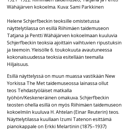
Wähäjärven kokoelma.
Kuva: Sami Parkkinen
Helene Schjerfbeckin teoksille omistetussa
näyttelytilassa on esillä Riihimäen taidemuseon
Tatjana ja Pentti Wähäjärven kokoelmaan kuuluvia
Schjerfbeckin teoksia ajoittain vaihtuvien ripustuksin
ja teemoin. Yleisölle 6. toukokuuta avautuneessa
kokonaisuudessa teoksia esitellään teemalla
Hiljaisuus.
Esillä näyttelyssä on muun muassa vastikään New
Yorkissa The Met taidemuseossa lainassa ollut
teos Tehdastyöläiset matkalla
työhön/Keskeneräinen omakuva. Schjerfbeckin
teosten ohella esillä on myös Riihimäen taidemuseon
kokoelmiin kuuluva H. Ahtelan (Einar Reuterin) teos.
Näyttelytilassa kuullaan Izumi Tatenon esittämä
pianokappale on Erkki Melartinin (1875–1937)