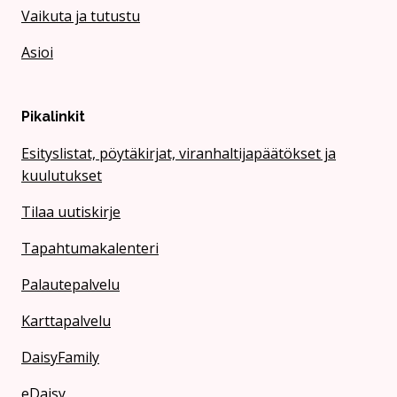
Vaikuta ja tutustu
Asioi
Pikalinkit
Esityslistat, pöytäkirjat, viranhaltijapäätökset ja
kuulutukset
Tilaa uutiskirje
Tapahtumakalenteri
Palautepalvelu
Karttapalvelu
DaisyFamily
eDaisy