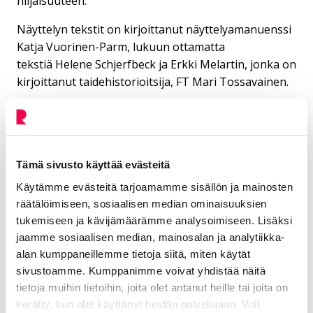
hiljaisuuteen.
Näyttelyn tekstit on kirjoittanut näyttelyamanuenssi
Katja Vuorinen-Parm, lukuun ottamatta
tekstiä Helene Schjerfbeck ja Erkki Melartin, jonka on
kirjoittanut taidehistorioitsija, FT Mari Tossavainen.
Luvassa myös näyttelyyn
liittyvää oheisohjelmaa
Tämä sivusto käyttää evästeitä
Näyttelyn yhteydessä tullaan järjestämään
Käytämme evästeitä tarjoamamme sisällön ja mainosten
yleisöopastuksia sekä myöhemmin myös luentoja ja
räätälöimiseen, sosiaalisen median ominaisuuksien
muuta ohjelmaa. Kuvataiteenpäivänä 10.7.2026
tukemiseen ja kävijämäärämme analysoimiseen. Lisäksi
jaamme sosiaalisen median, mainosalan ja analytiikka-
Riemu-museoissa järjestetään Helene Schjerfbeck -
alan kumppaneillemme tietoja siitä, miten käytät
monologi (käsikirjoitus ja Helenen rooli: Marika
sivustoamme. Kumppanimme voivat yhdistää näitä
Sampio-Utriainen).
tietoja muihin tietoihin, joita olet antanut heille tai joita on
kerätty, kun olet käyttänyt heidän palvelujaan. Voit