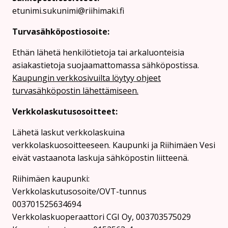
etunimi.sukunimi@riihimaki.fi
Turvasähköpostiosoite:
Ethän lähetä henkilötietoja tai arkaluonteisia
asiakastietoja suojaamattomassa sähköpostissa.
Kaupungin verkkosivuilta löytyy ohjeet
turvasähköpostin lähettämiseen.
Verkkolaskutusosoitteet:
Lähetä laskut verkkolaskuina
verkkolaskuosoitteeseen. Kaupunki ja Riihimäen Vesi
eivät vastaanota laskuja sähköpostin liitteenä.
Riihimäen kaupunki:
Verkkolaskutusosoite/OVT-tunnus
003701525634694
Verkkolaskuoperaattori CGI Oy, 003703575029