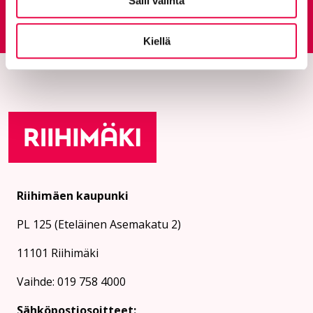
Salli valinta
Palautepalvelu
Siirtyy ulkoiselle sivust
Kiellä
Riihimäen kaupunki
PL 125 (Eteläinen Asemakatu 2)
11101 Riihimäki
Vaihde: 019 758 4000
Sähköpostiosoitteet: