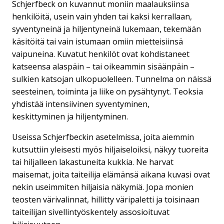
Schjerfbeck on kuvannut moniin maalauksiinsa
henkilöitä, usein vain yhden tai kaksi kerrallaan,
syventyneinä ja hiljentyneinä lukemaan, tekemään
käsitöitä tai vain istumaan omiin mietteisiinsä
vaipuneina. Kuvatut henkilöt ovat kohdistaneet
katseensa alaspäin – tai oikeammin sisäänpäin –
sulkien katsojan ulkopuolelleen. Tunnelma on näissä
seesteinen, toiminta ja liike on pysähtynyt. Teoksia
yhdistää intensiivinen syventyminen,
keskittyminen ja hiljentyminen.
Useissa Schjerfbeckin asetelmissa, joita aiemmin
kutsuttiin yleisesti myös hiljaiseloiksi, näkyy tuoreita
tai hiljalleen lakastuneita kukkia. Ne harvat
maisemat, joita taiteilija elämänsä aikana kuvasi ovat
nekin useimmiten hiljaisia näkymiä. Jopa monien
teosten värivalinnat, hillitty väripaletti ja toisinaan
taiteilijan sivellintyöskentely assosioituvat