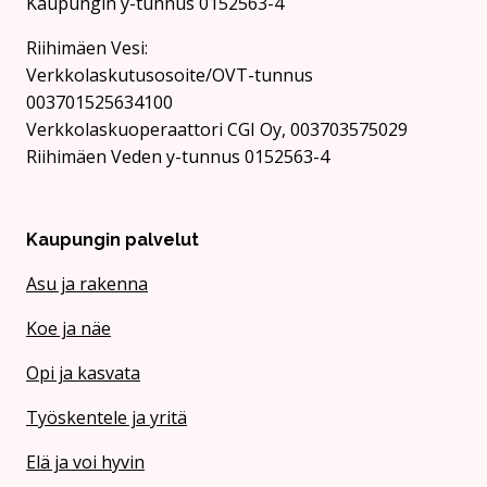
Kaupungin y-tunnus 0152563-4
Rii­hi­mäen Vesi:
Verkkolaskutusosoite/OVT-tunnus
003701525634100
Verkkolaskuoperaattori CGI Oy, 003703575029
Riihimäen Veden y-tunnus 0152563-4
Kaupungin palvelut
Asu ja rakenna
Koe ja näe
Opi ja kasvata
Työskentele ja yritä
Elä ja voi hyvin