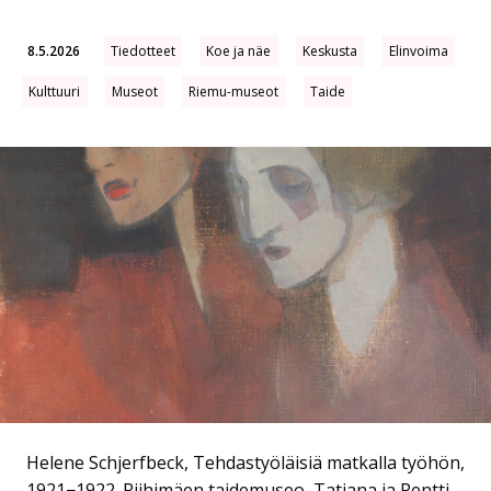
8.5.2026
Tiedotteet
Koe ja näe
Keskusta
Elinvoima
Kulttuuri
Museot
Riemu-museot
Taide
Helene Schjerfbeck, Tehdastyöläisiä matkalla työhön,
1921−1922. Riihimäen taidemuseo, Tatjana ja Pentti