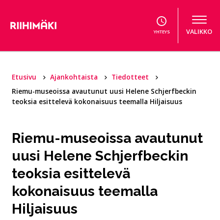
Hyppää sisältöön
VALIKKO
YHTEYS
Etusivu
Ajankohtaista
Tiedotteet
Riemu-museoissa avautunut uusi Helene Schjerfbeckin
teoksia esittelevä kokonaisuus teemalla Hiljaisuus
Riemu-museoissa avautunut
uusi Helene Schjerfbeckin
teoksia esittelevä
kokonaisuus teemalla
Hiljaisuus