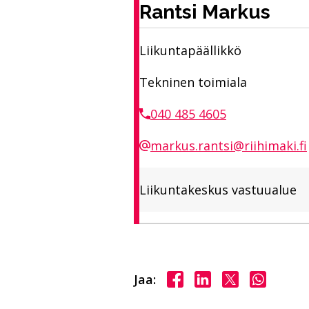
Rantsi Markus
Liikuntapäällikkö
Tekninen toimiala
040 485 4605
markus.rantsi@riihimaki.fi
Liikuntakeskus vastuualue
Jaa Facebookissa
Jaa LinkedInissä
Jaa X:ssä
Jaa Wha
Jaa: