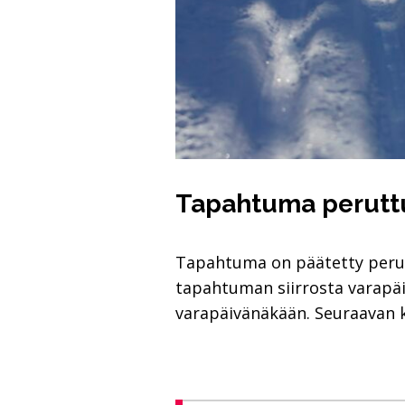
Tapahtuma peruttu
Tapahtuma on päätetty perua 
tapahtuman siirrosta varapäi
varapäivänäkään. Seuraavan k