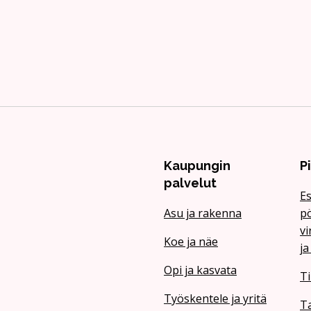
Kaupungin
P
palvelut
Es
Asu ja rakenna
pö
vi
Koe ja näe
ja
Opi ja kasvata
Ti
Työskentele ja yritä
T