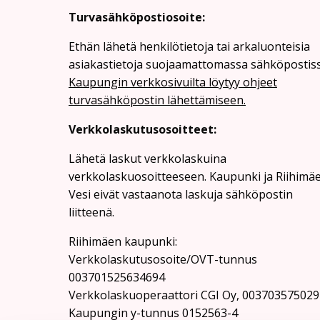
Turvasähköpostiosoite:
Ethän lähetä henkilötietoja tai arkaluonteisia
asiakastietoja suojaamattomassa sähköpostiss
Kaupungin verkkosivuilta löytyy ohjeet
turvasähköpostin lähettämiseen.
Verkkolaskutusosoitteet:
Lähetä laskut verkkolaskuina
verkkolaskuosoitteeseen. Kaupunki ja Riihimä
Vesi eivät vastaanota laskuja sähköpostin
liitteenä.
Riihimäen kaupunki:
Verkkolaskutusosoite/OVT-tunnus
003701525634694
Verkkolaskuoperaattori CGI Oy, 003703575029
Kaupungin y-tunnus 0152563-4