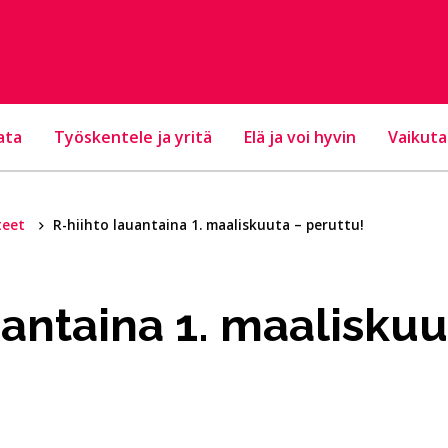
ata
Työskentele ja yritä
Elä ja voi hyvin
Vaikuta
teet
R-hiihto lauantaina 1. maaliskuuta – peruttu!
uantaina 1. maaliskuu