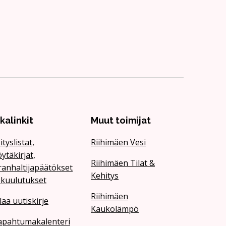
ikalinkit
Muut toimijat
ityslistat,
Riihimäen Vesi
ytäkirjat,
Riihimäen Tilat &
ranhaltijapäätökset
Kehitys
 kuulutukset
Riihimäen
laa uutiskirje
Kaukolämpö
apahtumakalenteri