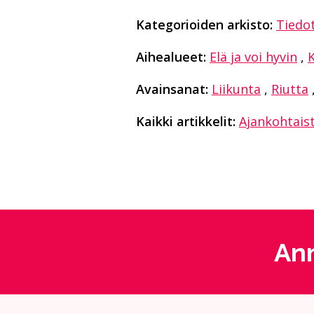
Kategorioiden arkisto:
Tiedo
Aihealueet:
Elä ja voi hyvin
,
K
Avainsanat:
Liikunta
,
Riutta
Kaikki artikkelit:
Ajankohtais
Ann