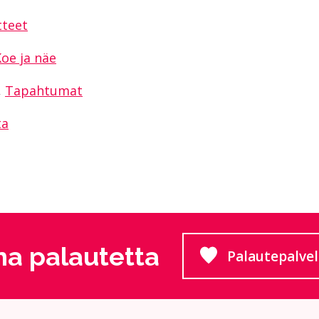
tteet
oe ja näe
,
Tapahtumat
ta
a palautetta
Palautepalve
Siirtyy