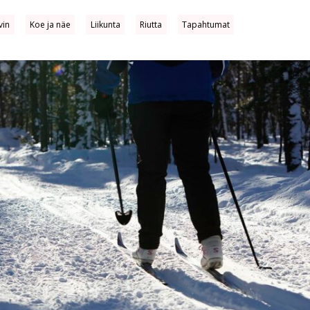
vin
Koe ja näe
Liikunta
Riutta
Tapahtumat