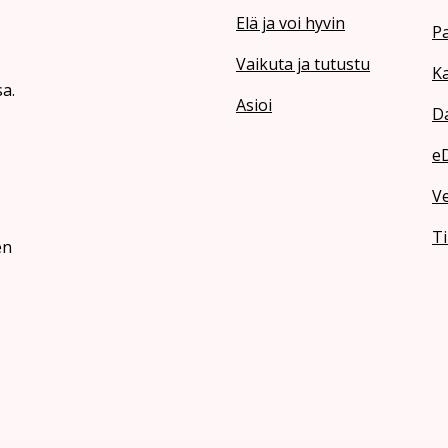
Elä ja voi hyvin
Pa
Vaikuta ja tutustu
Ka
a.
Asioi
Da
e
V
Ti
en