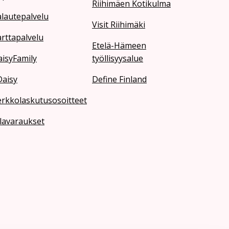
Riihimäen Kotikulma
lautepalvelu
Visit Riihimäki
rttapalvelu
Etelä-Hämeen
isyFamily
työllisyysalue
Daisy
Define Finland
erkkolaskutusosoitteet
lavaraukset