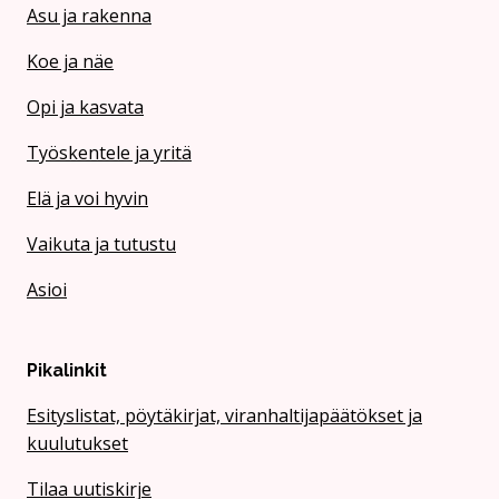
Asu ja rakenna
Koe ja näe
Opi ja kasvata
Työskentele ja yritä
Elä ja voi hyvin
Vaikuta ja tutustu
Asioi
Pikalinkit
Esityslistat, pöytäkirjat, viranhaltijapäätökset ja
kuulutukset
Tilaa uutiskirje