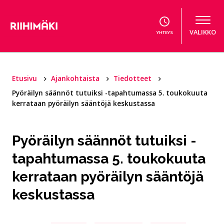
Hyppää sisältöön
VALIKKO
YHTEYS
Etusivu
Ajankohtaista
Tiedotteet
Pyöräilyn säännöt tutuiksi -tapahtumassa 5. toukokuuta
kerrataan pyöräilyn sääntöjä keskustassa
Pyöräilyn säännöt tutuiksi -
tapahtumassa 5. toukokuuta
kerrataan pyöräilyn sääntöjä
keskustassa