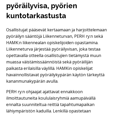
pyöräilyvisa, pyörien
kuntotarkastusta
Osallistujat pääsevät kertaamaan ja harjoittelemaan
pyöräilyn sääntöjä Liikenneturvan, PERH ry:n sekä
HAMK:n liikennealan opiskelijoiden opastamina.
Liikenneturva järjestää pyöräilyvisan, joka testaa
opettavalla otteella osallistujien tietämystä muun
muassa väistämissäännöistä sekä pyöräilijän
paikasta erilaisilla väylillä. HAMKin opiskelijat
havainnollistavat pyöräilykypärän käytön tärkeyttä
kananmunakypärän avulla.
PERH ry:n ohjaajat ajattavat ennakkoon
ilmoittautuneita koululaisryhmiä aamupäivällä
ennalta suunniteltua reittiä tapahtumapaikan
lähiympäristön kaduilla. Lenkillä opastetaan