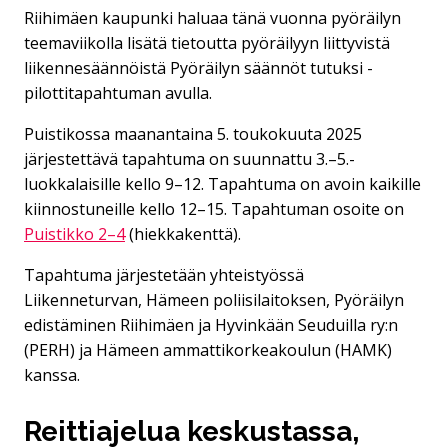
Riihimäen kaupunki haluaa tänä vuonna pyöräilyn
teemaviikolla lisätä tietoutta pyöräilyyn liittyvistä
liikennesäännöistä Pyöräilyn säännöt tutuksi -
pilottitapahtuman avulla.
Puistikossa maanantaina 5. toukokuuta 2025
järjestettävä tapahtuma on suunnattu 3.–5.-
luokkalaisille kello 9–12. Tapahtuma on avoin kaikille
kiinnostuneille kello 12–15.​ Tapahtuman osoite on
Puistikko 2–4
(hiekkakenttä).
Tapahtuma järjestetään yhteistyössä
Liikenneturvan, Hämeen poliisilaitoksen, Pyöräilyn
edistäminen Riihimäen ja Hyvinkään Seuduilla ry:n
(PERH) ja Hämeen ammattikorkeakoulun (HAMK)
kanssa.​
Reittiajelua keskustassa,