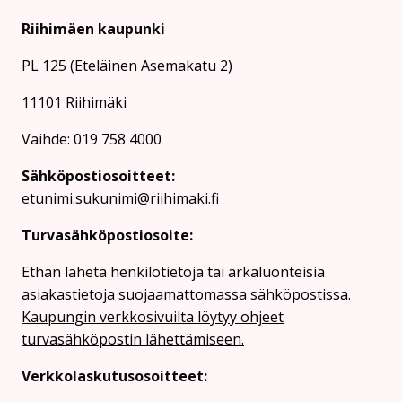
Riihimäen kaupunki
PL 125 (Eteläinen Asemakatu 2)
11101 Riihimäki
Vaihde: 019 758 4000
Sähköpostiosoitteet:
etunimi.sukunimi@riihimaki.fi
Turvasähköpostiosoite:
Ethän lähetä henkilötietoja tai arkaluonteisia
asiakastietoja suojaamattomassa sähköpostissa.
Kaupungin verkkosivuilta löytyy ohjeet
turvasähköpostin lähettämiseen.
Verkkolaskutusosoitteet: