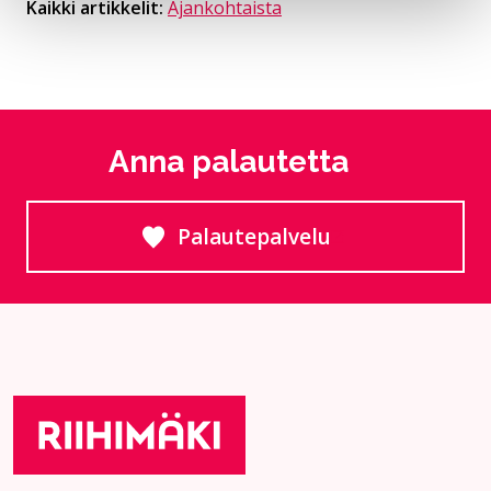
Kaikki artikkelit:
Ajankohtaista
Anna palautetta
Palautepalvelu
Siirtyy ulkoiselle sivust