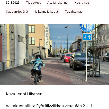
30.4.2025
Tiedotteet
Asu ja rakenna
Koe ja näe
Kaupunkipyörät
Liikenne ja kadut
Tapahtumat
Kuva: Jenni Liikanen
Valtakunnallista Pyöräilyviikkoa vietetään 2.–11.