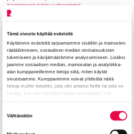
haasteeseen (siirry uutiseemme)
.
Uutiseen lisätty 2. toukokuuta tieto, että PERH ry:n
ohjaajat ajattavat vain ennakkoon ilmoittautuneita
koululaisryhmiä aamupäivällä reittiä tapahtumapaikan
Tämä sivusto käyttää evästeitä
lähiympäristössä.
Käytämme evästeitä tarjoamamme sisällön ja mainosten
räätälöimiseen, sosiaalisen median ominaisuuksien
tukemiseen ja kävijämäärämme analysoimiseen. Lisäksi
Lisätiedot
jaamme sosiaalisen median, mainosalan ja analytiikka-
alan kumppaneillemme tietoja siitä, miten käytät
sivustoamme. Kumppanimme voivat yhdistää näitä
Poikkeus Suvi
tietoja muihin tietoihin, joita olet antanut heille tai joita on
kerätty, kun olet käyttänyt heidän palvelujaan. Voit
Liikennesuunnittelija
muuttaa hyväksyntääsi sivuston alalaidassa olevan
Tietoa evästeistä
linkin kautta.
Suostumuksen
Tekninen toimiala
Välttämätön
valinta
040 514 2830