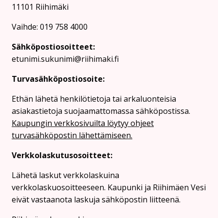
11101 Riihimäki
Vaihde: 019 758 4000
Sähköpostiosoitteet:
etunimi.sukunimi@riihimaki.fi
Turvasähköpostiosoite:
Ethän lähetä henkilötietoja tai arkaluonteisia
asiakastietoja suojaamattomassa sähköpostissa.
Kaupungin verkkosivuilta löytyy ohjeet
turvasähköpostin lähettämiseen.
Verkkolaskutusosoitteet:
Lähetä laskut verkkolaskuina
verkkolaskuosoitteeseen. Kaupunki ja Riihimäen Vesi
eivät vastaanota laskuja sähköpostin liitteenä.