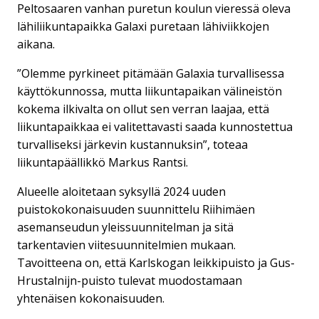
Peltosaaren vanhan puretun koulun vieressä oleva
lähiliikuntapaikka Galaxi puretaan lähiviikkojen
aikana.
”Olemme pyrkineet pitämään Galaxia turvallisessa
käyttökunnossa, mutta liikuntapaikan välineistön
kokema ilkivalta on ollut sen verran laajaa, että
liikuntapaikkaa ei valitettavasti saada kunnostettua
turvalliseksi järkevin kustannuksin”, toteaa
liikuntapäällikkö Markus Rantsi.
Alueelle aloitetaan syksyllä 2024 uuden
puistokokonaisuuden suunnittelu Riihimäen
asemanseudun yleissuunnitelman ja sitä
tarkentavien viitesuunnitelmien mukaan.
Tavoitteena on, että Karlskogan leikkipuisto ja Gus-
Hrustalnijn-puisto tulevat muodostamaan
yhtenäisen kokonaisuuden.