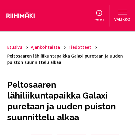
Hyppää sisältöön
VALIKKO
YHTEYS
Etusivu
Ajankohtaista
Tiedotteet
Peltosaaren lähiliikuntapaikka Galaxi puretaan ja uuden
puiston suunnittelu alkaa
Peltosaaren
lähiliikuntapaikka Galaxi
puretaan ja uuden puiston
suunnittelu alkaa