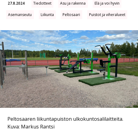
27.8.2024
Tiedotteet
Asu ja rakenna
Elä ja voi hyvin
Asemanseutu
Liikunta
Peltosaari
Puistot ja viheralueet
Peltosaaren liikuntapuiston ulkokuntosalilaitteita.
Kuva: Markus Rantsi