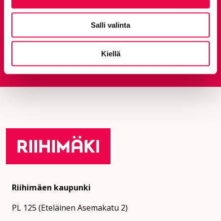
Anna palautetta
Salli valinta
Kiellä
Palautepalvelu
Siirtyy ulkoiselle sivust
Riihimäen kaupunki
PL 125 (Eteläinen Asemakatu 2)