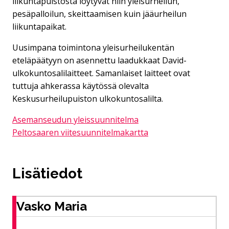
liikuntapuistosta löytyvät niin yleisurheilun,
pesäpalloilun, skeittaamisen kuin jääurheilun
liikuntapaikat.
Uusimpana toimintona yleisurheilukentän
eteläpäätyyn on asennettu laadukkaat David-
ulkokuntosalilaitteet. Samanlaiset laitteet ovat
tuttuja ahkerassa käytössä olevalta
Keskusurheilupuiston ulkokuntosalilta.
Asemanseudun yleissuunnitelma
Peltosaaren viitesuunnitelmakartta
Lisätiedot
Vasko Maria