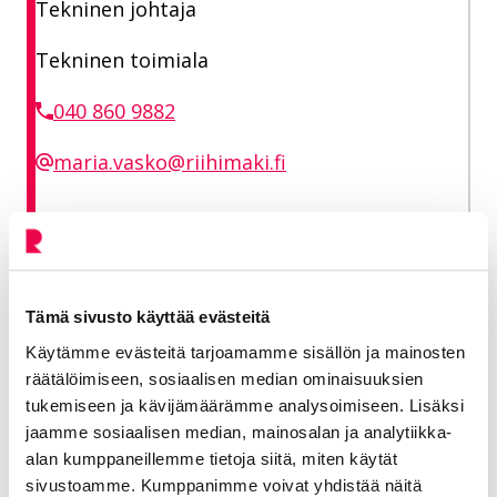
Tekninen johtaja
Tekninen toimiala
040 860 9882
maria.vasko@riihimaki.fi
Rantsi Markus
Liikuntapäällikkö
Tämä sivusto käyttää evästeitä
Käytämme evästeitä tarjoamamme sisällön ja mainosten
Tekninen toimiala
räätälöimiseen, sosiaalisen median ominaisuuksien
tukemiseen ja kävijämäärämme analysoimiseen. Lisäksi
040 485 4605
jaamme sosiaalisen median, mainosalan ja analytiikka-
alan kumppaneillemme tietoja siitä, miten käytät
markus.rantsi@riihimaki.fi
sivustoamme. Kumppanimme voivat yhdistää näitä