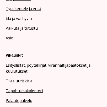
Työskentele ja yritä
Elä ja voi hyvin
Vaikuta ja tutustu
Asioi
Pikalinkit
Esityslistat, pöytäkirjat, viranhaltijapäätökset ja
kuulutukset
Tilaa uutiskirje
Tapahtumakalenteri
Palautepalvelu