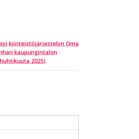
syi kiinteistöjärjestelyn Oma
nhan kaupungintalon
huhtikuuta 2025)