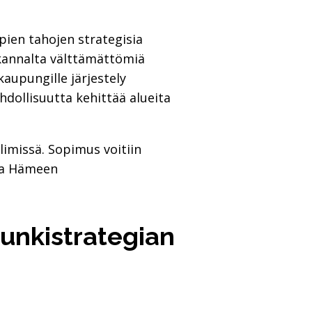
pien tahojen strategisia
 kannalta välttämättömiä
kaupungille järjestely
hdollisuutta kehittää alueita
limissä. Sopimus voitiin
Oma Hämeen
punkistrategian