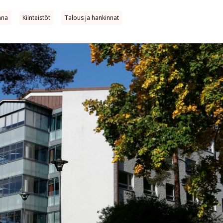
nna
Kiinteistöt
Talous ja hankinnat