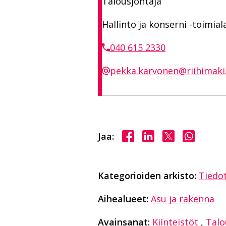
Talousjohtaja
Hallinto ja konserni -toimial
040 615 2330
pekka.karvonen@riihimaki.
Jaa Facebookissa
Jaa LinkedInissä
Jaa X:ssä
Jaa Wha
Jaa:
Kategorioiden arkisto:
Tiedo
Aihealueet:
Asu ja rakenna
Avainsanat:
Kiinteistöt
,
Talo