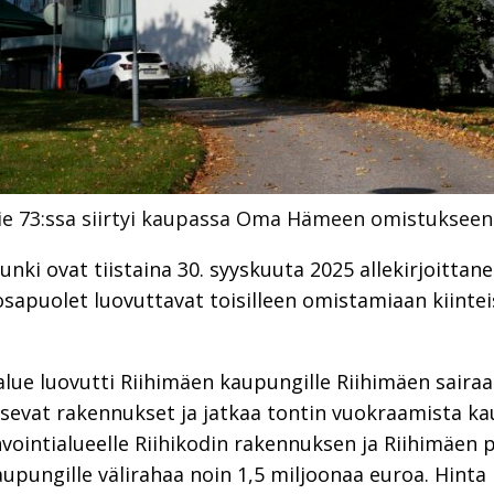
tie 73:ssa siirtyi kaupassa Oma Hämeen omistukseen
ki ovat tiistaina 30. syyskuuta 2025 allekirjoitta
 osapuolet luovuttavat toisilleen omistamiaan kiinteis
alue luovutti Riihimäen kaupungille Riihimäen sairaal
tsevat rakennukset ja jatkaa tontin vuokraamista ka
vointialueelle Riihikodin rakennuksen ja Riihimäen 
pungille välirahaa noin 1,5 miljoonaa euroa. Hinta