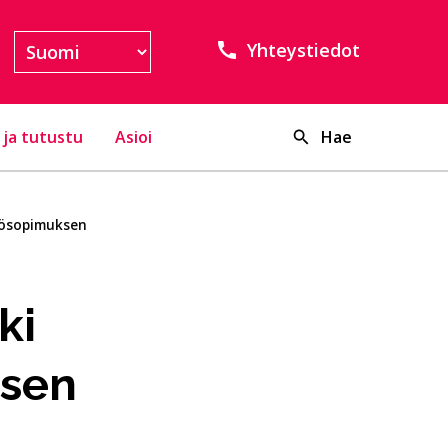
Yhteystiedot
 ja tutustu
Asioi
Hae
stösopimuksen
ki
ksen