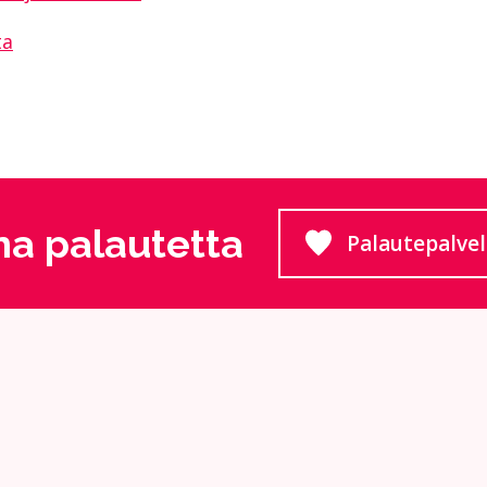
ta
a palautetta
Palautepalve
Siirtyy