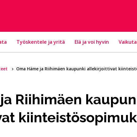
ata
Työskentele ja yritä
Elä ja voi hyvin
Vaikuta
teet
Oma Häme ja Riihimäen kaupunki allekirjoittivat kiintei
a Riihimäen kaupun
ivat kiinteistösopimu