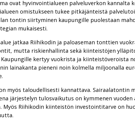
ema ovat hyvinvointialueen palveluverkon kannalta ke
tialueen omistukseen tukee pitkäjänteistä palveluto
aalan tontin siirtyminen kaupungille puolestaan mah
tegian mukaisesti.
tialue jatkaa Riihikodin ja paloaseman tonttien vuok
tit, mutta riskienhallinta sekä kiinteistöjen ylläpi
. Kaupungille kertyy vuokrista ja kiinteistöveroista 
nin lainakanta pieneni noin kolmella miljoonalla eu
e.
y on myös taloudellisesti kannattava. Sairaalatontin 
ena järjestelyn tulosvaikutus on kymmenen vuoden ai
. Myös Riihikodin kiinteistön investointitarve on hu
utta.