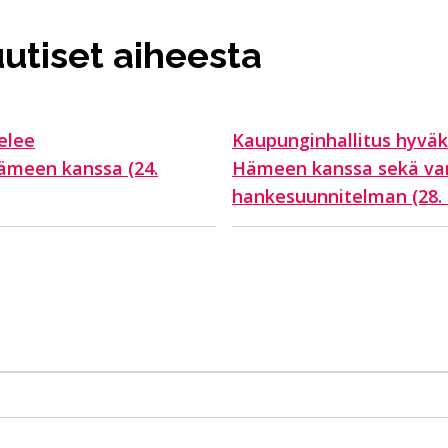
utiset aiheesta
elee
Kaupunginhallitus hyväk
Hämeen kanssa (24.
Hämeen kanssa sekä va
hankesuunnitelman (28. 