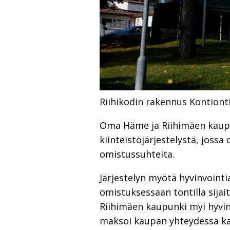
Riihikodin rakennus Kontion
Oma Häme ja Riihimäen kaupun
kiinteistöjärjestelystä, jossa
omistussuhteita.
Järjestelyn myötä hyvinvointi
omistuksessaan tontilla sijai
Riihimäen kaupunki myi hyvin
maksoi kaupan yhteydessä kau