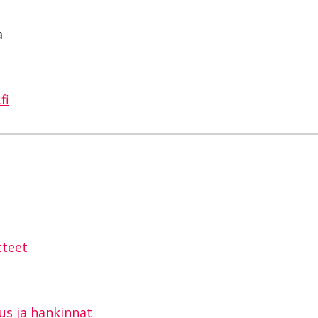
a
fi
sAppissa
tteet
us ja hankinnat