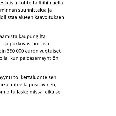
skeisiä kohteita Riihimäellä.
iminnan suunnittelua ja
dollistaa alueen kaavoituksen
raamista kaupungilta.
to- ja purkuvastuut ovat
noin 350 000 euron vuotuiset
rolla, kun paloasemayhtiön
myynti toi kertaluonteisen
kajänteellä positiivinen,
omioitu laskelmissa, eikä se