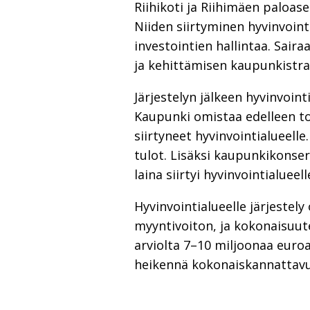
Riihikoti ja Riihimäen paloas
Niiden siirtyminen hyvinvoin
investointien hallintaa. Sair
ja kehittämisen kaupunkistra
Järjestelyn jälkeen hyvinvoin
Kaupunki omistaa edelleen ton
siirtyneet hyvinvointialueelle
tulot. Lisäksi kaupunkikonser
laina siirtyi hyvinvointialueell
Hyvinvointialueelle järjestel
myyntivoiton, ja kokonaisuut
arviolta 7–10 miljoonaa euroa
heikennä kokonaiskannattavu