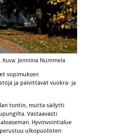
.
Kuva: Jenniina Nummela
neet sopimuksen
töjä ja päivittävät vuokra- ja
an tontin, mutta säilytti
upungilta. Vastaavasti
paloaseman. Hyvinvointialue
 perustuu ulkopuolisten