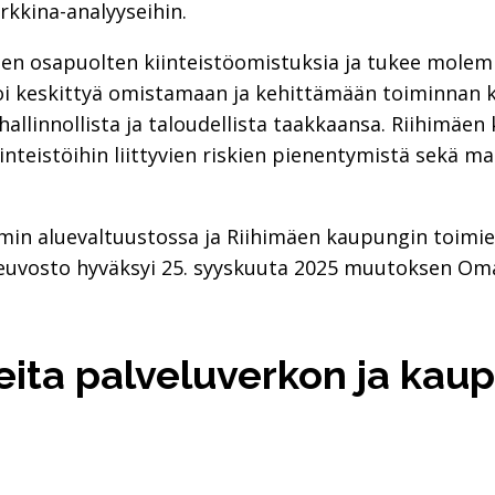
rkkina-analyyseihin.
ien osapuolten kiinteistöomistuksia ja tukee molem
 voi keskittyä omistamaan ja kehittämään toiminnan
allinnollista ja taloudellista taakkaansa. Riihimäen 
nteistöihin liittyvien riskien pienentymistä sekä ma
mmin aluevaltuustossa ja Riihimäen kaupungin toimie
ioneuvosto hyväksyi 25. syyskuuta 2025 muutoksen 
eita palveluverkon ja kau