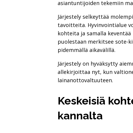
asiantuntijoiden tekemiin ma
Järjestely selkeyttää molemp
tavoitteita. Hyvinvointialue
kohteita ja samalla keventää h
puolestaan merkitsee sote-kii
pidemmällä aikavälillä.
Järjestely on hyväksytty aie
allekirjoittaa nyt, kun valt
lainanottovaltuuteen.
Keskeisiä koht
kannalta