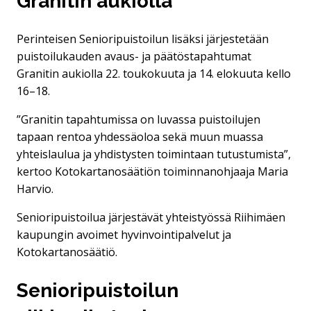
Granitin aukiolla
Perinteisen Senioripuistoilun lisäksi järjestetään
puistoilukauden avaus- ja päätöstapahtumat
Granitin aukiolla 22. toukokuuta ja 14. elokuuta kello
16–18.
”Granitin tapahtumissa on luvassa puistoilujen
tapaan rentoa yhdessäoloa sekä muun muassa
yhteislaulua ja yhdistysten toimintaan tutustumista”,
kertoo Kotokartanosäätiön toiminnanohjaaja Maria
Harvio.
Senioripuistoilua järjestävät yhteistyössä Riihimäen
kaupungin avoimet hyvinvointipalvelut ja
Kotokartanosäätiö.
Senioripuistoilun