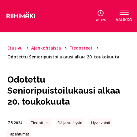
Hyppää sisältöön
VALIKKO
YHTEYS
Etusivu
Ajankohtaista
Tiedotteet
Odotettu Senioripuistoilukausi alkaa 20. toukokuuta
Odotettu
Senioripuistoilukausi alkaa
20. toukokuuta
7.5.2024
Tiedotteet
Elä ja voi hyvin
Hyvinvointi
Tapahtumat