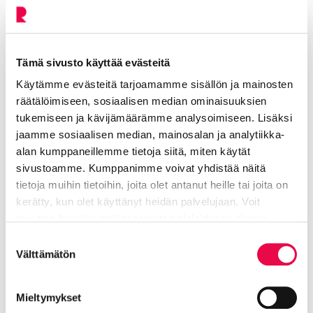
kello 10.30–12.00 Riihikiven puisto, Paloheimonkatu
kello 13.30–15.00 Piilipuisto, Sipusaarentie 31
Tämä sivusto käyttää evästeitä
Perjantaisin
Käytämme evästeitä tarjoamamme sisällön ja mainosten
räätälöimiseen, sosiaalisen median ominaisuuksien
kello 10.30–12.00 Hirsimäen puisto, Koivukatu 7
tukemiseen ja kävijämäärämme analysoimiseen. Lisäksi
jaamme sosiaalisen median, mainosalan ja analytiikka-
Lisätietoja
alan kumppaneillemme tietoja siitä, miten käytät
Mari Lanu
sivustoamme. Kumppanimme voivat yhdistää näitä
ohjaaja, avoin senioritoiminta
tietoja muihin tietoihin, joita olet antanut heille tai joita on
p. 040 330 4981
kerätty, kun olet käyttänyt heidän palvelujaan. Voit
muuttaa hyväksyntääsi sivuston alalaidassa olevan
mari.lanu@riihimaki.fi
Tietoa evästeistä
linkin kautta.
Suostumuksen
Maria Harvio
Välttämätön
valinta
toiminnanohjaaja, Kotokartanosäätiö
p. 050 560 9739
Mieltymykset
maria.harvio@kotokartanosaatio.fi