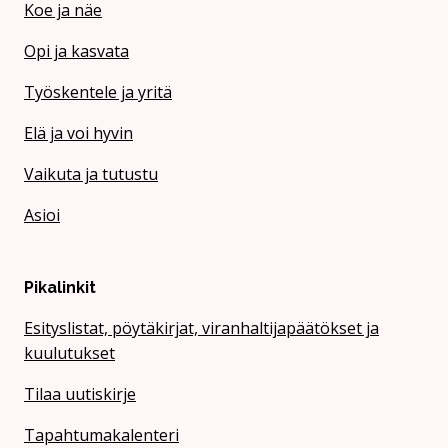
Koe ja näe
Opi ja kasvata
Työskentele ja yritä
Elä ja voi hyvin
Vaikuta ja tutustu
Asioi
Pikalinkit
Esityslistat, pöytäkirjat, viranhaltijapäätökset ja
kuulutukset
Tilaa uutiskirje
Tapahtumakalenteri