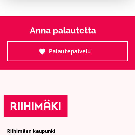
Anna palautetta
Palautepalvelu
Siirtyy ulkoiselle sivust
Riihimäen kaupunki