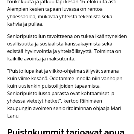
toukokuuta ja jatkuu läpi kesän 16. elokuuta asti.
Aiempien kesien tapaan luvassa on rentoa
yhdessäoloa, mukavaa yhteistä tekemistä sekä
kahvia ja pullaa.
Senioripuistoilun tavoitteena on tukea ikääntyneiden
osallisuutta ja sosiaalista kanssakäymistä sekä
edistää hyvinvointia ja yhteisöllisyyttä. Toiminta on
kaikille avointa ja maksutonta.
”Puistoilupaikat ja viikko-ohjelma säilyvät samana
kuin viime kesänä. Odotamme innolla niin vanhojen
kuin uusienkin puistoilijoiden tapaamista.
Senioripuistoilussa parasta ovat kohtaamiset ja
yhdessä vietetyt hetket”, kertoo Riihimäen
kaupungin avoimen senioritoiminnan ohjaaja Mari
Lanu.
Puistokummit tarjoavat apua