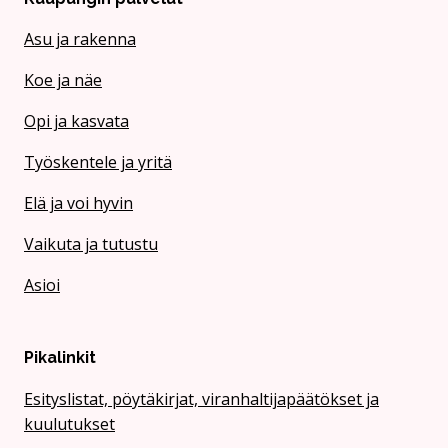
Asu ja rakenna
Koe ja näe
Opi ja kasvata
Työskentele ja yritä
Elä ja voi hyvin
Vaikuta ja tutustu
Asioi
Pikalinkit
Esityslistat, pöytäkirjat, viranhaltijapäätökset ja
kuulutukset