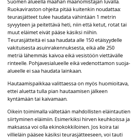
Suomen alueella maahan maanomistajan luvalla.
Ruokaviraston ohjeita pitää kuitenkin noudattaa:
teurasjätteet tulee haudata vähintään 1 metrin
syvyyteen ja peitettävä heti, niin että ketut, rotat tai
muut eläimet eivät pääse käsiksi niihin.
Teurasjätteitä ei saa haudata alle 150 etäisyydelle
vakituisesta asuinrakennuksesta, eikä alle 250
metriä lähemmäs kaivoa eikä vesistöön viettävälle
rinteelle. Pohjavesialueelle eikä vedenottamon suoja-
alueelle ei saa haudata lainkaan.
Hautaamispaikkaa valittaessa on myös huomioitava,
ettei aluetta tulla pian hautaamisen jälkeen
kyntämään tai kaivamaan.
Oikein toimimalla vältetään mahdollisten eläintautien
siirtyminen eläimiin. Esimerkiksi hirven keuhkoissa ja
maksassa voi olla ekinokokkiloinen. Jos koira tai
villieläin pääsee käsiksi teurasjätteeseen, voi tauti