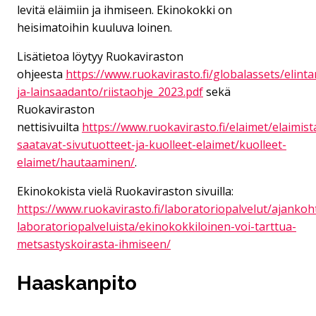
levitä eläimiin ja ihmiseen. Ekinokokki on
heisimatoihin kuuluva loinen.
Lisätietoa löytyy Ruokaviraston
ohjeesta
https://www.ruokavirasto.fi/globalassets/elinta
ja-lainsaadanto/riistaohje_2023.pdf
sekä
Ruokaviraston
nettisivuilta
https://www.ruokavirasto.fi/elaimet/elaimist
saatavat-sivutuotteet-ja-kuolleet-elaimet/kuolleet-
elaimet/hautaaminen/
.
Ekinokokista vielä Ruokaviraston sivuilla:
https://www.ruokavirasto.fi/laboratoriopalvelut/ajankoh
laboratoriopalveluista/ekinokokkiloinen-voi-tarttua-
metsastyskoirasta-ihmiseen/
Haaskanpito