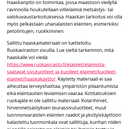
Haaskanpito on toimintaa, jossa maastoon viedyllä
ravinnolla houkutellaan villieläimiä metsästys- tai
valokuvaustarkoituksessa. Haaskan tarkoitus voi olla
myös pelkästään uhanalaisten eläinten, esimerkiksi
petolintujen, ruokkiminen.
Sallittu haaskamateriaali on luetteloitu
Ruokaviraston sivuilla. Lue sieltä tarkemmin, mitä
haaskalle voi viedä:
https://www.ruokavirasto.fi/elaimet/elaimista-
saatavat-sivutuotteet-ja-kuolleet-elaimet/kuolleet-
elaimet/haaskakaytto/
. Käytetty materiaali ei saa
aiheuttaa terveyshaittaa, ympäristön pilaantumista
eikä eläintautien leviämisen vaaraa. Kotitalouksien
ruokajäte ei ole sallittu materiaali. Kolarihirvet,
hirvenmetsästyksen teurassivutuotteet, muut
luonnonvaraisten eläinten raadot ja yksityiskäyttöön
kalastettu luonnonkala ovat sallittuja, kunhan niiden