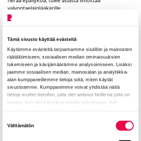
herää epäilyksiä, tulee asiasta ilmoittaa
valvontaeläinlääkärille.
Yhteystiedot
Tämä sivusto käyttää evästeitä
Käytämme evästeitä tarjoamamme sisällön ja mainosten
Holopainen Minna
räätälöimiseen, sosiaalisen median ominaisuuksien
tukemiseen ja kävijämäärämme analysoimiseen. Lisäksi
Valvontaeläinlääkäri
jaamme sosiaalisen median, mainosalan ja analytiikka-
alan kumppaneillemme tietoja siitä, miten käytät
Elinvoiman toimiala, ympäristöterveys
sivustoamme. Kumppanimme voivat yhdistää näitä
tietoja muihin tietoihin, joita olet antanut heille tai joita on
040 330 5777
kerätty, kun olet käyttänyt heidän palvelujaan. Voit
muuttaa hyväksyntääsi sivuston alalaidassa olevan
minna.holopainen@riihimaki.fi
Tietoa evästeistä
linkin kautta.
Suostumuksen
Välttämätön
valinta
Hovila Veera