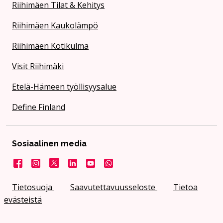
Riihimäen Tilat & Kehitys
Riihimäen Kaukolämpö
Riihimäen Kotikulma
Visit Riihimäki
Etelä-Hämeen työllisyysalue
Define Finland
Sosiaalinen media
Facebook
Instagram
X
LinkedIn
YouTube
Kaupunki WhatsApissa
Tietosuoja
Saavutettavuusseloste
Tietoa
evästeistä