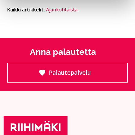
Kaikki artikkelit:
Ajankohtaista
Anna palautetta
Palautepalvelu
Siirtyy ulkoiselle sivust