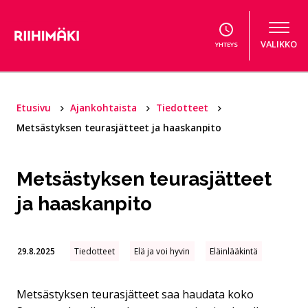
Hyppää sisältöön
VALIKKO
YHTEYS
Etusivu
Ajankohtaista
Tiedotteet
Metsästyksen teurasjätteet ja haaskanpito
Metsästyksen teurasjätteet
ja haaskanpito
29.8.2025
Tiedotteet
Elä ja voi hyvin
Eläinlääkintä
Metsästyksen teurasjätteet saa haudata koko