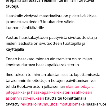
ei epäillä sairastavan eläimiin tai ihmisiin tarttuvia
tauteja.
Haaskalle viedystä materiaalista on pidettävä kirjaa
ja annettava tiedot 3 kuukauden välein
kunnaneläinlääkärille.
Vastuu haaskakäyttöön päätyvistä sivutuotteista ja
niiden laadusta on sivutuotteen tuottajalla ja
käyttäjällä.
Ennen haaskatoiminnan aloittamista on toimijan
ilmoittauduttava haaskapaikkarekisteriin.
Ilmoituksen toiminnan aloittamisesta, lopettamisesta
tai aiemmin ilmoitettujen tietojen päivittämisen voi
tehdä Ruokaviraston julkaiseman
eläintenpitäjä-,
pitopaikka- ja haaskapaikkarekisterin sähköisen
asioinnin sovelluksen
kautta tai toimittamalla
täytetty
rekisteröinti/muutosilmoituslomake
haaskaruok