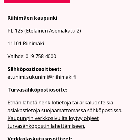
Riihimäen kaupunki
PL 125 (Eteläinen Asemakatu 2)
11101 Riihimäki
Vaihde: 019 758 4000
Sähköpostiosoitteet:
etunimi.sukunimi@riihimaki.fi
Turvasähköpostiosoite:
Ethän lähetä henkilötietoja tai arkaluonteisia
asiakastietoja suojaamattomassa sähköpostissa.
Kaupungin verkkosivuilta löytyy ohjeet
turvasähköpostin lähettämiseen.
Verkkolaskutusosoitteet: