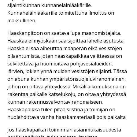
sijaintikunnan kunnaneläinlääkärille.
Kunnaneläinlääkärille toimitettuna ilmoitus on
maksullinen.
Haaskanpitoon on saatava lupa maanomistajalta.
Haaskaa ei myöskään saa sijoittaa lähelle asutusta.
Haaska ei saa aiheuttaa maaperän eikä vesistöjen
pilaantumista, joten haaskapaikkaa valittaessa on
selvitettävä ja huomioitava pohjavesialueiden,
järvien, jokien ynnä muiden vesistöjen sijainti. Tässä
on apuna kunnan ympäristönsuojeluviranomainen,
johon on oltava yhteydessä. Mikäli aikomuksena on
rakentaa paikalle katselukoju, on oltava yhteydessä
kunnan rakennusvalvontaviranomaiseen.
Haaskapaikka tulee pitää siistinä ja toimijan on
huolehdittava vanha haaskamateriaali pois paikalta.
Jos haaskapaikan toiminnan asianmukaisuudesta