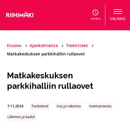
Hyppää sisältöön
VALIKKO
YHTEYS
Etusivu
Ajankohtaista
Tiedotteet
Matkakeskuksen parkkihalliin rullaovet
Matkakeskuksen
parkkihalliin rullaovet
7.11.2024
Tiedotteet
Asu ja rakenna
Asemanseutu
Liikenne ja kadut