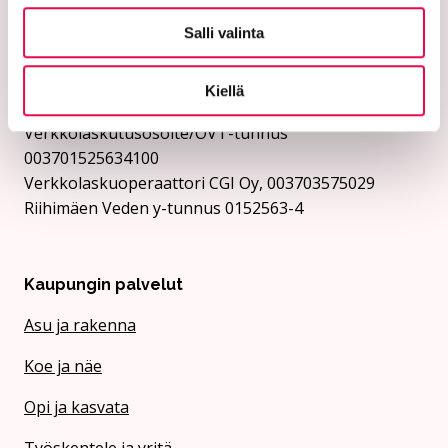
003701525634694
Salli valinta
Verkkolaskuoperaattori CGI Oy, 003703575029
Kaupungin y-tunnus 0152563-4
Kiellä
Rii­hi­mäen Vesi:
Verkkolaskutusosoite/OVT-tunnus
003701525634100
Verkkolaskuoperaattori CGI Oy, 003703575029
Riihimäen Veden y-tunnus 0152563-4
Kaupungin palvelut
Asu ja rakenna
Koe ja näe
Opi ja kasvata