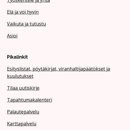
Työskentele ja yritä
Elä ja voi hyvin
Vaikuta ja tutustu
Asioi
Pikalinkit
Esityslistat, pöytäkirjat, viranhaltijapäätökset ja
kuulutukset
Tilaa uutiskirje
Tapahtumakalenteri
Palautepalvelu
Karttapalvelu