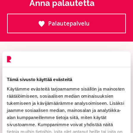
Anna palautetta
Palautepalvelu
Siirtyy ulkoiselle sivust
Tämä sivusto käyttää evästeitä
Käytämme evästeitä tarjoamamme sisällön ja mainosten
räätälöimiseen, sosiaalisen median ominaisuuksien
Riihimäen kaupunki
tukemiseen ja kävijämäärämme analysoimiseen. Lisäksi
jaamme sosiaalisen median, mainosalan ja analytiikka-
PL 125 (Eteläinen Asemakatu 2)
alan kumppaneillemme tietoja siitä, miten käytät
sivustoamme. Kumppanimme voivat yhdistää näitä
11101 Riihimäki
tietoja muihin tietoihin, joita olet antanut heille tai joita on