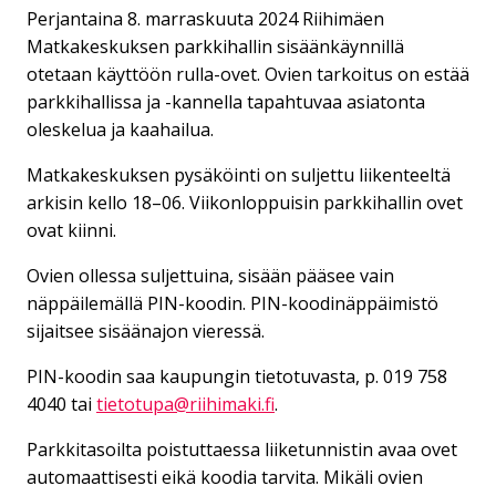
Perjantaina 8. marraskuuta 2024 Riihimäen
Matkakeskuksen parkkihallin sisäänkäynnillä
otetaan käyttöön rulla-ovet. Ovien tarkoitus on estää
parkkihallissa ja -kannella tapahtuvaa asiatonta
oleskelua ja kaahailua.
Matkakeskuksen pysäköinti on suljettu liikenteeltä
arkisin kello 18–06. Viikonloppuisin parkkihallin ovet
ovat kiinni.
Ovien ollessa suljettuina, sisään pääsee vain
näppäilemällä PIN-koodin. PIN-koodinäppäimistö
sijaitsee sisäänajon vieressä.
PIN-koodin saa kaupungin tietotuvasta, p. 019 758
4040 tai
tietotupa@riihimaki.fi
.
Parkkitasoilta poistuttaessa liiketunnistin avaa ovet
automaattisesti eikä koodia tarvita. Mikäli ovien