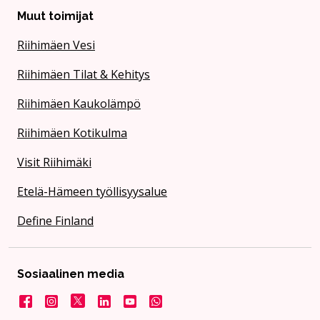
Muut toimijat
Riihimäen Vesi
Riihimäen Tilat & Kehitys
Riihimäen Kaukolämpö
Riihimäen Kotikulma
Visit Riihimäki
Etelä-Hämeen työllisyysalue
Define Finland
Sosiaalinen media
Facebook
Instagram
X
LinkedIn
YouTube
Kaupunki WhatsApissa