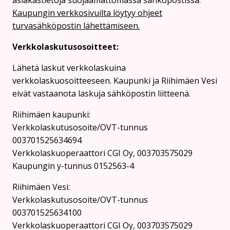
Kaupungin verkkosivuilta löytyy ohjeet
turvasähköpostin lähettämiseen.
Verkkolaskutusosoitteet:
Lähetä laskut verkkolaskuina
verkkolaskuosoitteeseen. Kaupunki ja Riihimäen Vesi
eivät vastaanota laskuja sähköpostin liitteenä.
Riihimäen kaupunki:
Verkkolaskutusosoite/OVT-tunnus
003701525634694
Verkkolaskuoperaattori CGI Oy, 003703575029
Kaupungin y-tunnus 0152563-4
Rii­hi­mäen Vesi:
Verkkolaskutusosoite/OVT-tunnus
003701525634100
Verkkolaskuoperaattori CGI Oy, 003703575029