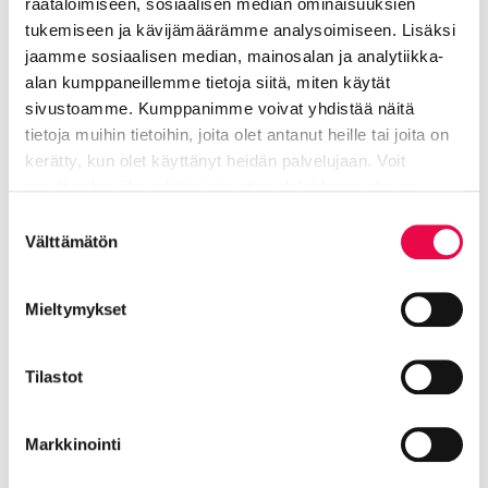
räätälöimiseen, sosiaalisen median ominaisuuksien
Yhteystiedot
tukemiseen ja kävijämäärämme analysoimiseen. Lisäksi
Ninni Manninen
jaamme sosiaalisen median, mainosalan ja analytiikka-
messujohtaja, Riihimäen Tilat ja Kehitys Oy /
alan kumppaneillemme tietoja siitä, miten käytät
Riihimäen Messut
sivustoamme. Kumppanimme voivat yhdistää näitä
p. 050 362 6051
tietoja muihin tietoihin, joita olet antanut heille tai joita on
ninni.manninen@riihimaenmessut.fi
kerätty, kun olet käyttänyt heidän palvelujaan. Voit
muuttaa hyväksyntääsi sivuston alalaidassa olevan
Pauliina Lindgren
Tietoa evästeistä
linkin kautta.
Suostumuksen
markkinointi- ja viestintäpäällikkö, Riihimäen Tilat ja
Välttämätön
valinta
Kehitys Oy / Riihimäen Messut
p. 050 516 4004
Mieltymykset
pauliina.lindgren@riihimaenmessut.fi
Tilastot
Jaa Facebookissa
Jaa LinkedInissä
Jaa X:ssä
Jaa WhasAppissa
Jaa:
Markkinointi