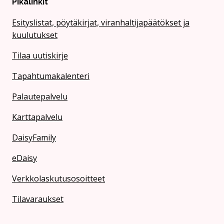
Pikalinkit
Esityslistat, pöytäkirjat, viranhaltijapäätökset ja
kuulutukset
Tilaa uutiskirje
Tapahtumakalenteri
Palautepalvelu
Karttapalvelu
DaisyFamily
eDaisy
Verkkolaskutusosoitteet
Tilavaraukset