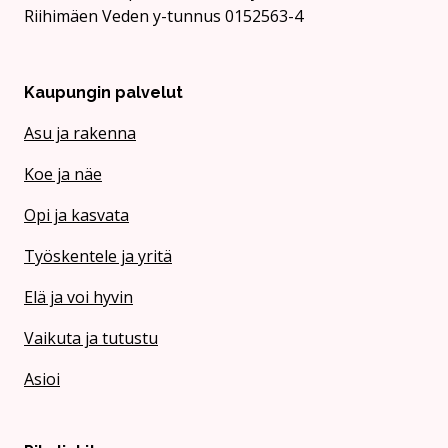
Riihimäen Veden y-tunnus 0152563-4
Kaupungin palvelut
Asu ja rakenna
Koe ja näe
Opi ja kasvata
Työskentele ja yritä
Elä ja voi hyvin
Vaikuta ja tutustu
Asioi