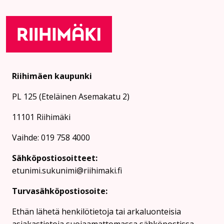
Riihimäen kaupunki
PL 125 (Eteläinen Asemakatu 2)
11101 Riihimäki
Vaihde: 019 758 4000
Sähköpostiosoitteet:
etunimi.sukunimi@riihimaki.fi
Turvasähköpostiosoite:
Ethän lähetä henkilötietoja tai arkaluonteisia
asiakastietoja suojaamattomassa sähköpostissa.