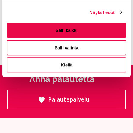
Kategorioiden arkisto:
Tiedotteet
Näytä tiedot
Aihealueet:
Koe ja näe
Avainsanat:
Define
,
Matkailu
,
Messut
Salli kaikki
Kaikki artikkelit:
Ajankohtaista
Salli valinta
Kiellä
Anna palautetta
Palautepalvelu
Siirtyy ulkoiselle sivust