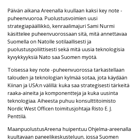
Päivän aikana Areenalla kuullaan kaksi key note -
puheenvuoroa. Puolustusvoimien uusi
strategiapäällikkö, kenraalimajuri Sami Nurmi
käsittelee puheenvuorossaan sitä, mitä annettavaa
Suomella on Natolle sotilaallisesti ja
puolustuspoliittisesti sekä mitä uusia teknologisia
kyvykkyyksiä Nato saa Suomen myötä.
Toisessa key note -puheenvuorossa tarkastellaan
talouden ja teknologian kylmää sotaa, jota käydään
Kiinan ja USA:n välillä: kuka saa strategisesti tärkeitä
raaka-aineita ja komponentteja ja kuka uusinta
teknologiaa. Aiheesta puhuu konsulttitoimisto
Nordic West Officen toimitusjohtaja Risto E. J.
Penttilä.
MaanpuolustusAreena huipentuu Ohjelma-areenalla
kuultavaan paneelikeskusteluun, jossa Suomen