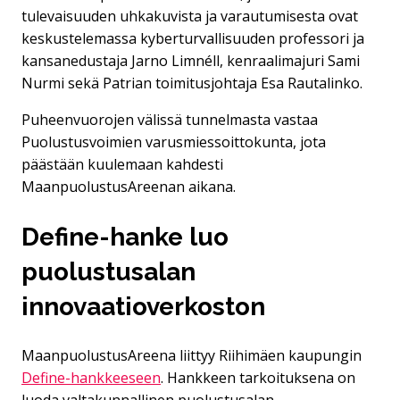
tulevaisuuden uhkakuvista ja varautumisesta ovat
keskustelemassa kyberturvallisuuden professori ja
kansanedustaja Jarno Limnéll, kenraalimajuri Sami
Nurmi sekä Patrian toimitusjohtaja Esa Rautalinko.
Puheenvuorojen välissä tunnelmasta vastaa
Puolustusvoimien varusmiessoittokunta, jota
päästään kuulemaan kahdesti
MaanpuolustusAreenan aikana.
Define-hanke luo
puolustusalan
innovaatioverkoston
MaanpuolustusAreena liittyy Riihimäen kaupungin
Define-hankkeeseen
. Hankkeen tarkoituksena on
luoda valtakunnallinen puolustusalan