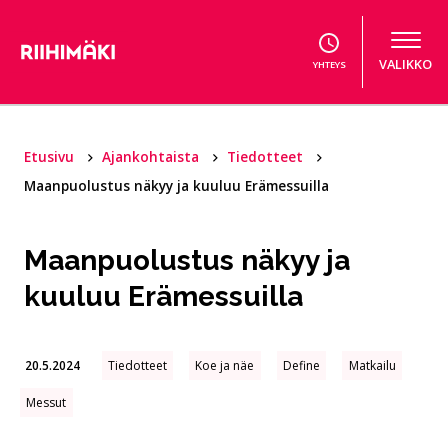
Hyppää sisältöön
VALIKKO
YHTEYS
Etusivu
Ajankohtaista
Tiedotteet
Maanpuolustus näkyy ja kuuluu Erämessuilla
Maanpuolustus näkyy ja
kuuluu Erämessuilla
20.5.2024
Tiedotteet
Koe ja näe
Define
Matkailu
Messut