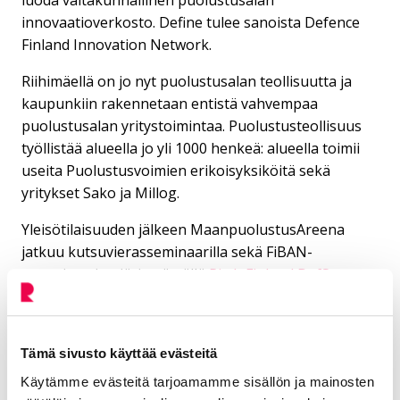
innovaatioverkosto. Define tulee sanoista Defence
Finland Innovation Network.
Riihimäellä on jo nyt puolustusalan teollisuutta ja
kaupunkiin rakennetaan entistä vahvempaa
puolustusalan yritystoimintaa. Puolustusteollisuus
työllistää alueella jo yli 1000 henkeä: alueella toimii
useita Puolustusvoimien erikoisyksiköitä sekä
yritykset Sako ja Millog.
Yleisötilaisuuden jälkeen MaanpuolustusAreena
jatkuu kutsuvierasseminaarilla sekä FiBAN-
organisaation järjestämällä
Pitch Finland DefSec -
tapahtumalla
.
Erämessujen verkkosivut
Tämä sivusto käyttää evästeitä
Erämessujen ohjelma
Käytämme evästeitä tarjoamamme sisällön ja mainosten