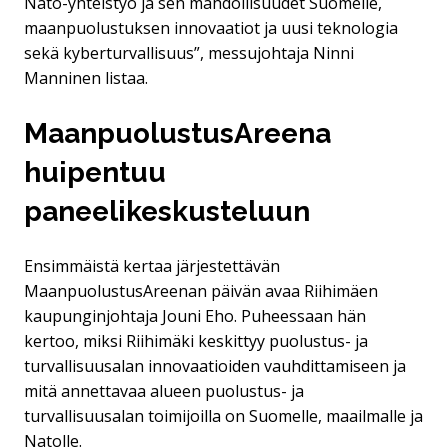
Nato-yhteistyö ja sen mahdollisuudet Suomelle,
maanpuolustuksen innovaatiot ja uusi teknologia
sekä kyberturvallisuus”, messujohtaja Ninni
Manninen listaa.
MaanpuolustusAreena
huipentuu
paneelikeskusteluun
Ensimmäistä kertaa järjestettävän
MaanpuolustusAreenan päivän avaa Riihimäen
kaupunginjohtaja Jouni Eho. Puheessaan hän
kertoo, miksi Riihimäki keskittyy puolustus- ja
turvallisuusalan innovaatioiden vauhdittamiseen ja
mitä annettavaa alueen puolustus- ja
turvallisuusalan toimijoilla on Suomelle, maailmalle ja
Natolle.