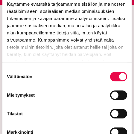
Käytämme evästeitä tarjoamamme sisällön ja mainosten
räätälöimiseen, sosiaalisen median ominaisuuksien
tukemiseen ja kävijämäärämme analysoimiseen. Lisäksi
jaamme sosiaalisen median, mainosalan ja analytiikka-
alan kumppaneillemme tietoja siitä, miten käytät
sivustoamme. Kumppanimme voivat yhdistää näitä
tietoja muihin tietoihin, joita olet antanut heille tai joita on
kerätty, kun olet käyttänyt heidän palvelujaan. Voit
muuttaa hyväksyntääsi sivuston alalaidassa olevan
Riihimäen kaupunki
Tietoa evästeistä
linkin kautta.
Suostumuksen
Välttämätön
PL 125 (Eteläinen Asemakatu 2)
valinta
11101 Riihimäki
Mieltymykset
Vaihde: 019 758 4000
Tilastot
Sähköpostiosoitteet:
etunimi.sukunimi@riihimaki.fi
Markkinointi