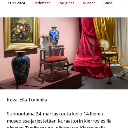
21.11.2024
Tiedotteet
Koe ja näe
Museot
Taide
Kuva: Ella Tommila
Sunnuntaina 24. marraskuuta kello 14 Riemu-
museoissa järjestetään Kuraattorin kierros esillä
olevaan Tuolin tarina -näyttelyyn. Kierroksella