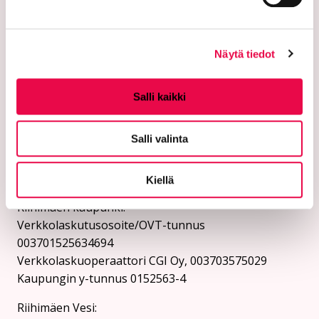
Turvasähköpostiosoite:
Ethän lähetä henkilötietoja tai arkaluonteisia
asiakastietoja suojaamattomassa sähköpostissa.
Näytä tiedot
Kaupungin verkkosivuilta löytyy ohjeet
turvasähköpostin lähettämiseen.
Salli kaikki
Verkkolaskutusosoitteet:
Salli valinta
Lähetä laskut verkkolaskuina
verkkolaskuosoitteeseen. Kaupunki ja Riihimäen Vesi
eivät vastaanota laskuja sähköpostin liitteenä.
Kiellä
Riihimäen kaupunki:
Verkkolaskutusosoite/OVT-tunnus
003701525634694
Verkkolaskuoperaattori CGI Oy, 003703575029
Kaupungin y-tunnus 0152563-4
Rii­hi­mäen Vesi: