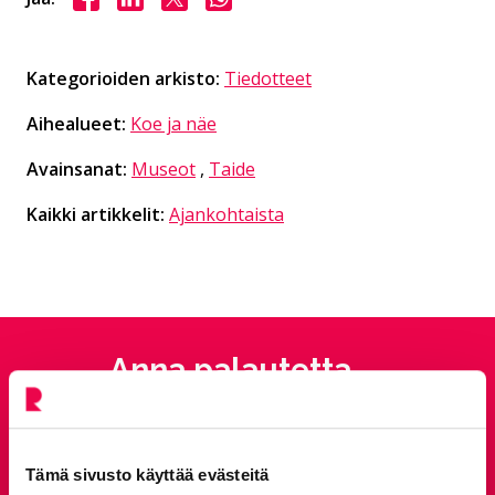
Kategorioiden arkisto:
Tiedotteet
Aihealueet:
Koe ja näe
Avainsanat:
Museot
,
Taide
Kaikki artikkelit:
Ajankohtaista
Anna palautetta
Palautepalvelu
Siirtyy ulkoiselle sivust
Tämä sivusto käyttää evästeitä