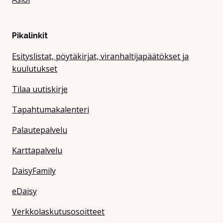
Pikalinkit
Esityslistat, pöytäkirjat, viranhaltijapäätökset ja
kuulutukset
Tilaa uutiskirje
Tapahtumakalenteri
Palautepalvelu
Karttapalvelu
DaisyFamily
eDaisy
Verkkolaskutusosoitteet