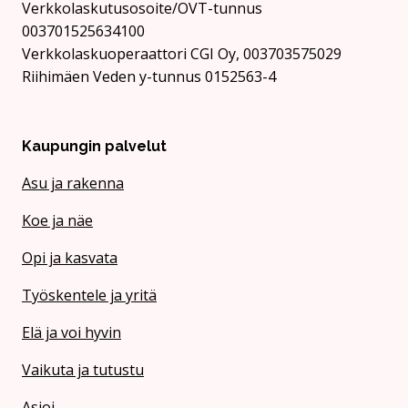
Verkkolaskutusosoite/OVT-tunnus
003701525634100
Verkkolaskuoperaattori CGI Oy, 003703575029
Riihimäen Veden y-tunnus 0152563-4
Kaupungin palvelut
Asu ja rakenna
Koe ja näe
Opi ja kasvata
Työskentele ja yritä
Elä ja voi hyvin
Vaikuta ja tutustu
Asioi