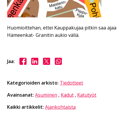
Huomioittehan, ettei Kauppakujaa pitkin saa ajaa
Hämeenkat- Granitin aukio väliä.
Jaa Facebookissa
Jaa LinkedInissä
Jaa X:ssä
Jaa WhasAppissa
Jaa:
Kategorioiden arkisto:
Tiedotteet
Avainsanat:
Asuminen
,
Kadut
,
Katutyöt
Kaikki artikkelit:
Ajankohtaista