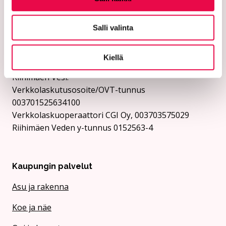
Riihimäen kaupunki:
Verkkolaskutusosoite/OVT-tunnus
Salli valinta
003701525634694
Verkkolaskuoperaattori CGI Oy, 003703575029
Kaupungin y-tunnus 0152563-4
Kiellä
Rii­hi­mäen Vesi:
Verkkolaskutusosoite/OVT-tunnus
003701525634100
Verkkolaskuoperaattori CGI Oy, 003703575029
Riihimäen Veden y-tunnus 0152563-4
Kaupungin palvelut
Asu ja rakenna
Koe ja näe