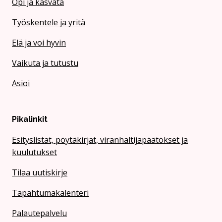
Opi ja kasvata
Työskentele ja yritä
Elä ja voi hyvin
Vaikuta ja tutustu
Asioi
Pikalinkit
Esityslistat, pöytäkirjat, viranhaltijapäätökset ja
kuulutukset
Tilaa uutiskirje
Tapahtumakalenteri
Palautepalvelu