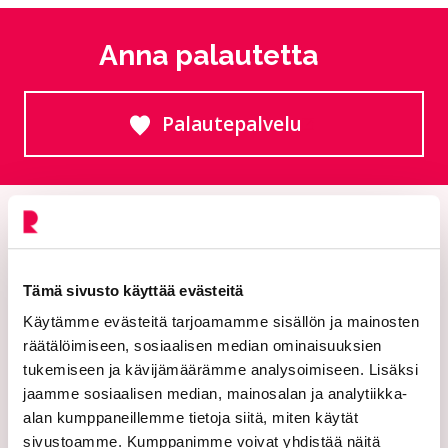
Anna palautetta
Palautepalvelu
Siirtyy ulkoiselle sivust
Tämä sivusto käyttää evästeitä
Käytämme evästeitä tarjoamamme sisällön ja mainosten
räätälöimiseen, sosiaalisen median ominaisuuksien
tukemiseen ja kävijämäärämme analysoimiseen. Lisäksi
Riihimäen kaupunki
jaamme sosiaalisen median, mainosalan ja analytiikka-
alan kumppaneillemme tietoja siitä, miten käytät
PL 125 (Eteläinen Asemakatu 2)
sivustoamme. Kumppanimme voivat yhdistää näitä