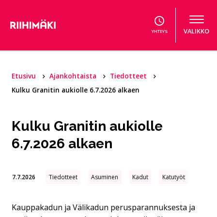
Hyppää sisältöön
VALIKKO
YHTEYS
Etusivu
Ajankohtaista
Tiedotteet
Kulku Granitin aukiolle 6.7.2026 alkaen
Kulku Granitin aukiolle
6.7.2026 alkaen
7.7.2026
Tiedotteet
Asuminen
Kadut
Katutyöt
Kauppakadun ja Välikadun perusparannuksesta ja