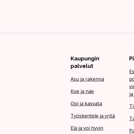
Kaupungin
P
palvelut
Es
Asu ja rakenna
pö
vi
Koe ja näe
ja
Opi ja kasvata
Ti
Työskentele ja yritä
T
Elä ja voi hyvin
Pa