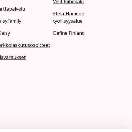
Visit Riihimäki
rttapalvelu
Etelä-Hämeen
isyFamily
työllisyysalue
Daisy
Define Finland
erkkolaskutusosoitteet
lavaraukset