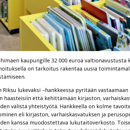
ihimäen kaupungille 32 000 euroa valtionavustusta k
oituksella on tarkoitus rakentaa uusia toimintamall
istämiseen.
n Riksu lukevaksi –hankkeessa pyritään vastaamaan
n haasteisiin että kehittämään kirjaston, varhaiska
den välistä yhteistyötä. Hankkeella on kolme tavoi
uominen eli kirjaston, varhaiskasvatuksen ja peru
iden kanssa muodostettava lukutaitoverkosto. Tois