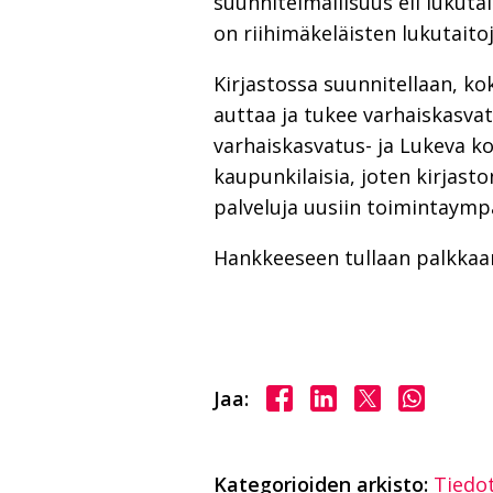
suunnitelmallisuus eli lukut
on riihimäkeläisten lukutaito
Kirjastossa suunnitellaan, ko
auttaa ja tukee varhaiskasv
varhaiskasvatus- ja Lukeva k
kaupunkilaisia, joten kirjast
palveluja uusiin toimintaympä
Hankkeeseen tullaan palkkaa
Jaa Facebookissa
Jaa LinkedInissä
Jaa X:ssä
Jaa Wha
Jaa:
Kategorioiden arkisto:
Tiedo