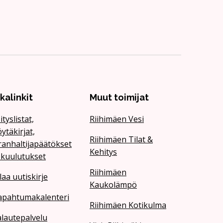
ikalinkit
Muut toimijat
ityslistat,
Riihimäen Vesi
ytäkirjat,
Riihimäen Tilat &
ranhaltijapäätökset
Kehitys
 kuulutukset
Riihimäen
laa uutiskirje
Kaukolämpö
apahtumakalenteri
Riihimäen Kotikulma
lautepalvelu