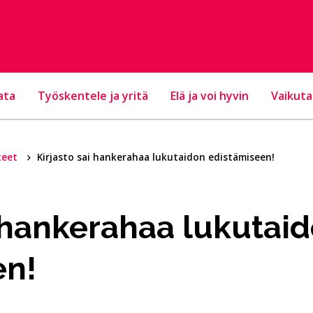
ata
Työskentele ja yritä
Elä ja voi hyvin
Vaikuta
teet
Kirjasto sai hankerahaa lukutaidon edistämiseen!
i hankerahaa lukutai
en!