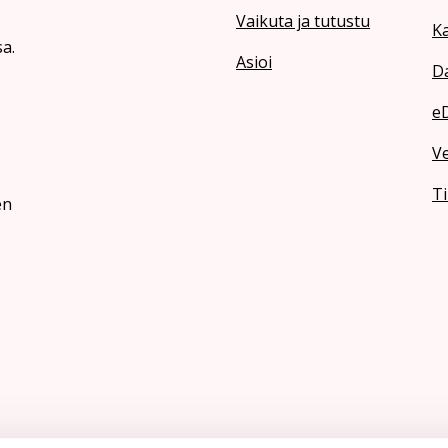
Vaikuta ja tutustu
Ka
a.
Asioi
Da
e
V
Ti
en