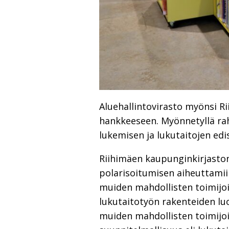
Aluehallintovirasto myönsi Ri
hankkeeseen. Myönnetyllä rah
lukemisen ja lukutaitojen ed
Riihimäen kaupunginkirjasto
polarisoitumisen aiheuttamii
muiden mahdollisten toimijoi
lukutaitotyön rakenteiden l
muiden mahdollisten toimijo