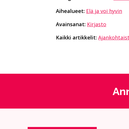
Aihealueet:
Elä ja voi hyvin
Avainsanat:
Kirjasto
Kaikki artikkelit:
Ajankohtais
Ann