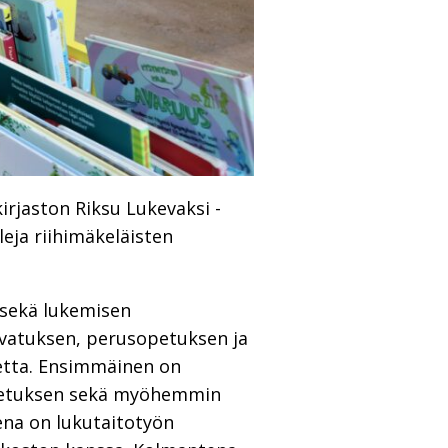
irjaston Riksu Lukevaksi -
eja riihimäkeläisten
 sekä lukemisen
svatuksen, perusopetuksen ja
tetta. Ensimmäinen on
sopetuksen sekä myöhemmin
ena on lukutaitotyön