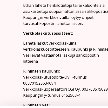
Ethän lähetä henkilötietoja tai arkaluonteisia
asiakastietoja suojaamattomassa sähköpostiss
Kaupungin verkkosivuilta löytyy ohjeet
turvasähköpostin lähettämiseen.
Verkkolaskutusosoitteet:
Lähetä laskut verkkolaskuina
verkkolaskuosoitteeseen. Kaupunki ja Riihimä
Vesi eivät vastaanota laskuja sähköpostin
liitteenä.
Riihimäen kaupunki:
Verkkolaskutusosoite/OVT-tunnus
003701525634694
Verkkolaskuoperaattori CGI Oy, 003703575029
Kaupungin y-tunnus 0152563-4
Rii­hi­mäen Vesi: