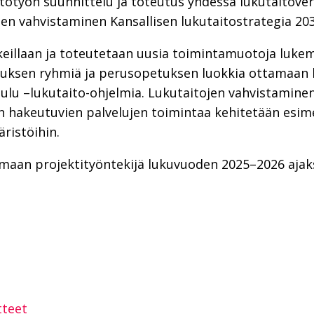
aitotyön suunnittelu ja toteutus yhdessä lukutaitov
jen vahvistaminen Kansallisen lukutaitostrategia 20
keillaan ja toteutetaan uusia toimintamuotoja lukem
atuksen ryhmiä ja perusopetuksen luokkia ottamaan
oulu –lukutaito-ohjelmia. Lukutaitojen vahvistaminen
on hakeutuvien palvelujen toimintaa kehitetään esim
ristöihin.
maan projektityöntekijä lukuvuoden 2025–2026 ajaks
sAppissa
tteet