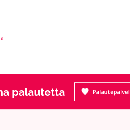
ta
a palautetta
Palautepalve
Siirtyy