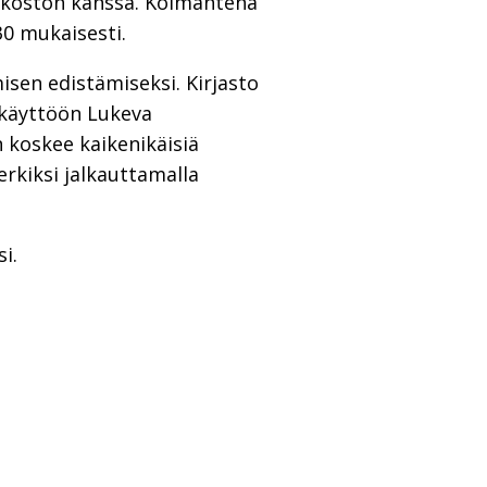
erkoston kanssa. Kolmantena
30 mukaisesti.
isen edistämiseksi. Kirjasto
 käyttöön Lukeva
 koskee kaikenikäisiä
erkiksi jalkauttamalla
i.