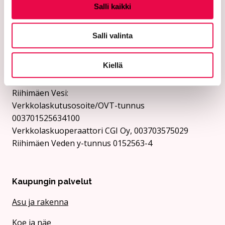
eivät vastaanota laskuja sähköpostin liitteenä.
Salli kaikki
Riihimäen kaupunki:
Verkkolaskutusosoite/OVT-tunnus
Salli valinta
003701525634694
Verkkolaskuoperaattori CGI Oy, 003703575029
Kiellä
Kaupungin y-tunnus 0152563-4
Rii­hi­mäen Vesi:
Verkkolaskutusosoite/OVT-tunnus
003701525634100
Verkkolaskuoperaattori CGI Oy, 003703575029
Riihimäen Veden y-tunnus 0152563-4
Kaupungin palvelut
Asu ja rakenna
Koe ja näe