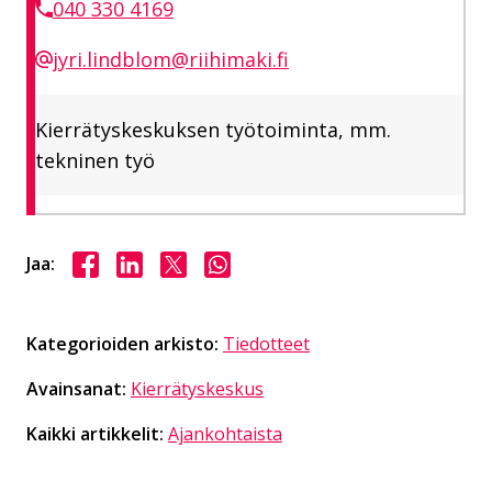
040 330 4169
jyri.lindblom@riihimaki.fi
Kierrätyskeskuksen työtoiminta, mm.
tekninen työ
Jaa Facebookissa
Jaa LinkedInissä
Jaa X:ssä
Jaa WhasAppissa
Jaa:
Kategorioiden arkisto:
Tiedotteet
Avainsanat:
Kierrätyskeskus
Kaikki artikkelit:
Ajankohtaista