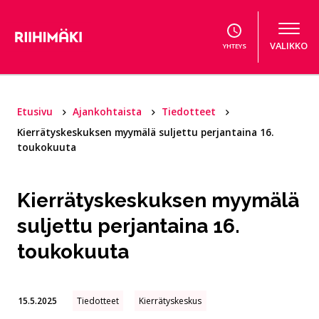
Hyppää sisältöön
VALIKKO
YHTEYS
Etusivu
Ajankohtaista
Tiedotteet
Kierrätyskeskuksen myymälä suljettu perjantaina 16.
toukokuuta
Kierrätyskeskuksen myymälä
suljettu perjantaina 16.
toukokuuta
15.5.2025
Tiedotteet
Kierrätyskeskus