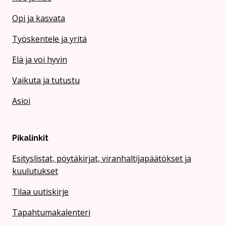
Opi ja kasvata
Työskentele ja yritä
Elä ja voi hyvin
Vaikuta ja tutustu
Asioi
Pikalinkit
Esityslistat, pöytäkirjat, viranhaltijapäätökset ja
kuulutukset
Tilaa uutiskirje
Tapahtumakalenteri