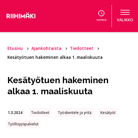
Hyppää sisältöön
VALIKKO
YHTEYS
Etusivu
Ajankohtaista
Tiedotteet
Kesätyötuen hakeminen alkaa 1. maaliskuuta
Kesätyötuen hakeminen
alkaa 1. maaliskuuta
1.3.2024
Tiedotteet
Työskentele ja yritä
Kesätyöt
Työllisyyspalvelut