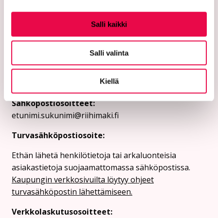
Riihimäen kaupunki
Salli kaikki
PL 125 (Eteläinen Asemakatu 2)
Salli valinta
11101 Riihimäki
Kiellä
Vaihde: 019 758 4000
Sähköpostiosoitteet:
etunimi.sukunimi@riihimaki.fi
Turvasähköpostiosoite:
Ethän lähetä henkilötietoja tai arkaluonteisia
asiakastietoja suojaamattomassa sähköpostissa.
Kaupungin verkkosivuilta löytyy ohjeet
turvasähköpostin lähettämiseen.
Verkkolaskutusosoitteet: