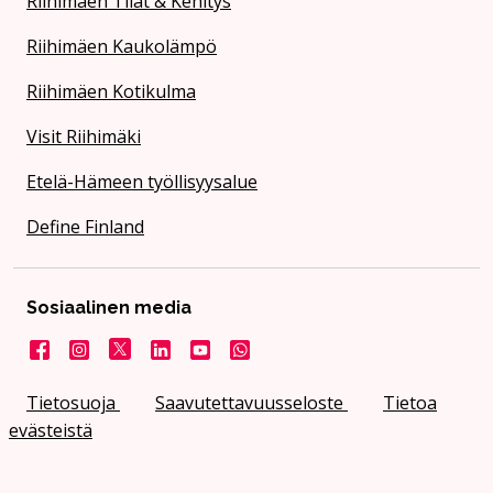
Riihimäen Tilat & Kehitys
Riihimäen Kaukolämpö
Riihimäen Kotikulma
Visit Riihimäki
Etelä-Hämeen työllisyysalue
Define Finland
Sosiaalinen media
Facebook
Instagram
X
LinkedIn
YouTube
Kaupunki WhatsApissa
Tietosuoja
Saavutettavuusseloste
Tietoa
evästeistä