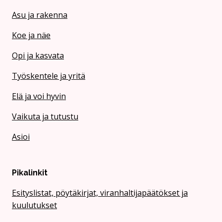
Asu ja rakenna
Koe ja näe
Opi ja kasvata
Työskentele ja yritä
Elä ja voi hyvin
Vaikuta ja tutustu
Asioi
Pikalinkit
Esityslistat, pöytäkirjat, viranhaltijapäätökset ja
kuulutukset