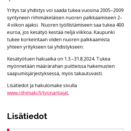
Yritys tai yhdistys voi saada tukea vuosina 2005–2009
syntyneen riihimäkeläisen nuoren palkkaamiseen 2–
4 viikon ajaksi. Nuoren työllistämiseen saa tukea 400
euroa, jos kesätyö kestää neljä viikkoa. Kaupunki
tukee korkeintaan viiden nuoren palkkaamista
yhteen yritykseen tai yhdistykseen.
Kesätyötuen hakuaika on 1.3.–31.8.2024. Tukea
myönnetään määrärahan puitteissa hakemusten
saapumisjärjestyksessä, myös takautuvasti.
Lisätiedot ja hakulomake sivulla
www.riihimaki.fi/tyonantajat.
Lisätiedot