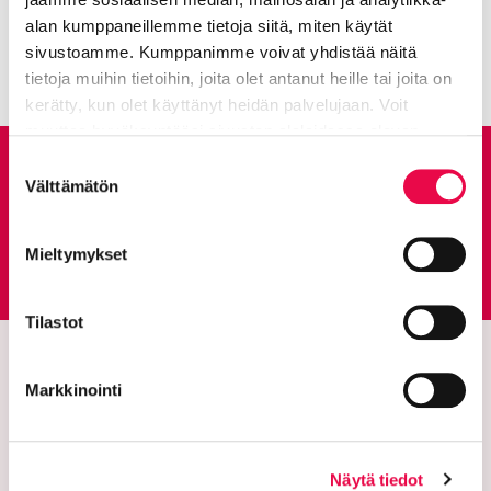
Kaikki artikkelit:
Ajankohtaista
alan kumppaneillemme tietoja siitä, miten käytät
sivustoamme. Kumppanimme voivat yhdistää näitä
tietoja muihin tietoihin, joita olet antanut heille tai joita on
kerätty, kun olet käyttänyt heidän palvelujaan. Voit
muuttaa hyväksyntääsi sivuston alalaidassa olevan
Tietoa evästeistä
linkin kautta.
Suostumuksen
Anna palautetta
Välttämätön
valinta
Palautepalvelu
Mieltymykset
Siirtyy ulkoiselle sivust
Tilastot
Markkinointi
Näytä tiedot