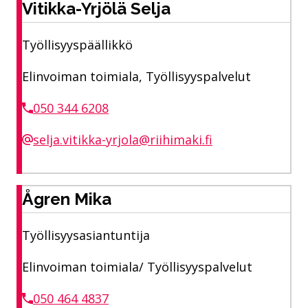
Vitikka-Yrjölä Selja
Työllisyyspäällikkö
Elinvoiman toimiala, Työllisyyspalvelut
050 344 6208
selja.vitikka-yrjola@riihimaki.fi
Ågren Mika
Työllisyysasiantuntija
Elinvoiman toimiala/ Työllisyyspalvelut
050 464 4837