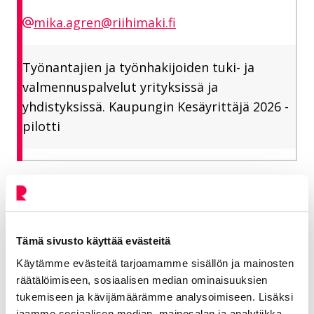
mika.agren@riihimaki.fi
Työnantajien ja työnhakijoiden tuki- ja
valmennuspalvelut yrityksissä ja
yhdistyksissä. Kaupungin Kesäyrittäjä 2026 -
pilotti
Jaa Facebookissa
Jaa LinkedInissä
Jaa X:ssä
Jaa WhasAppissa
Jaa:
Tämä sivusto käyttää evästeitä
Kategorioiden arkisto:
Tiedotteet
Käytämme evästeitä tarjoamamme sisällön ja mainosten
Aihealueet:
Työskentele ja yritä
räätälöimiseen, sosiaalisen median ominaisuuksien
tukemiseen ja kävijämäärämme analysoimiseen. Lisäksi
Avainsanat:
Kesätyöt
,
Työllisyyspalvelut
jaamme sosiaalisen median, mainosalan ja analytiikka-