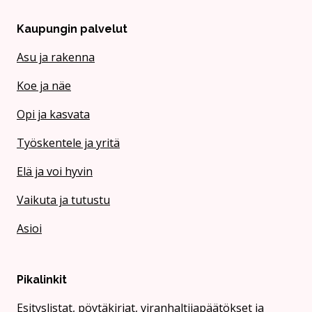
Kaupungin palvelut
Asu ja rakenna
Koe ja näe
Opi ja kasvata
Työskentele ja yritä
Elä ja voi hyvin
Vaikuta ja tutustu
Asioi
Pikalinkit
Esityslistat, pöytäkirjat, viranhaltijapäätökset ja