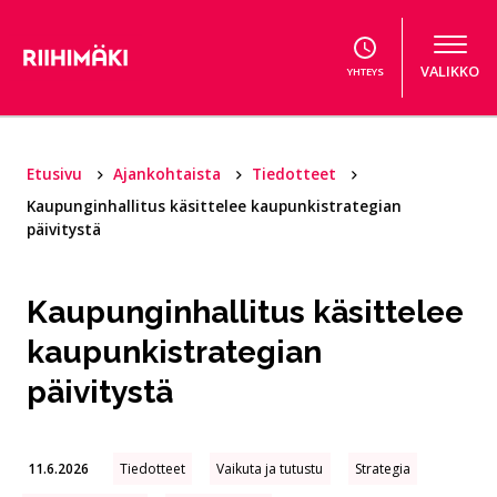
Hyppää sisältöön
VALIKKO
YHTEYS
Etusivu
Ajankohtaista
Tiedotteet
Kaupunginhallitus käsittelee kaupunkistrategian
päivitystä
Kaupunginhallitus käsittelee
kaupunkistrategian
päivitystä
11.6.2026
Tiedotteet
Vaikuta ja tutustu
Strategia