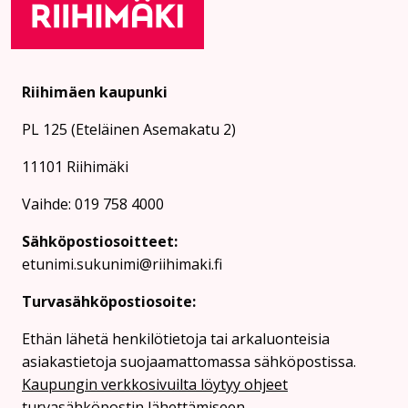
Riihimäen kaupunki
PL 125 (Eteläinen Asemakatu 2)
11101 Riihimäki
Vaihde: 019 758 4000
Sähköpostiosoitteet:
etunimi.sukunimi@riihimaki.fi
Turvasähköpostiosoite:
Ethän lähetä henkilötietoja tai arkaluonteisia
asiakastietoja suojaamattomassa sähköpostissa.
Kaupungin verkkosivuilta löytyy ohjeet
turvasähköpostin lähettämiseen.