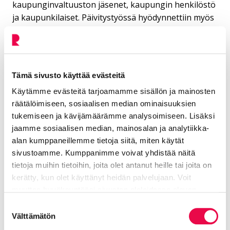
kaupunginvaltuuston jäsenet, kaupungin henkilöstö
ja kaupunkilaiset. Päivitystyössä hyödynnettiin myös
syksyllä 2025 tehtyä asukaskyselyä.
Kaupunginhallitus kokoontuu seuraavan kerran
kesätauon jälkeen 10. elokuuta.
Tämä sivusto käyttää evästeitä
Lisätiedot
Käytämme evästeitä tarjoamamme sisällön ja mainosten
räätälöimiseen, sosiaalisen median ominaisuuksien
tukemiseen ja kävijämäärämme analysoimiseen. Lisäksi
Lue aiempi tiedotteemme (tammikuu 2026): Riihimäki
jaamme sosiaalisen median, mainosalan ja analytiikka-
käynnistää kaupunkistrategian päivittämisen
alan kumppaneillemme tietoja siitä, miten käytät
sivustoamme. Kumppanimme voivat yhdistää näitä
Kaupunginhallituksen esityslista 15. kesäkuuta
tietoja muihin tietoihin, joita olet antanut heille tai joita on
(kunta2.riihimaki.fi)
kerätty, kun olet käyttänyt heidän palvelujaan. Voit
Tutustu nykyiseen kaupunkistrategiaan
muuttaa hyväksyntääsi sivuston alalaidassa olevan
Tietoa evästeistä
linkin kautta.
Suostumuksen
Välttämätön
valinta