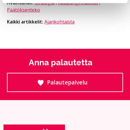
Avainsanat:
Strategia
,
Kaupunginhallitus
,
Päätöksenteko
Kaikki artikkelit:
Ajankohtaista
Anna palautetta
Palautepalvelu
Siirtyy ulkoiselle sivust