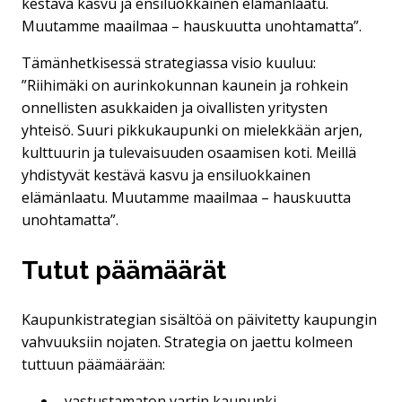
kestävä kasvu ja ensiluokkainen elämänlaatu.
Muutamme maailmaa – hauskuutta unohtamatta”.
Tämänhetkisessä strategiassa visio kuuluu:
”Riihimäki on aurinkokunnan kaunein ja rohkein
onnellisten asukkaiden ja oivallisten yritysten
yhteisö. Suuri pikkukaupunki on mielekkään arjen,
kulttuurin ja tulevaisuuden osaamisen koti. Meillä
yhdistyvät kestävä kasvu ja ensiluokkainen
elämänlaatu. Muutamme maailmaa – hauskuutta
unohtamatta”.
Tutut päämäärät
Kaupunkistrategian sisältöä on päivitetty kaupungin
vahvuuksiin nojaten. Strategia on jaettu kolmeen
tuttuun päämäärään:
vastustamaton vartin kaupunki,