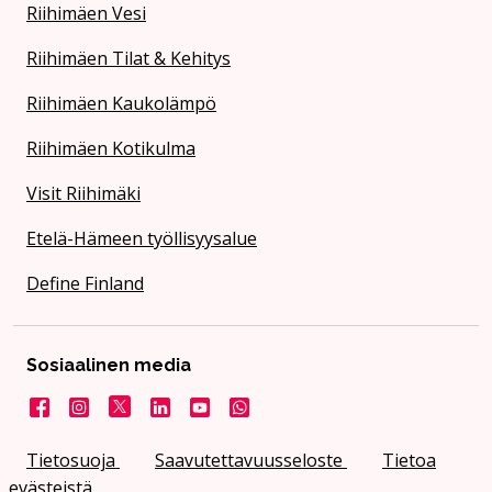
Riihimäen Vesi
Riihimäen Tilat & Kehitys
Riihimäen Kaukolämpö
Riihimäen Kotikulma
Visit Riihimäki
Etelä-Hämeen työllisyysalue
Define Finland
Sosiaalinen media
Facebook
Instagram
X
LinkedIn
YouTube
Kaupunki WhatsApissa
Tietosuoja
Saavutettavuusseloste
Tietoa
evästeistä