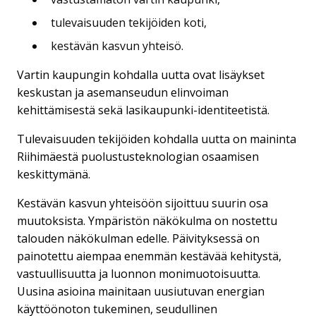
tulevaisuuden tekijöiden koti,
kestävän kasvun yhteisö.
Vartin kaupungin kohdalla uutta ovat lisäykset
keskustan ja asemanseudun elinvoiman
kehittämisestä sekä lasikaupunki-identiteetistä.
Tulevaisuuden tekijöiden kohdalla uutta on maininta
Riihimäestä puolustusteknologian osaamisen
keskittymänä.
Kestävän kasvun yhteisöön sijoittuu suurin osa
muutoksista. Ympäristön näkökulma on nostettu
talouden näkökulman edelle. Päivityksessä on
painotettu aiempaa enemmän kestävää kehitystä,
vastuullisuutta ja luonnon monimuotoisuutta.
Uusina asioina mainitaan uusiutuvan energian
käyttöönoton tukeminen, seudullinen