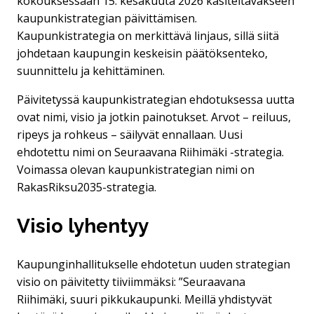
kokouksessaan 15. kesäkuuta 2026 käsiteltäväkseen
kaupunkistrategian päivittämisen.
Kaupunkistrategia on merkittävä linjaus, sillä siitä
johdetaan kaupungin keskeisin päätöksenteko,
suunnittelu ja kehittäminen.
Päivitetyssä kaupunkistrategian ehdotuksessa uutta
ovat nimi, visio ja jotkin painotukset. Arvot – reiluus,
ripeys ja rohkeus – säilyvät ennallaan. Uusi
ehdotettu nimi on Seuraavana Riihimäki -strategia.
Voimassa olevan kaupunkistrategian nimi on
RakasRiksu2035-strategia.
Visio lyhentyy
Kaupunginhallitukselle ehdotetun uuden strategian
visio on päivitetty tiiviimmäksi: ”Seuraavana
Riihimäki, suuri pikkukaupunki. Meillä yhdistyvät