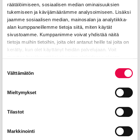
räätälöimiseen, sosiaalisen median ominaisuuksien
Viestintä- ja markkinointipäällikkö
tukemiseen ja kävijämäärämme analysoimiseen. Lisäksi
jaamme sosiaalisen median, mainosalan ja analytiikka-
Hallinto ja konserni -toimiala
alan kumppaneillemme tietoja siitä, miten käytät
sivustoamme. Kumppanimme voivat yhdistää näitä
040 489 6005
tietoja muihin tietoihin, joita olet antanut heille tai joita on
kerätty, kun olet käyttänyt heidän palvelujaan. Voit
Mia.Miettinen@riihimaki.fi
muuttaa hyväksyntääsi sivuston alalaidassa olevan
Tietoa evästeistä
linkin kautta.
Suostumuksen
Välttämätön
valinta
Koivisto Samuel
Mieltymykset
Toimitusjohtaja
Tilastot
Business Riihimäki
040 841 0700
Markkinointi