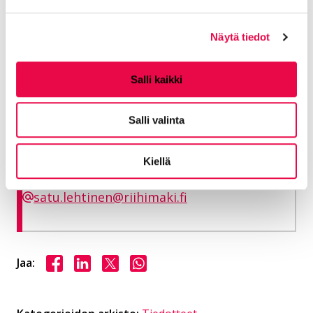
samuel.koivisto@riihimaki.fi
Näytä tiedot
Lehtinen Satu
Salli kaikki
Toimitusjohtaja
Salli valinta
Riihimäen Kotikulma Oy
Kiellä
044 491 3958
satu.lehtinen@riihimaki.fi
Jaa Facebookissa
Jaa LinkedInissä
Jaa X:ssä
Jaa WhasAppissa
Jaa: