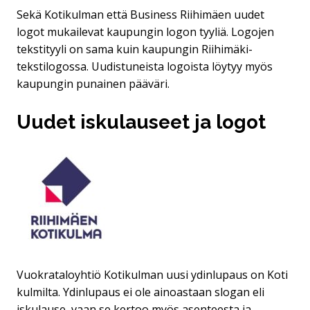
Sekä Kotikulman että Business Riihimäen uudet
logot mukailevat kaupungin logon tyyliä. Logojen
tekstityyli on sama kuin kaupungin Riihimäki-
tekstilogossa. Uudistuneista logoista löytyy myös
kaupungin punainen pääväri.
Uudet iskulauseet ja logot
Vuokrataloyhtiö Kotikulman uusi ydinlupaus on Koti
kulmilta. Ydinlupaus ei ole ainoastaan slogan eli
iskulause, vaan se kertoo myös asenteesta ja