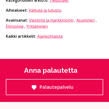
Kategorioiden arkisto:
Tiedotteet
Aihealueet:
Vaikuta ja tutustu
Avainsanat:
Viestintä ja markkinointi
,
Asuminen
,
Elinvoima
,
Yrittäminen
Kaikki artikkelit:
Ajankohtaista
Anna palautetta
Palautepalvelu
Siirtyy ulkoiselle sivust