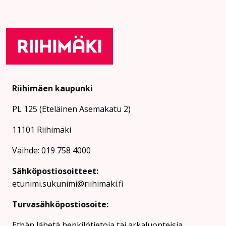
Riihimäen kaupunki
PL 125 (Eteläinen Asemakatu 2)
11101 Riihimäki
Vaihde: 019 758 4000
Sähköpostiosoitteet:
etunimi.sukunimi@riihimaki.fi
Turvasähköpostiosoite:
Ethän lähetä henkilötietoja tai arkaluonteisia