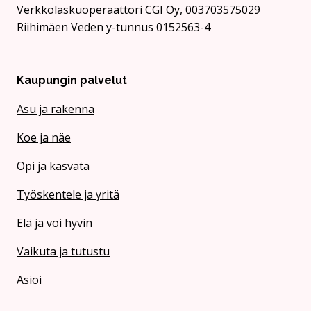
Verkkolaskuoperaattori CGI Oy, 003703575029
Riihimäen Veden y-tunnus 0152563-4
Kaupungin palvelut
Asu ja rakenna
Koe ja näe
Opi ja kasvata
Työskentele ja yritä
Elä ja voi hyvin
Vaikuta ja tutustu
Asioi