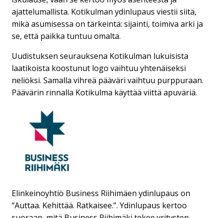
ajattelumallista. Kotikulman ydinlupaus viestii siitä,
mikä asumisessa on tärkeintä: sijainti, toimiva arki ja
se, että paikka tuntuu omalta.
Uudistuksen seurauksena Kotikulman lukuisista
laatikoista koostunut logo vaihtuu yhtenäiseksi
neliöksi. Samalla vihreä pääväri vaihtuu purppuraan.
Päävärin rinnalla Kotikulma käyttää viittä apuväriä.
Elinkeinoyhtiö Business Riihimäen ydinlupaus on
“Auttaa. Kehittää. Ratkaisee.”. Ydinlupaus kertoo
suoraan, mitä Business Riihimäki tekee yritysten