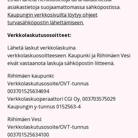
asiakastietoja suojaamattomassa sähköpostissa.
Kaupungin verkkosivuilta löytyy ohjeet
turvasähköpostin lähettämiseen.
Verkkolaskutusosoitteet:
Lähetä laskut verkkolaskuina
verkkolaskuosoitteeseen. Kaupunki ja Riihimäen Vesi
eivät vastaanota laskuja sähköpostin liitteenä.
Riihimäen kaupunki:
Verkkolaskutusosoite/OVT-tunnus
003701525634694
Verkkolaskuoperaattori CGI Oy, 003703575029
Kaupungin y-tunnus 0152563-4
Rii­hi­mäen Vesi:
Verkkolaskutusosoite/OVT-tunnus
003701525634100