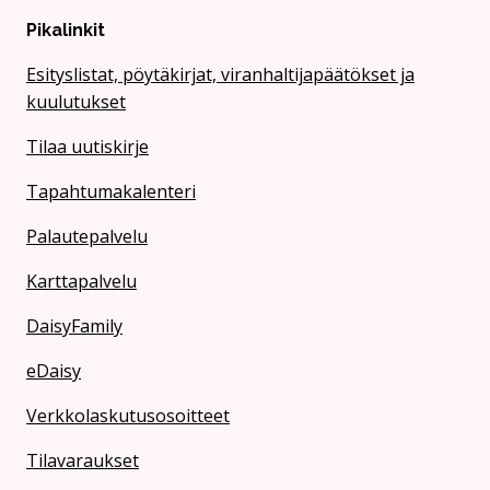
Pikalinkit
Esityslistat, pöytäkirjat, viranhaltijapäätökset ja
kuulutukset
Tilaa uutiskirje
Tapahtumakalenteri
Palautepalvelu
Karttapalvelu
DaisyFamily
eDaisy
Verkkolaskutusosoitteet
Tilavaraukset