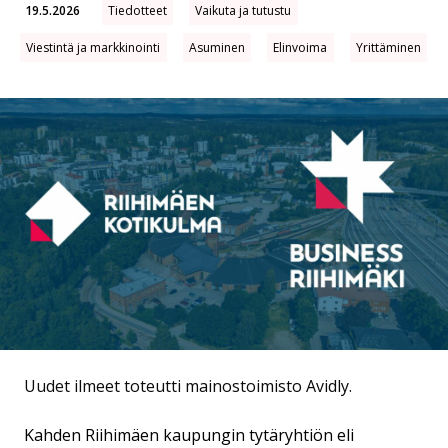
19.5.2026
Tiedotteet
Vaikuta ja tutustu
Viestintä ja markkinointi
Asuminen
Elinvoima
Yrittäminen
Uudet ilmeet toteutti mainostoimisto Avidly.
Kahden Riihimäen kaupungin tytäryhtiön eli