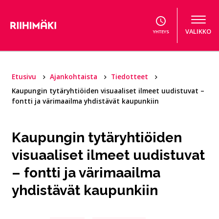
Hyppää sisältöön
VALIKKO
YHTEYS
Etusivu
Ajankohtaista
Tiedotteet
Kaupungin tytäryhtiöiden visuaaliset ilmeet uudistuvat –
fontti ja värimaailma yhdistävät kaupunkiin
Kaupungin tytäryhtiöiden
visuaaliset ilmeet uudistuvat
– fontti ja värimaailma
yhdistävät kaupunkiin