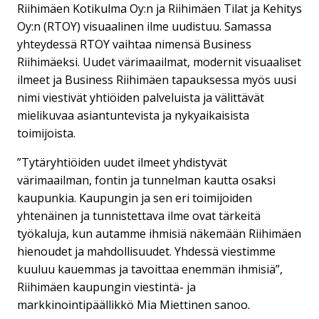
Riihimäen Kotikulma Oy:n ja Riihimäen Tilat ja Kehitys
Oy:n (RTOY) visuaalinen ilme uudistuu. Samassa
yhteydessä RTOY vaihtaa nimensä Business
Riihimäeksi. Uudet värimaailmat, modernit visuaaliset
ilmeet ja Business Riihimäen tapauksessa myös uusi
nimi viestivät yhtiöiden palveluista ja välittävät
mielikuvaa asiantuntevista ja nykyaikaisista
toimijoista.
”Tytäryhtiöiden uudet ilmeet yhdistyvät
värimaailman, fontin ja tunnelman kautta osaksi
kaupunkia. Kaupungin ja sen eri toimijoiden
yhtenäinen ja tunnistettava ilme ovat tärkeitä
työkaluja, kun autamme ihmisiä näkemään Riihimäen
hienoudet ja mahdollisuudet. Yhdessä viestimme
kuuluu kauemmas ja tavoittaa enemmän ihmisiä”,
Riihimäen kaupungin viestintä- ja
markkinointipäällikkö Mia Miettinen sanoo.