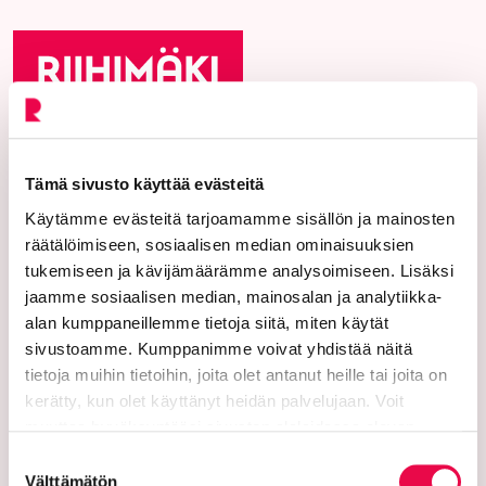
Riihimäen kaupunki
Tämä sivusto käyttää evästeitä
PL 125 (Eteläinen Asemakatu 2)
Käytämme evästeitä tarjoamamme sisällön ja mainosten
räätälöimiseen, sosiaalisen median ominaisuuksien
11101 Riihimäki
tukemiseen ja kävijämäärämme analysoimiseen. Lisäksi
Vaihde: 019 758 4000
jaamme sosiaalisen median, mainosalan ja analytiikka-
alan kumppaneillemme tietoja siitä, miten käytät
Sähköpostiosoitteet:
sivustoamme. Kumppanimme voivat yhdistää näitä
etunimi.sukunimi@riihimaki.fi
tietoja muihin tietoihin, joita olet antanut heille tai joita on
kerätty, kun olet käyttänyt heidän palvelujaan. Voit
Turvasähköpostiosoite:
muuttaa hyväksyntääsi sivuston alalaidassa olevan
Ethän lähetä henkilötietoja tai arkaluonteisia
Tietoa evästeistä
linkin kautta.
Suostumuksen
asiakastietoja suojaamattomassa sähköpostissa.
Välttämätön
valinta