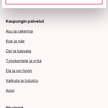
Riihimäen Veden y-tunnus 0152563-4
Kaupungin palvelut
Asu ja rakenna
Koe ja näe
Opi ja kasvata
Työskentele ja yritä
Elä ja voi hyvin
Vaikuta ja tutustu
Asioi