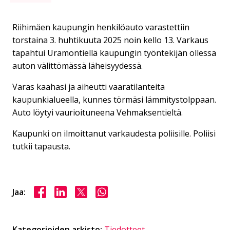
Riihimäen kaupungin henkilöauto varastettiin
torstaina 3. huhtikuuta 2025 noin kello 13. Varkaus
tapahtui Uramontiellä kaupungin työntekijän ollessa
auton välittömässä läheisyydessä.
Varas kaahasi ja aiheutti vaaratilanteita
kaupunkialueella, kunnes törmäsi lämmitystolppaan.
Auto löytyi vaurioituneena Vehmaksentieltä.
Kaupunki on ilmoittanut varkaudesta poliisille. Poliisi
tutkii tapausta.
Jaa Facebookissa
Jaa LinkedInissä
Jaa X:ssä
Jaa WhasAppissa
Jaa:
Kategorioiden arkisto:
Tiedotteet