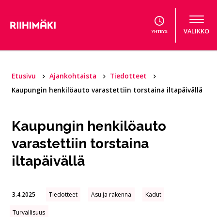
Hyppää sisältöön
VALIKKO
YHTEYS
Etusivu
Ajankohtaista
Tiedotteet
Kaupungin henkilöauto varastettiin torstaina iltapäivällä
Kaupungin henkilöauto
varastettiin torstaina
iltapäivällä
3.4.2025
Tiedotteet
Asu ja rakenna
Kadut
Turvallisuus