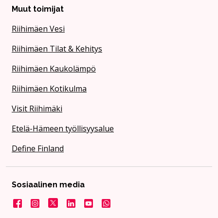
Muut toimijat
Riihimäen Vesi
Riihimäen Tilat & Kehitys
Riihimäen Kaukolämpö
Riihimäen Kotikulma
Visit Riihimäki
Etelä-Hämeen työllisyysalue
Define Finland
Sosiaalinen media
Facebook
Instagram
X
LinkedIn
YouTube
Kaupunki WhatsApissa