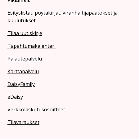
Pikalinkit
Esityslistat, pöytäkirjat, viranhaltijapäätökset ja
kuulutukset
Tilaa uutiskirje
Tapahtumakalenteri
Palautepalvelu
Karttapalvelu
DaisyFamily
eDaisy
Verkkolaskutusosoitteet
Tilavaraukset