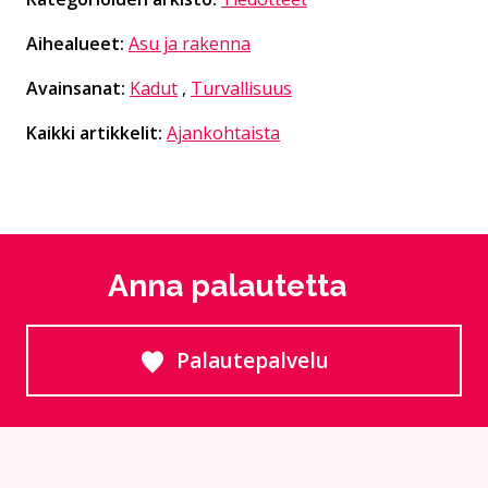
Aihealueet:
Asu ja rakenna
Avainsanat:
Kadut
,
Turvallisuus
Kaikki artikkelit:
Ajankohtaista
Anna palautetta
Palautepalvelu
Siirtyy ulkoiselle sivust