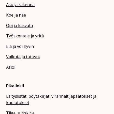
Asu ja rakenna
Koe ja näe
Opi ja kasvata
Työskentele ja yritä
Elä ja voi hyvin
Vaikuta ja tutustu
Asioi
Pikalinkit
Esityslistat, pöytäkirjat, viranhaltijapäätökset ja
kuulutukset
Tilaa uutiskirje