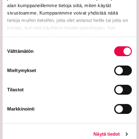
alan kumppaneillemme tietoja siitä, miten käytät
Riihimäen kaupunki
sivustoamme. Kumppanimme voivat yhdistää näitä
tietoja muihin tietoihin, joita olet antanut heille tai joita on
PL 125 (Eteläinen Asemakatu 2)
kerätty, kun olet käyttänyt heidän palvelujaan. Voit
muuttaa hyväksyntääsi sivuston alalaidassa olevan
11101 Riihimäki
Tietoa evästeistä
linkin kautta.
Suostumuksen
Vaihde: 019 758 4000
Välttämätön
valinta
Sähköpostiosoitteet:
etunimi.sukunimi@riihimaki.fi
Mieltymykset
Turvasähköpostiosoite:
Tilastot
Ethän lähetä henkilötietoja tai arkaluonteisia
asiakastietoja suojaamattomassa sähköpostissa.
Markkinointi
Kaupungin verkkosivuilta löytyy ohjeet
turvasähköpostin lähettämiseen.
Verkkolaskutusosoitteet:
Näytä tiedot