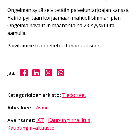
Ongelman syitä selvitetään palveluntarjoajan kanssa.
Häiriö pyritään korjaamaan mahdollisimman pian.
Ongelma havaittiin maanantaina 23. syyskuuta
aamulla.
Päivitämme tilannetietoa tähän uutiseen.
Jaa Facebookissa
Jaa LinkedInissä
Jaa X:ssä
Jaa WhasAppissa
Jaa:
Kategorioiden arkisto:
Tiedotteet
Aihealueet:
Asioi
Avainsanat:
ICT
,
Kaupunginhallitus
,
Kaupunginvaltuusto