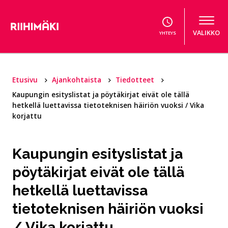
Hyppää sisältöön
VALIKKO
YHTEYS
Etusivu
Ajankohtaista
Tiedotteet
Kaupungin esityslistat ja pöytäkirjat eivät ole tällä
hetkellä luettavissa tietoteknisen häiriön vuoksi / Vika
korjattu
Kaupungin esityslistat ja
pöytäkirjat eivät ole tällä
hetkellä luettavissa
tietoteknisen häiriön vuoksi
/ Vika korjattu