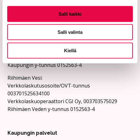
Lähetä laskut verkkolaskuina
verkkolaskuosoitteeseen. Kaupunki ja Riihimäen Vesi
Salli kaikki
eivät vastaanota laskuja sähköpostin liitteenä.
Salli valinta
Riihimäen kaupunki:
Verkkolaskutusosoite/OVT-tunnus
003701525634694
Kiellä
Verkkolaskuoperaattori CGI Oy, 003703575029
Kaupungin y-tunnus 0152563-4
Rii­hi­mäen Vesi:
Verkkolaskutusosoite/OVT-tunnus
003701525634100
Verkkolaskuoperaattori CGI Oy, 003703575029
Riihimäen Veden y-tunnus 0152563-4
Kaupungin palvelut