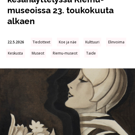
museoissa 23. toukokuuta
alkaen
22.5.2026
Tiedotteet
Koe ja näe
Kulttuuri
Elinvoima
Keskusta
Museot
Riemu-museot
Taide