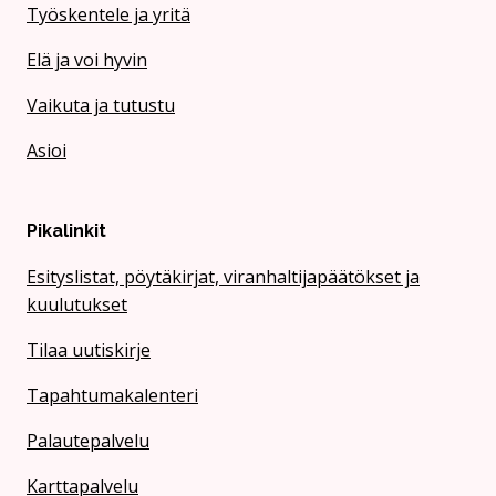
Työskentele ja yritä
Elä ja voi hyvin
Vaikuta ja tutustu
Asioi
Pikalinkit
Esityslistat, pöytäkirjat, viranhaltijapäätökset ja
kuulutukset
Tilaa uutiskirje
Tapahtumakalenteri
Palautepalvelu
Karttapalvelu