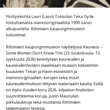
Yksityiskohta Lauri (Lassi) Tokkolan Teka Oy:lle
toteuttamasta mainosoriginaalista 1900-luvun
alkupuolelta. Riihimäen kaupunginmuseon
kokoelmat.
Riihimäen kaupunginmuseon näyttelyssä Kauneus –
Some Women Don’t Know This (23. toukokuuta–13.
syyskuuta 2026) keskitytään kauneuden ja
kauneudenhoidon maailmaan museon kokoelmiin
kuuluvien Tekan ja Havin esineistön ja
mainosoriginaalien, korujen sekä muun
kauneudenhoitoon liittyvän materiaalin kautta. Esillä
on myös Vuoden koru 2026 -kilpailun finalistien
suunnittelemia koruja, Juslin Maunulan
pikkulaukkuja sekä muutamia Riihimäen
taidemuseon teoksia.