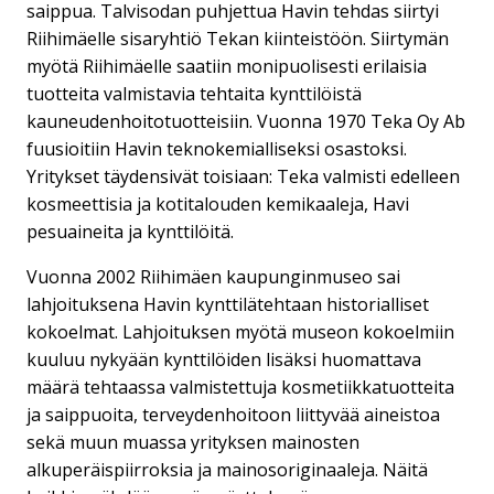
saippua. Talvisodan puhjettua Havin tehdas siirtyi
Riihimäelle sisaryhtiö Tekan kiinteistöön. Siirtymän
myötä Riihimäelle saatiin monipuolisesti erilaisia
tuotteita valmistavia tehtaita kynttilöistä
kauneudenhoitotuotteisiin. Vuonna 1970 Teka Oy Ab
fuusioitiin Havin teknokemialliseksi osastoksi.
Yritykset täydensivät toisiaan: Teka valmisti edelleen
kosmeettisia ja kotitalouden kemikaaleja, Havi
pesuaineita ja kynttilöitä.
Vuonna 2002 Riihimäen kaupunginmuseo sai
lahjoituksena Havin kynttilätehtaan historialliset
kokoelmat. Lahjoituksen myötä museon kokoelmiin
kuuluu nykyään kynttilöiden lisäksi huomattava
määrä tehtaassa valmistettuja kosmetiikkatuotteita
ja saippuoita, terveydenhoitoon liittyvää aineistoa
sekä muun muassa yrityksen mainosten
alkuperäispiirroksia ja mainosoriginaaleja. Näitä