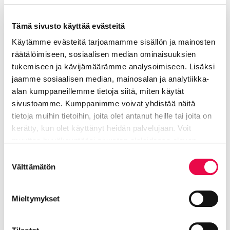
Ilona-saippuamainosten mainoskieli ja -kuvasto
Tämä sivusto käyttää evästeitä
vastasivat pitkälti aikansa ihanteita ja muuta
Käytämme evästeitä tarjoamamme sisällön ja mainosten
mainoskuvastoa. Mainokset lupasivat käyttäjälleen
räätälöimiseen, sosiaalisen median ominaisuuksien
kauneutta, nuoruutta ja muiden ihailua:
tukemiseen ja kävijämäärämme analysoimiseen. Lisäksi
”sametinhienoa, pehmoista ja sileää ihoa”. Ilona-
jaamme sosiaalisen median, mainosalan ja analytiikka-
saippuaa markkinoitiin nykyaikaiselle naiselle
alan kumppaneillemme tietoja siitä, miten käytät
nykyaikaisena tuotteena, joka sopi myös pohjoisen
sivustoamme. Kumppanimme voivat yhdistää näitä
ankaraan ilmastoon ja kylmään talveen.
tietoja muihin tietoihin, joita olet antanut heille tai joita on
kerätty, kun olet käyttänyt heidän palvelujaan. Voit
Näyttelyssä on esillä myös koruja, kuten Vuoden
muuttaa hyväksyntääsi sivuston alalaidassa olevan
koru 2026 -voittajan Janna Kalamaan Solina-
Tietoa evästeistä
linkin kautta.
korusarja ja vuoden 2025 voittajan Mari Syrénin
Suostumuksen
Välttämätön
Kesäsade-korusarja. Muut esillä olevat korut,
valinta
hiuskammat, pikkulaukut ja hattuneulat kuuluvat
Riihimäen kaupunginmuseon kokoelmaan. Juslin
Mieltymykset
Maunulalta näyttelyssä on mukana muutama
Scrunchie bag -pikkulaukku.