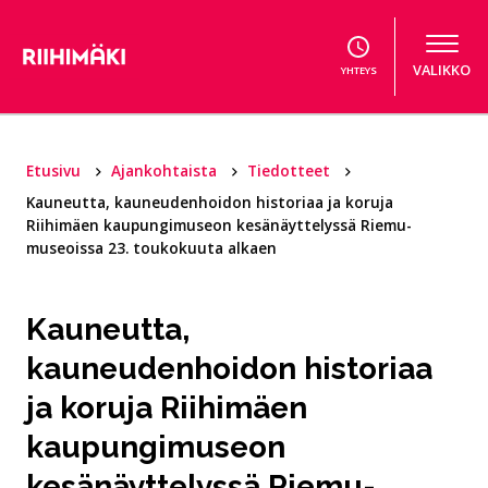
Hyppää sisältöön
VALIKKO
YHTEYS
Etusivu
Ajankohtaista
Tiedotteet
Kauneutta, kauneudenhoidon historiaa ja koruja
Riihimäen kaupungimuseon kesänäyttelyssä Riemu-
museoissa 23. toukokuuta alkaen
Kauneutta,
kauneudenhoidon historiaa
ja koruja Riihimäen
kaupungimuseon
kesänäyttelyssä Riemu-