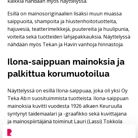
kaikkia nähdään myös näyttelyssä.
Esillä on mainosoriginaalien lisäksi muun muassa
saippuoita, shampoita ja hiustenhoitotuotteita,
hajuvesiä, teatterimeikkejä, puutereita ja huulipunia,
voiteita sekä tuotteiden lahjapakkauksia. Näyttelyssä
nähdään myös Tekan ja Havin vanhoja hinnastoja.
Ilona-saippuan mainoksia ja
palkittua korumuotoilua
Näyttelyssä on esillä Ilona-saippuaa, joka oli yksi Oy
Teka Ab:n suosituimmista tuotteista. Ilona-saippuan
mainoksia kuvitti vuodesta 1926 alkaen Keuruulla
syntynyt taidemaalari ja -graafikko sekä kuvittajana
ja mainospiirtäjänä toiminut Lauri (Lassi) Tokkola
(1899–1975). Näyttelyssä on esillä Ilona-saippuaa
mainostavia alkuperäisiä mainosoriginaaleja.