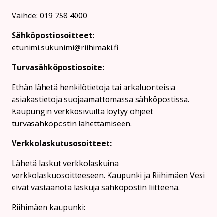
Vaihde: 019 758 4000
Sähköpostiosoitteet:
etunimi.sukunimi@riihimaki.fi
Turvasähköpostiosoite:
Ethän lähetä henkilötietoja tai arkaluonteisia
asiakastietoja suojaamattomassa sähköpostissa.
Kaupungin verkkosivuilta löytyy ohjeet
turvasähköpostin lähettämiseen.
Verkkolaskutusosoitteet:
Lähetä laskut verkkolaskuina
verkkolaskuosoitteeseen. Kaupunki ja Riihimäen Vesi
eivät vastaanota laskuja sähköpostin liitteenä.
Riihimäen kaupunki: