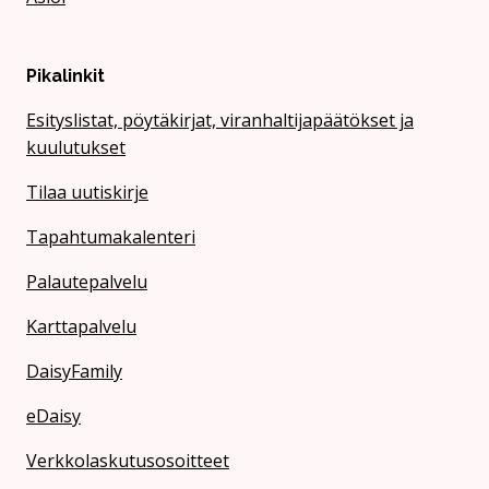
Pikalinkit
Esityslistat, pöytäkirjat, viranhaltijapäätökset ja
kuulutukset
Tilaa uutiskirje
Tapahtumakalenteri
Palautepalvelu
Karttapalvelu
DaisyFamily
eDaisy
Verkkolaskutusosoitteet