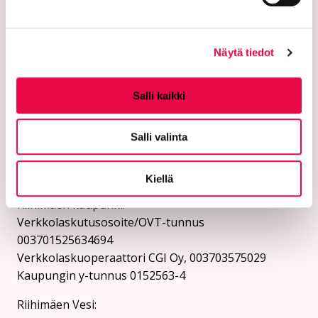
Ethän lähetä henkilötietoja tai arkaluonteisia
asiakastietoja suojaamattomassa sähköpostissa.
Näytä tiedot
Kaupungin verkkosivuilta löytyy ohjeet
turvasähköpostin lähettämiseen.
Salli kaikki
Verkkolaskutusosoitteet:
Salli valinta
Lähetä laskut verkkolaskuina
verkkolaskuosoitteeseen. Kaupunki ja Riihimäen Vesi
eivät vastaanota laskuja sähköpostin liitteenä.
Kiellä
Riihimäen kaupunki:
Verkkolaskutusosoite/OVT-tunnus
003701525634694
Verkkolaskuoperaattori CGI Oy, 003703575029
Kaupungin y-tunnus 0152563-4
Rii­hi­mäen Vesi: