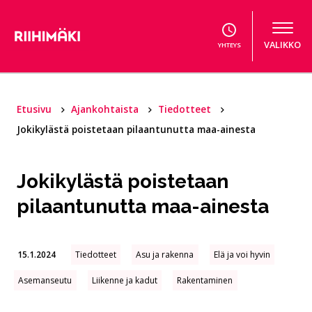
Hyppää sisältöön
VALIKKO
YHTEYS
Etusivu
Ajankohtaista
Tiedotteet
Jokikylästä poistetaan pilaantunutta maa-ainesta
Jokikylästä poistetaan
pilaantunutta maa-ainesta
15.1.2024
Tiedotteet
Asu ja rakenna
Elä ja voi hyvin
Asemanseutu
Liikenne ja kadut
Rakentaminen