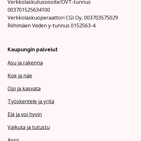
Verkkolaskutusosoite/OVT-tunnus
003701525634100
Verkkolaskuoperaattori CGI Oy, 003703575029
Riihimäen Veden y-tunnus 0152563-4
Kaupungin palvelut
Asu ja rakenna
Koe ja näe
Opi ja kasvata
Työskentele ja yritä
Elä ja voi hyvin
Vaikuta ja tutustu
Asioi