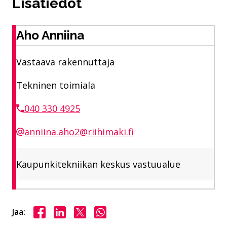
Lisätiedot
Aho Anniina
Vastaava rakennuttaja
Tekninen toimiala
040 330 4925
anniina.aho2@riihimaki.fi
Kaupunkitekniikan keskus vastuualue
Jaa Facebookissa
Jaa LinkedInissä
Jaa X:ssä
Jaa WhasAppissa
Jaa: