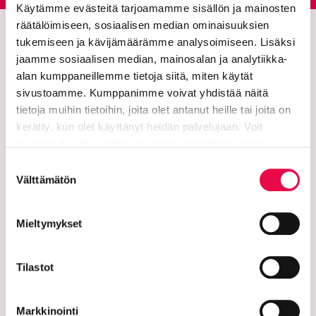
Käytämme evästeitä tarjoamamme sisällön ja mainosten
räätälöimiseen, sosiaalisen median ominaisuuksien
tukemiseen ja kävijämäärämme analysoimiseen. Lisäksi
jaamme sosiaalisen median, mainosalan ja analytiikka-
alan kumppaneillemme tietoja siitä, miten käytät
sivustoamme. Kumppanimme voivat yhdistää näitä
tietoja muihin tietoihin, joita olet antanut heille tai joita on
kerätty, kun olet käyttänyt heidän palvelujaan. Voit
muuttaa hyväksyntääsi sivuston alalaidassa olevan
Riihimäen kaupunki
Tietoa evästeistä
linkin kautta.
Suostumuksen
Välttämätön
PL 125 (Eteläinen Asemakatu 2)
valinta
11101 Riihimäki
Mieltymykset
Vaihde: 019 758 4000
Tilastot
Sähköpostiosoitteet:
etunimi.sukunimi@riihimaki.fi
Markkinointi
Turvasähköpostiosoite: