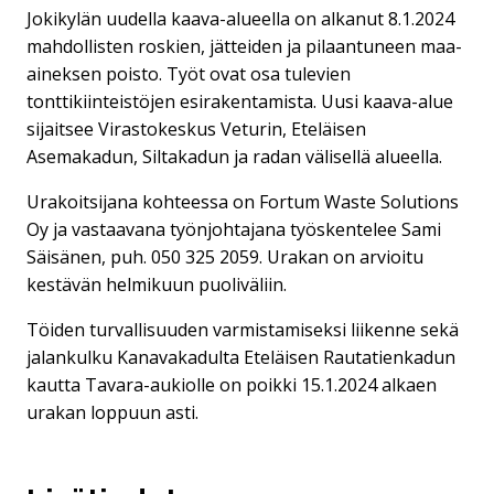
Jokikylän uudella kaava-alueella on alkanut 8.1.2024
mahdollisten roskien, jätteiden ja pilaantuneen maa-
aineksen poisto. Työt ovat osa tulevien
tonttikiinteistöjen esirakentamista. Uusi kaava-alue
sijaitsee Virastokeskus Veturin, Eteläisen
Asemakadun, Siltakadun ja radan välisellä alueella.
Urakoitsijana kohteessa on Fortum Waste Solutions
Oy ja vastaavana työnjohtajana työskentelee Sami
Säisänen, puh. 050 325 2059. Urakan on arvioitu
kestävän helmikuun puoliväliin.
Töiden turvallisuuden varmistamiseksi liikenne sekä
jalankulku Kanavakadulta Eteläisen Rautatienkadun
kautta Tavara-aukiolle on poikki 15.1.2024 alkaen
urakan loppuun asti.