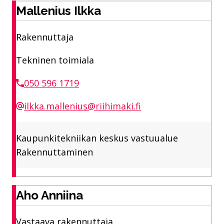
Mallenius Ilkka
Rakennuttaja
Tekninen toimiala
050 596 1719
ilkka.mallenius@riihimaki.fi
Kaupunkitekniikan keskus vastuualue
Rakennuttaminen
Aho Anniina
Vastaava rakennuttaja