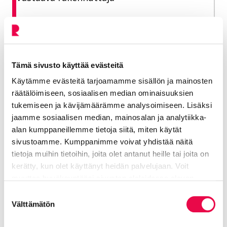
Tekninen toimiala
040 330 4925
Tämä sivusto käyttää evästeitä
anniina.aho2@riihimaki.fi
Käytämme evästeitä tarjoamamme sisällön ja mainosten
räätälöimiseen, sosiaalisen median ominaisuuksien
Kaupunkitekniikan keskus vastuualue
tukemiseen ja kävijämäärämme analysoimiseen. Lisäksi
jaamme sosiaalisen median, mainosalan ja analytiikka-
alan kumppaneillemme tietoja siitä, miten käytät
sivustoamme. Kumppanimme voivat yhdistää näitä
Jaa Facebookissa
Jaa LinkedInissä
Jaa X:ssä
Jaa WhasAppissa
Jaa:
tietoja muihin tietoihin, joita olet antanut heille tai joita on
kerätty, kun olet käyttänyt heidän palvelujaan. Voit
muuttaa hyväksyntääsi sivuston alalaidassa olevan
Kategorioiden arkisto:
Tiedotteet
Tietoa evästeistä
linkin kautta.
Suostumuksen
Välttämätön
Aihealueet:
Asu ja rakenna
valinta
Avainsanat:
Rakentaminen
,
Liikunta