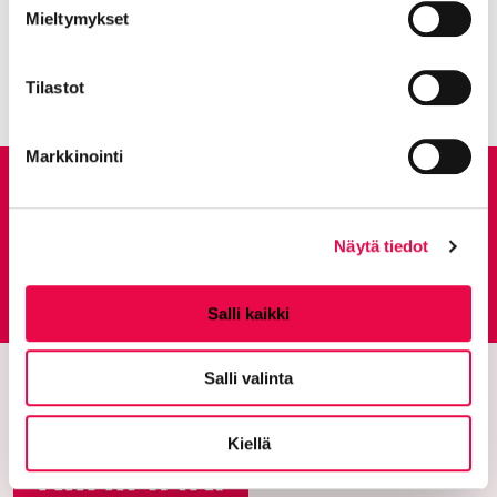
Mieltymykset
Kaikki artikkelit:
Ajankohtaista
Tilastot
Markkinointi
Anna palautetta
Näytä tiedot
Palautepalvelu
Siirtyy ulkoiselle sivust
Salli kaikki
Salli valinta
Kiellä