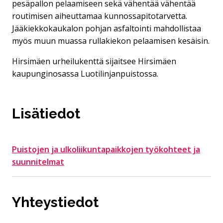
pesäpallon pelaamiseen sekä vähentää vähentää
routimisen aiheuttamaa kunnossapitotarvetta.
Jääkiekkokaukalon pohjan asfaltointi mahdollistaa
myös muun muassa rullakiekon pelaamisen kesäisin.
Hirsimäen urheilukenttä sijaitsee Hirsimäen
kaupunginosassa Luotilinjanpuistossa.
Lisätiedot
Puistojen ja ulkoliikuntapaikkojen työkohteet ja
suunnitelmat
Yhteystiedot