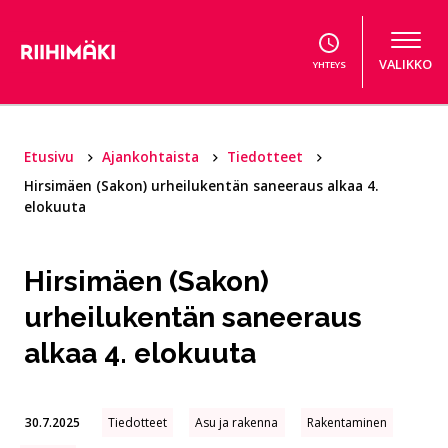
Hyppää sisältöön
VALIKKO
YHTEYS
Etusivu
Ajankohtaista
Tiedotteet
Hirsimäen (Sakon) urheilukentän saneeraus alkaa 4.
elokuuta
Hirsimäen (Sakon)
urheilukentän saneeraus
alkaa 4. elokuuta
30.7.2025
Tiedotteet
Asu ja rakenna
Rakentaminen