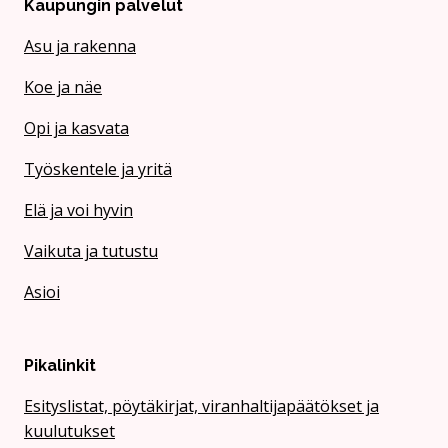
Kaupungin palvelut
Asu ja rakenna
Koe ja näe
Opi ja kasvata
Työskentele ja yritä
Elä ja voi hyvin
Vaikuta ja tutustu
Asioi
Pikalinkit
Esityslistat, pöytäkirjat, viranhaltijapäätökset ja
kuulutukset