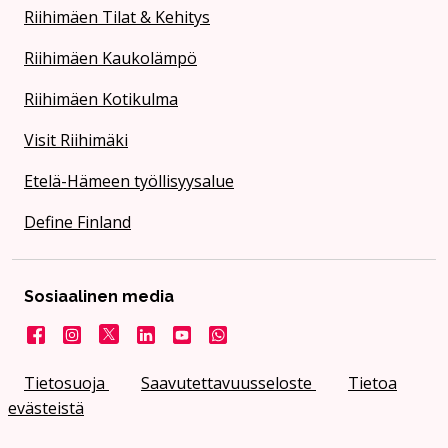
Riihimäen Tilat & Kehitys
Riihimäen Kaukolämpö
Riihimäen Kotikulma
Visit Riihimäki
Etelä-Hämeen työllisyysalue
Define Finland
Sosiaalinen media
Facebook
Instagram
X
LinkedIn
YouTube
Kaupunki WhatsApissa
Tietosuoja
Saavutettavuusseloste
Tietoa
evästeistä