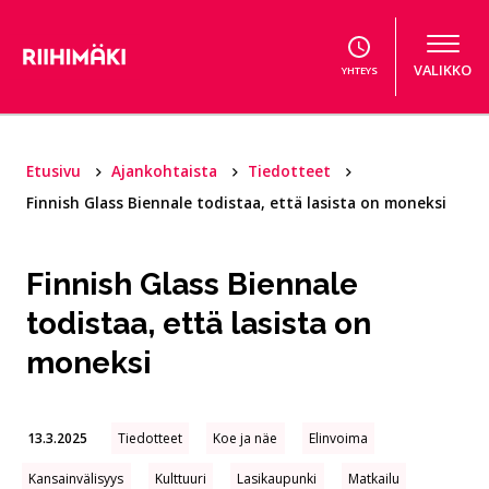
Hyppää sisältöön
VALIKKO
YHTEYS
Etusivu
Ajankohtaista
Tiedotteet
Finnish Glass Biennale todistaa, että lasista on moneksi
Finnish Glass Biennale
todistaa, että lasista on
moneksi
13.3.2025
Tiedotteet
Koe ja näe
Elinvoima
Kansainvälisyys
Kulttuuri
Lasikaupunki
Matkailu