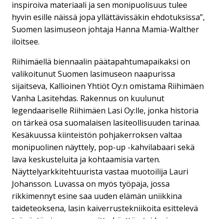
inspiroiva materiaali ja sen monipuolisuus tulee
hyvin esille näissä jopa yllättävissäkin ehdotuksissa”,
Suomen lasimuseon johtaja Hanna Mamia-Walther
iloitsee.
Riihimäellä biennaalin päätapahtumapaikaksi on
valikoitunut Suomen lasimuseon naapurissa
sijaitseva, Kallioinen Yhtiöt Oy:n omistama Riihimäen
Vanha Lasitehdas. Rakennus on kuulunut
legendaariselle Riihimäen Lasi Oy:lle, jonka historia
on tärkeä osa suomalaisen lasiteollisuuden tarinaa.
Kesäkuussa kiinteistön pohjakerroksen valtaa
monipuolinen näyttely, pop-up -kahvilabaari sekä
lava keskusteluita ja kohtaamisia varten.
Näyttelyarkkitehtuurista vastaa muotoilija Lauri
Johansson. Luvassa on myös työpaja, jossa
rikkimennyt esine saa uuden elämän uniikkina
taideteoksena, lasin kaiverrustekniikoita esittelevä