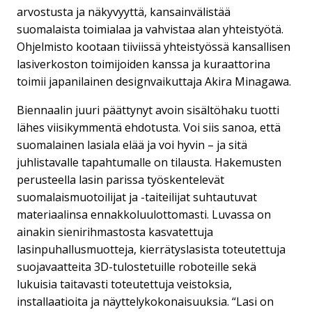
arvostusta ja näkyvyyttä, kansainvälistää
suomalaista toimialaa ja vahvistaa alan yhteistyötä.
Ohjelmisto kootaan tiiviissä yhteistyössä kansallisen
lasiverkoston toimijoiden kanssa ja kuraattorina
toimii japanilainen designvaikuttaja Akira Minagawa.
Biennaalin juuri päättynyt avoin sisältöhaku tuotti
lähes viisikymmentä ehdotusta. Voi siis sanoa, että
suomalainen lasiala elää ja voi hyvin – ja sitä
juhlistavalle tapahtumalle on tilausta. Hakemusten
perusteella lasin parissa työskentelevät
suomalaismuotoilijat ja -taiteilijat suhtautuvat
materiaalinsa ennakkoluulottomasti. Luvassa on
ainakin sienirihmastosta kasvatettuja
lasinpuhallusmuotteja, kierrätyslasista toteutettuja
suojavaatteita 3D-tulostetuille roboteille sekä
lukuisia taitavasti toteutettuja veistoksia,
installaatioita ja näyttelykokonaisuuksia. “Lasi on