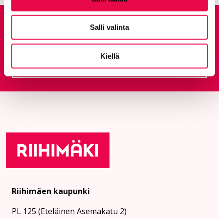
Anna palautetta
Salli valinta
Kiellä
Palautepalvelu
Siirtyy ulkoiselle sivust
Riihimäen kaupunki
PL 125 (Eteläinen Asemakatu 2)