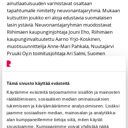
ainutlaatuisuuden varmistavat osaltaan
tapahtumalle nimitetty neuvonantajaryhmä. Mukaan
kutsuttiin joukko eri aloja edustavia suomalaisen
lasin ystäviä. Neuvonantajaryhmän muodostavat
Riihimäen kaupunginjohtaja Jouni Eho, Riihimäen
kaupunginvaltuutettu Aarno Yrjö-Koskinen,
muotisuunnittelija Anne-Mari Pahkala, Nuutajärvi
Pruuki Oy:n toimitusjohtaja Ari Salmi, Suomen
lasimuseon ystävät ry:n hallituksen jäsen Jyrki
Kippola, Iittalan Creative Director Janni Vepsäläinen
sekä kulttuuri-, ja tapahtuma-alan yrittäjä Tomi
Hänninen. Ryhmän toimintaa ohjaavat Riihimäen
Tämä sivusto käyttää evästeitä
kaupungin kehityspäällikkö Kristian Keinänen,
Käytämme evästeitä tarjoamamme sisällön ja mainosten
Suomen lasimuseon johtaja Hanna Mamia-Walther
räätälöimiseen, sosiaalisen median ominaisuuksien
sekä Luovi Productionsin toimitusjohtaja Kari
tukemiseen ja kävijämäärämme analysoimiseen. Lisäksi
Korkman.
jaamme sosiaalisen median, mainosalan ja analytiikka-
alan kumppaneillemme tietoja siitä, miten käytät
Ensimmäinen Finnish Glass Biennale järjestetään 5.–
sivustoamme. Kumppanimme voivat yhdistää näitä