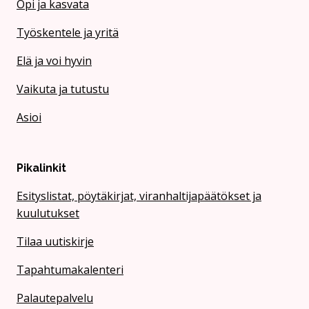
Opi ja kasvata
Työskentele ja yritä
Elä ja voi hyvin
Vaikuta ja tutustu
Asioi
Pikalinkit
Esityslistat, pöytäkirjat, viranhaltijapäätökset ja
kuulutukset
Tilaa uutiskirje
Tapahtumakalenteri
Palautepalvelu