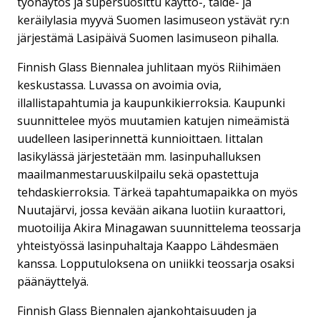
työnäytös ja supersuosittu käyttö-, taide- ja
keräilylasia myyvä Suomen lasimuseon ystävät ry:n
järjestämä Lasipäivä Suomen lasimuseon pihalla.
Finnish Glass Biennalea juhlitaan myös Riihimäen
keskustassa. Luvassa on avoimia ovia,
illallistapahtumia ja kaupunkikierroksia. Kaupunki
suunnittelee myös muutamien katujen nimeämistä
uudelleen lasiperinnettä kunnioittaen. Iittalan
lasikylässä järjestetään mm. lasinpuhalluksen
maailmanmestaruuskilpailu sekä opastettuja
tehdaskierroksia. Tärkeä tapahtumapaikka on myös
Nuutajärvi, jossa kevään aikana luotiin kuraattori,
muotoilija Akira Minagawan suunnittelema teossarja
yhteistyössä lasinpuhaltaja Kaappo Lähdesmäen
kanssa. Lopputuloksena on uniikki teossarja osaksi
päänäyttelyä.
Finnish Glass Biennalen ajankohtaisuuden ja