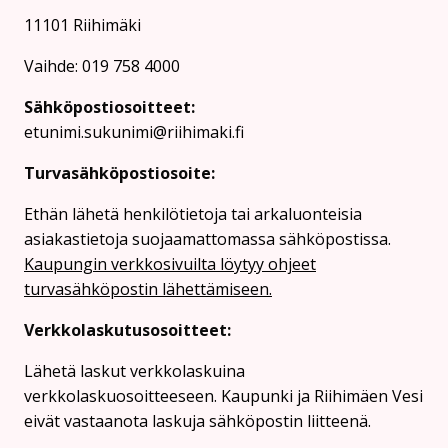
11101 Riihimäki
Vaihde: 019 758 4000
Sähköpostiosoitteet:
etunimi.sukunimi@riihimaki.fi
Turvasähköpostiosoite:
Ethän lähetä henkilötietoja tai arkaluonteisia
asiakastietoja suojaamattomassa sähköpostissa.
Kaupungin verkkosivuilta löytyy ohjeet
turvasähköpostin lähettämiseen.
Verkkolaskutusosoitteet:
Lähetä laskut verkkolaskuina
verkkolaskuosoitteeseen. Kaupunki ja Riihimäen Vesi
eivät vastaanota laskuja sähköpostin liitteenä.