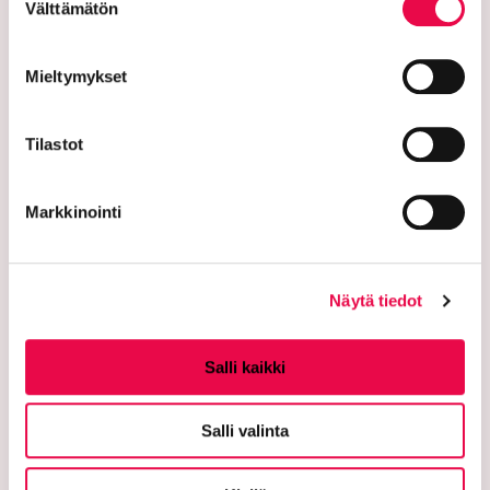
Välttämätön
valinta
Mieltymykset
Tilastot
Riihimäen kaupunki
Markkinointi
PL 125 (Eteläinen Asemakatu 2)
11101 Riihimäki
Näytä tiedot
Vaihde: 019 758 4000
Sähköpostiosoitteet:
Salli kaikki
etunimi.sukunimi@riihimaki.fi
Salli valinta
Turvasähköpostiosoite:
Ethän lähetä henkilötietoja tai arkaluonteisia