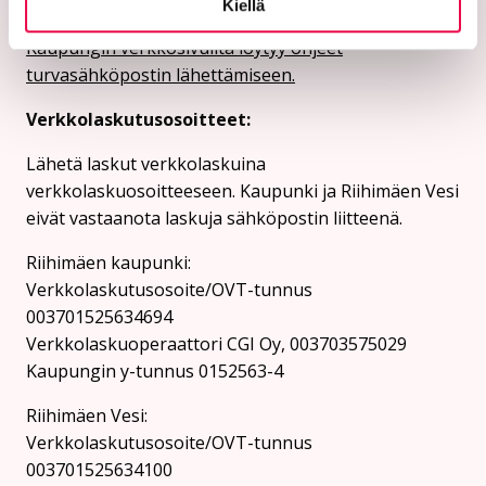
Kiellä
asiakastietoja suojaamattomassa sähköpostissa.
Kaupungin verkkosivuilta löytyy ohjeet
turvasähköpostin lähettämiseen.
Verkkolaskutusosoitteet:
Lähetä laskut verkkolaskuina
verkkolaskuosoitteeseen. Kaupunki ja Riihimäen Vesi
eivät vastaanota laskuja sähköpostin liitteenä.
Riihimäen kaupunki:
Verkkolaskutusosoite/OVT-tunnus
003701525634694
Verkkolaskuoperaattori CGI Oy, 003703575029
Kaupungin y-tunnus 0152563-4
Rii­hi­mäen Vesi:
Verkkolaskutusosoite/OVT-tunnus
003701525634100