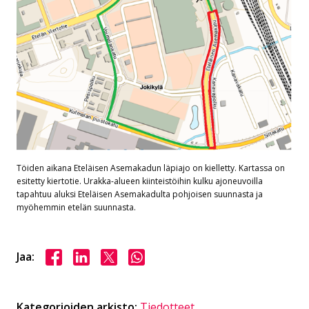
Töiden aikana Eteläisen Asemakadun läpiajo on kielletty. Kartassa on
esitetty kiertotie. Urakka-alueen kiinteistöihin kulku ajoneuvoilla
tapahtuu aluksi Eteläisen Asemakadulta pohjoisen suunnasta ja
myöhemmin etelän suunnasta.
Jaa Facebookissa
Jaa LinkedInissä
Jaa X:ssä
Jaa WhasAppissa
Jaa:
Kategorioiden arkisto:
Tiedotteet