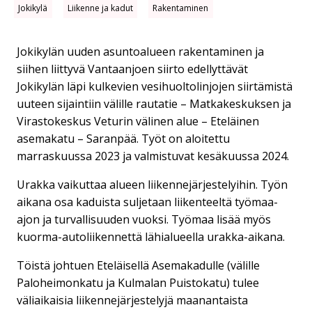
Jokikylä
Liikenne ja kadut
Rakentaminen
Jokikylän uuden asuntoalueen rakentaminen ja
siihen liittyvä Vantaanjoen siirto edellyttävät
Jokikylän läpi kulkevien vesihuoltolinjojen siirtämistä
uuteen sijaintiin välille rautatie – Matkakeskuksen ja
Virastokeskus Veturin välinen alue – Eteläinen
asemakatu – Saranpää. Työt on aloitettu
marraskuussa 2023 ja valmistuvat kesäkuussa 2024.
Urakka vaikuttaa alueen liikennejärjestelyihin. Työn
aikana osa kaduista suljetaan liikenteeltä työmaa-
ajon ja turvallisuuden vuoksi. Työmaa lisää myös
kuorma-autoliikennettä lähialueella urakka-aikana.
Töistä johtuen Eteläisellä Asemakadulle (välille
Paloheimonkatu ja Kulmalan Puistokatu) tulee
väliaikaisia liikennejärjestelyjä maanantaista