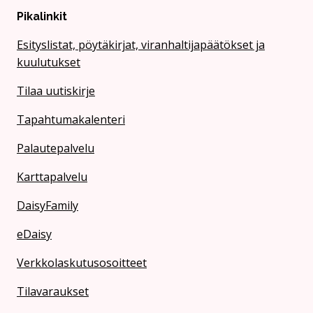
Pikalinkit
Esityslistat, pöytäkirjat, viranhaltijapäätökset ja
kuulutukset
Tilaa uutiskirje
Tapahtumakalenteri
Palautepalvelu
Karttapalvelu
DaisyFamily
eDaisy
Verkkolaskutusosoitteet
Tilavaraukset