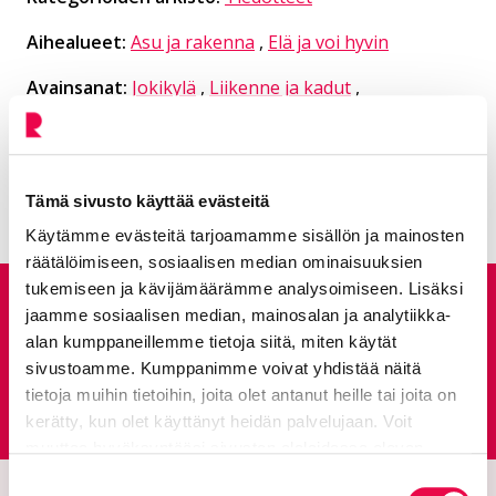
Aihealueet:
Asu ja rakenna
,
Elä ja voi hyvin
Avainsanat:
Jokikylä
,
Liikenne ja kadut
,
Rakentaminen
Kaikki artikkelit:
Ajankohtaista
Tämä sivusto käyttää evästeitä
Käytämme evästeitä tarjoamamme sisällön ja mainosten
räätälöimiseen, sosiaalisen median ominaisuuksien
tukemiseen ja kävijämäärämme analysoimiseen. Lisäksi
Anna palautetta
jaamme sosiaalisen median, mainosalan ja analytiikka-
alan kumppaneillemme tietoja siitä, miten käytät
sivustoamme. Kumppanimme voivat yhdistää näitä
Palautepalvelu
tietoja muihin tietoihin, joita olet antanut heille tai joita on
Siirtyy ulkoiselle sivust
kerätty, kun olet käyttänyt heidän palvelujaan. Voit
muuttaa hyväksyntääsi sivuston alalaidassa olevan
Tietoa evästeistä
linkin kautta.
Suostumuksen