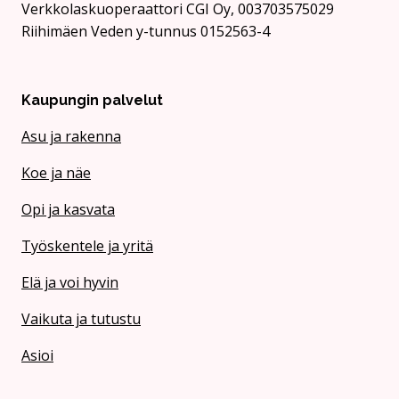
Verkkolaskuoperaattori CGI Oy, 003703575029
Riihimäen Veden y-tunnus 0152563-4
Kaupungin palvelut
Asu ja rakenna
Koe ja näe
Opi ja kasvata
Työskentele ja yritä
Elä ja voi hyvin
Vaikuta ja tutustu
Asioi